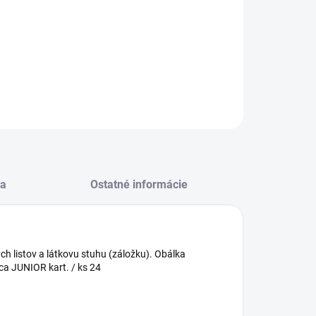
−
+
Pridať do košíka
tník 14x18 cm, 80 l., čistý - Doggy
ILNÉ INFORMÁCIE
OPÝTAŤ SA
STRÁŽIŤ
a
Ostatné informácie
 listov a látkovu stuhu (záložku). Obálka
ca JUNIOR kart. / ks 24