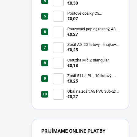
mm, hrubý/transparentný
€0,30
Poštové obálky C5
samolepiace
€0,07
Pauzovací papier, rezaný, A3,
XEROX
€0,27
Zošit A5, 20 listový - linajkový
523
€0,25
Ceruzka M č.2 triangular
€0,18
Zošit 511 s PL - 10 listový -
linkovaný 20 mm s pomocnou
€0,25
linkou
Obal na zošit A5 PVC 306x217
mm Neon Color -
€0,27
transparentný/ružov
PRIJÍMAME ONLINE PLATBY