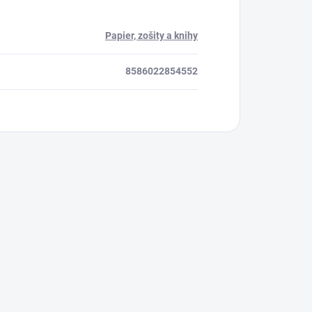
Papier, zošity a knihy
8586022854552