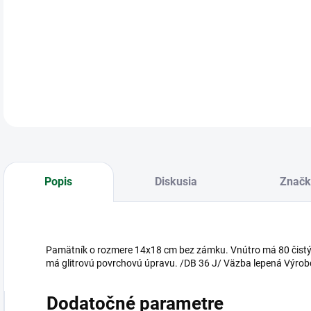
Pamä
DETA
Popis
Diskusia
Značk
Pamätník o rozmere 14x18 cm bez zámku. Vnútro má 80 čistých
má glitrovú povrchovú úpravu. /DB 36 J/ Väzba lepená Výrob
Dodatočné parametre