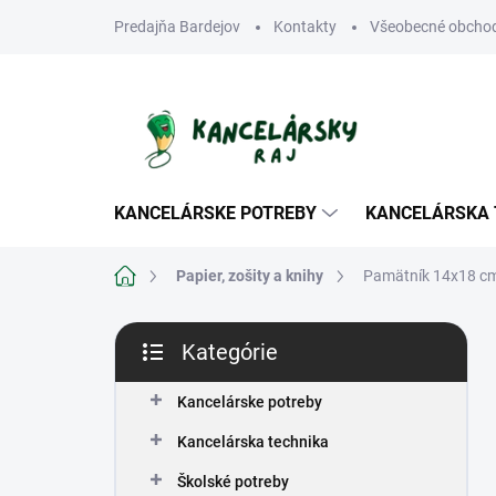
Prejsť
Predajňa Bardejov
Kontakty
Všeobecné obcho
na
obsah
KANCELÁRSKE POTREBY
KANCELÁRSKA 
Domov
Papier, zošity a knihy
Pamätník 14x18 cm, 
B
Kategórie
o
Preskočiť
č
kategórie
n
Kancelárske potreby
ý
Kancelárska technika
p
a
Školské potreby