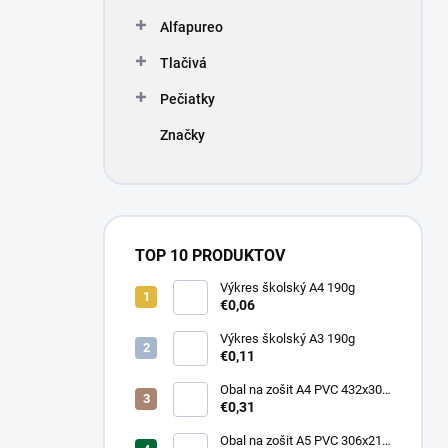
Alfapureo
Tlačivá
Pečiatky
Značky
TOP 10 PRODUKTOV
Výkres školský A4 190g
€0,06
Výkres školský A3 190g
€0,11
Obal na zošit A4 PVC 432x304
mm, hrubý/transparentný
€0,31
Obal na zošit A5 PVC 306x217