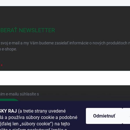
BERAŤ NEWSLETTER
 svoj e-mail a my Vám budeme zasielať informácie o nových produktoch 
 e-shope.
ím e-mailu súhlasíte s
podmienkami ochrany osobných údajov
hlásiť sa
KY RAJ
(a tretie strany uvedené
Odmietnuť
adá a používa súbory cookie a podobné
 SA K NÁM
(ďalej len „súbory cookie“) na tejto