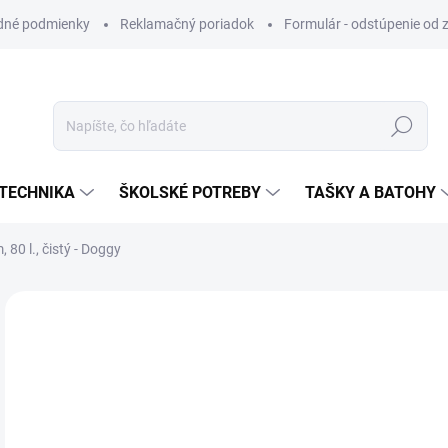
dné podmienky
Reklamačný poriadok
Formulár - odstúpenie od 
Hľadať
TECHNIKA
ŠKOLSKÉ POTREBY
TAŠKY A BATOHY
80 l., čistý - Doggy
ZNAČKA:
JUNIOR
VIAC ZA MENEJ
€2
Jedn
SK
cena