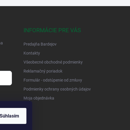
INFORMÁCIE PRE VÁS
na
Predajňa Bardejov
Kontakty
Všeobecné obchodné podmienky
Reklamačný poriadok
Formulár - odstúpenie od zmluvy
Podmienky ochrany osobných údajov
Moja objednávka
Súhlasím