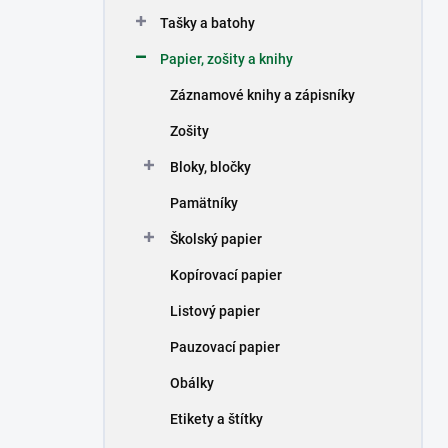
n
Tašky a batohy
e
l
Papier, zošity a knihy
Záznamové knihy a zápisníky
Zošity
Bloky, bločky
Pamätníky
Školský papier
Kopírovací papier
Listový papier
Pauzovací papier
Obálky
Etikety a štítky