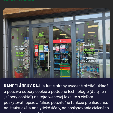
KANCELÁRSKY RAJ
(a tretie strany uvedené nižšie) ukladá
a používa súbory cookie a podobné technológie (ďalej len
AKO SA K NÁM DOSTANETE?
„súbory cookie“) na tejto webovej lokalite s cieľom
poskytovať lepšie a ľahšie použiteľné funkcie prehliadania,
na štatistické a analytické účely, na poskytovanie cieleného