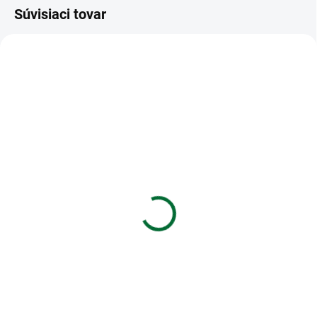
Súvisiaci tovar
VIAC ZA MENEJ
VIAC ZA MENEJ
SKLADOM
SKLADOM
(>5 KS)
(>5 KS)
Darčeková papierová
Darčeková papierová
taška NATUR na víno (11
taška 16 x 16 cm
x 36 cm)
€1,75
€1,35
Do košíka
Do košíka
Darčeková papierová taška 16 x
16 cm
Darčeková papierová taška
NATUR na víno (11 x 36 cm)