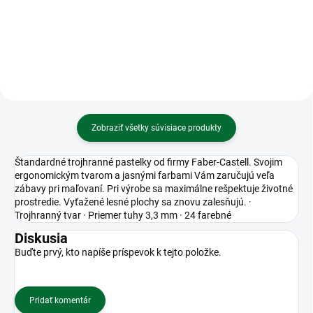
Blok s gumkou 13 x 18cm, 120
listov, linka - vážka
Zobraziť všetky súvisiace produkty
Štandardné trojhranné pastelky od firmy Faber-Castell. Svojim
ergonomickým tvarom a jasnými farbami Vám zaručujú veľa
zábavy pri maľovaní. Pri výrobe sa maximálne rešpektuje životné
prostredie. Vyťažené lesné plochy sa znovu zalesňujú. ·
Trojhranný tvar · Priemer tuhy 3,3 mm · 24 farebné
Diskusia
Buďte prvý, kto napíše príspevok k tejto položke.
Pridať komentár