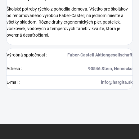
Školské potreby rýchlo z pohodlia domova. Všetko pre školákov
od renomovaného výrobcu Faber-Castell, na jednom mieste a
všetky skladom. Rôzne druhy ergonomických pier, pasteliek,
voskoviek, vodových a temperových farieb v kvalite, ktorá je
overená desaťročiami.
Výrobná spoločnosť
:
Faber-Castell Aktiengesellschaft
Adresa
:
90546 Stein, Německo
E-mail
:
info@hargita.sk
Z
á