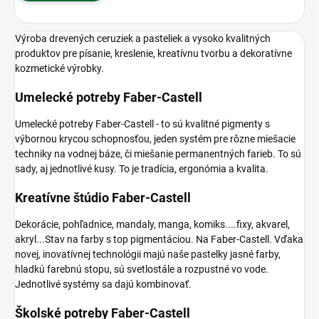
Výroba drevených ceruziek a pasteliek a vysoko kvalitných
produktov pre písanie, kreslenie, kreatívnu tvorbu a dekoratívne
kozmetické výrobky.
Umelecké potreby Faber-Castell
Umelecké potreby Faber-Castell‍ - to sú kvalitné pigmenty s
výbornou krycou schopnosťou, jeden systém pre rôzne miešacie
techniky na vodnej báze, či miešanie permanentných farieb. To sú
sady, aj jednotlivé kusy. To je tradícia, ergonómia a kvalita.
Kreatívne štúdio Faber-Castell
Dekorácie, pohľadnice, mandaly, manga, komiks....fixy, akvarel,
akryl...Stav na farby s top pigmentáciou. Na Faber-Castell. Vďaka
novej, inovatívnej technológii majú naše pastelky jasné farby,
hladkú farebnú stopu, sú svetlostále a rozpustné vo vode.
Jednotlivé systémy sa dajú kombinovať.
Školské potreby Faber-Castell