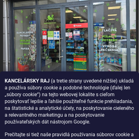
KANCELÁRSKY RAJ
(a tretie strany uvedené nižšie) ukladá
a používa súbory cookie a podobné technológie (ďalej len
AKO SA K NÁM DOSTANETE?
„súbory cookie“) na tejto webovej lokalite s cieľom
poskytovať lepšie a ľahšie použiteľné funkcie prehliadania,
na štatistické a analytické účely, na poskytovanie cieleného
a relevantného marketingu a na poskytovanie
používateľských dát nástrojom Google.
Prečítajte si tiež naše pravidlá používania súborov cookie a