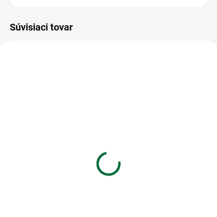
Súvisiaci tovar
VIAC ZA MENEJ
VIAC ZA MENEJ
SKLADOM
SKLADOM
(5 KS)
(>5 KS)
Blok s gumkou 13 x
Zošit A4 TYP 444
18cm, 120 listov, linka -
Rainbow Ella
vážka
€1,39
€4,85
Do košíka
Do košíka
Zošit A4 TYP 444 Rainbow Ella