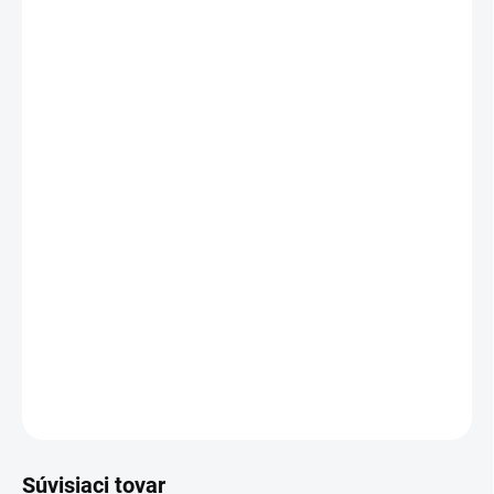
20 - 49 ks = zľava 2 %
€23,41
/ ks
50 - 99 ks = zľava 3 %
€23,17
/ ks
100 - 149 ks = zľava 4 %
€22,93
/ ks
150 a viac ks = zľava 5 %
€22,70
/ ks
Ušetríte
€0
−
+
Pridať do košíka
Pečiatka Colop Printer S 220
DETAILNÉ INFORMÁCIE
OPÝTAŤ SA
STRÁŽIŤ
Súvisiaci tovar