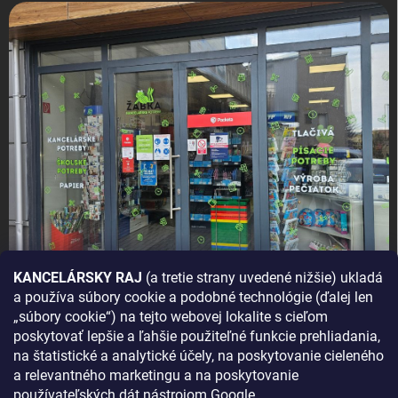
KANCELÁRSKY RAJ
(a tretie strany uvedené nižšie) ukladá
a používa súbory cookie a podobné technológie (ďalej len
AKO SA K NÁM DOSTANETE?
„súbory cookie“) na tejto webovej lokalite s cieľom
poskytovať lepšie a ľahšie použiteľné funkcie prehliadania,
na štatistické a analytické účely, na poskytovanie cieleného
a relevantného marketingu a na poskytovanie
používateľských dát nástrojom Google.