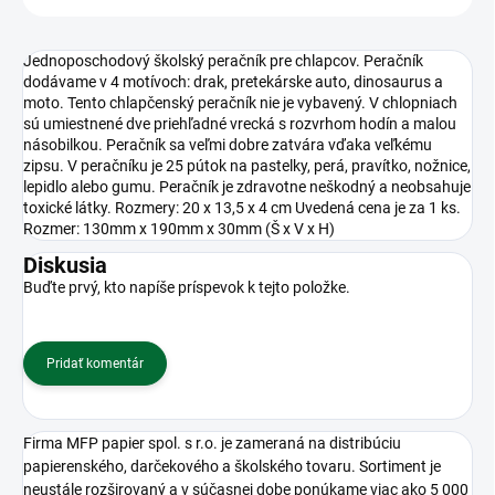
Jednoposchodový školský peračník pre chlapcov. Peračník
dodávame v 4 motívoch: drak, pretekárske auto, dinosaurus a
moto. Tento chlapčenský peračník nie je vybavený. V chlopniach
sú umiestnené dve priehľadné vrecká s rozvrhom hodín a malou
násobilkou. Peračník sa veľmi dobre zatvára vďaka veľkému
zipsu. V peračníku je 25 pútok na pastelky, perá, pravítko, nožnice,
lepidlo alebo gumu. Peračník je zdravotne neškodný a neobsahuje
toxické látky. Rozmery: 20 x 13,5 x 4 cm Uvedená cena je za 1 ks.
Rozmer: 130mm x 190mm x 30mm (Š x V x H)
Diskusia
Buďte prvý, kto napíše príspevok k tejto položke.
Pridať komentár
Firma MFP papier spol. s r.o. je zameraná na distribúciu
papierenského, darčekového a školského tovaru. Sortiment je
neustále rozširovaný a v súčasnej dobe ponúkame viac ako 5 000