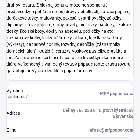
druhov tovaru. Z hlavnej ponuky môžeme spomenúť
predovšetkým pohľadnice, pozdravy v obálkach, baliace papiere,
darčekové tašky, maľovanky, pexesá, vystrihovačky, záložky,
diplomy, listové papiere, stuhy, rozety, menovky, pastelky, školské
dosky, školské boxy, dosky na abecedu, podložky na stôl,
záznamové knihy, bloky, náčrtníky, skicáre, kresliace kartóny
(výkresy), papierové hodiny, rozvrhy, denníčky (záznamníky
domácich úloh), kružidlá, ceruzky, voskové pastelky, pravítka a
iné. Zo sezónneho sortimentu sú to predovšetkým kalendáre,
diáre, veľkonočný a vianočný tovar.V prípade tohto druhu tovaru
garantujeme vysokú kvalitu a prijateľné ceny.
Výrobná
MFP papier s.r.o.
spoločnosť
:
Celiny 866 033 01 Liptovský Hrádok
Adresa
:
Slovensko
E-mail
:
infosk@mfppaper.com