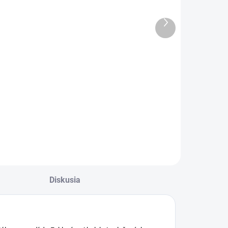
narodeninám
Happy
60
náramok -
Ďalší
Tree of life -
produkt
€1,55
€5,69
(rose gold)
Do košíka
Do košíka
lahoželanie k
Gifty - Be Happy
arodeninám 60
náramok - Tree of
life - (rose gold)
Diskusia