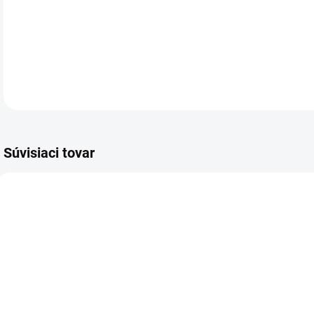
Ply
DETA
Súvisiaci tovar
VIAC ZA MENEJ
VIAC ZA MENEJ
VIA
9039.00
9042.00
SKLADOM
SKLADOM
(5 KS)
(4 KS)
Blahoželanie k
Blahoželanie k
B