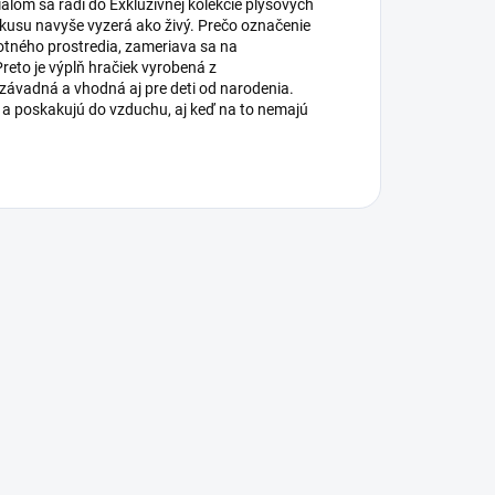
álom sa radí do Exkluzívnej kolekcie plyšových
usu navyše vyzerá ako živý. Prečo označenie
tného prostredia, zameriava sa na
eto je výplň hračiek vyrobená z
ezávadná a vhodná aj pre deti od narodenia.
 a poskakujú do vzduchu, aj keď na to nemajú