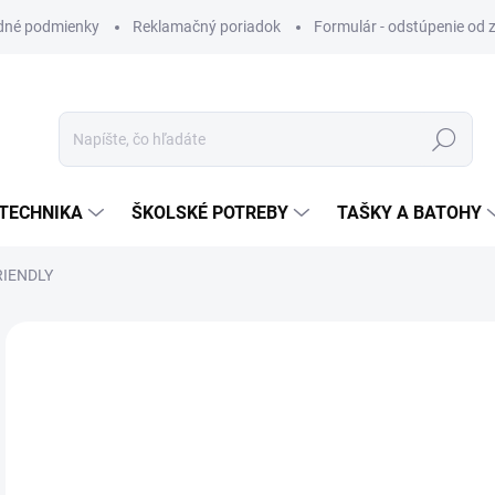
dné podmienky
Reklamačný poriadok
Formulár - odstúpenie od 
Hľadať
TECHNIKA
ŠKOLSKÉ POTREBY
TAŠKY A BATOHY
RIENDLY
VIAC ZA MENEJ
€1
Jedn
SK
cena
MÔŽ
DO: