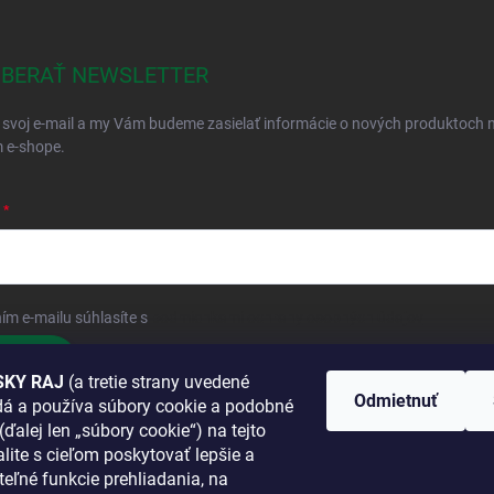
BERAŤ NEWSLETTER
 svoj e-mail a my Vám budeme zasielať informácie o nových produktoch 
 e-shope.
ím e-mailu súhlasíte s
podmienkami ochrany osobných údajov
hlásiť sa
KY RAJ
(a tretie strany uvedené
Odmietnuť
adá a používa súbory cookie a podobné
 SA K NÁM
(ďalej len „súbory cookie“) na tejto
lite s cieľom poskytovať lepšie a
TANETE?
teľné funkcie prehliadania, na