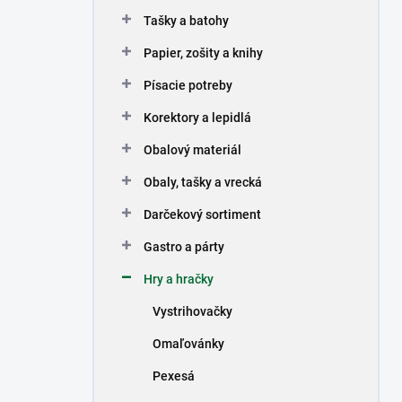
n
Tašky a batohy
e
l
Papier, zošity a knihy
Písacie potreby
Korektory a lepidlá
Obalový materiál
Obaly, tašky a vrecká
Darčekový sortiment
Gastro a párty
Hry a hračky
Vystrihovačky
Omaľovánky
Pexesá