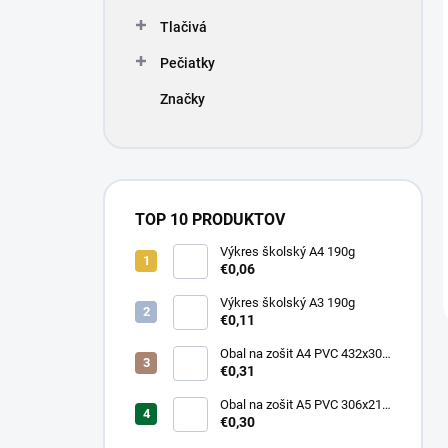
Tlačivá
Pečiatky
Značky
TOP 10 PRODUKTOV
Výkres školský A4 190g
€0,06
Výkres školský A3 190g
€0,11
Obal na zošit A4 PVC 432x304
mm, hrubý/transparentný
€0,31
Obal na zošit A5 PVC 306x217
mm, hrubý/transparentný
€0,30