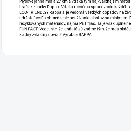
Plyšové jahňa meria 27 cm a vďaka tým najkvalitnejším materi
hračiek značky Rappa. Vďaka ručnému spracovaniu každého k
ECO-FRIENDLY? Rappa si je vedomá všetkých dopadov na živo
udržateľnosť a obmedzenie používania plastov na minimum. Pr
recyklovaných materiálov, najmä PET fliaš. Tá je však úplne n
FUN FACT: Vedeli ste, že jahňatá sú známe tým, že rada skáču
žiadny zvláštny dôvod? Výrobca RAPPA