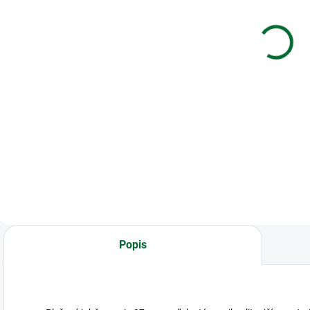
90.
narodeninám
narodeninám
€1,85
€1,33
Do košíka
Do košíka
Blahoželanie k
narodeninám
Blahoželanie k 90.
B
narodeninám
n
Popis