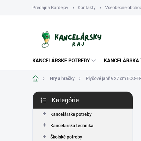
Prejsť
Predajňa Bardejov
Kontakty
Všeobecné obcho
na
obsah
KANCELÁRSKE POTREBY
KANCELÁRSKA 
Domov
Hry a hračky
Plyšové jahňa 27 cm ECO-F
B
Kategórie
o
Preskočiť
č
kategórie
n
Kancelárske potreby
ý
Kancelárska technika
p
a
Školské potreby