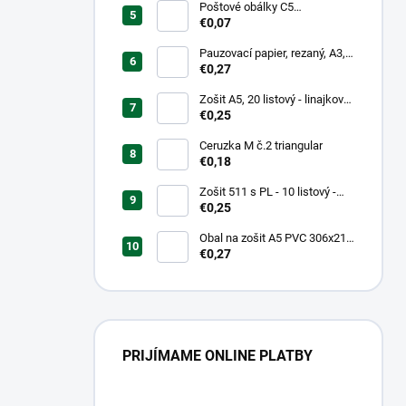
Poštové obálky C5
samolepiace
€0,07
Pauzovací papier, rezaný, A3,
XEROX
€0,27
Zošit A5, 20 listový - linajkový
523
€0,25
Ceruzka M č.2 triangular
€0,18
Zošit 511 s PL - 10 listový -
linkovaný 20 mm s pomocnou
€0,25
linkou
Obal na zošit A5 PVC 306x217
mm Neon Color -
€0,27
transparentný/ružov
PRIJÍMAME ONLINE PLATBY