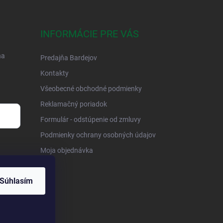
INFORMÁCIE PRE VÁS
na
Predajňa Bardejov
Kontakty
Všeobecné obchodné podmienky
Reklamačný poriadok
Formulár - odstúpenie od zmluvy
Podmienky ochrany osobných údajov
Moja objednávka
Súhlasím