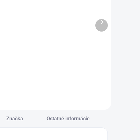
áčrtník A4 20
Krepový papier
istov 90 g
rolka
50x200cm
Ďalší
€0,87
modrý
produkt
€0,54
Do košíka
Do košíka
loky sú lepené,
yrobené z
Krepový papier
áčrtníkového
rolka 50x200cm
apiera
modrý
Značka
Ostatné informácie