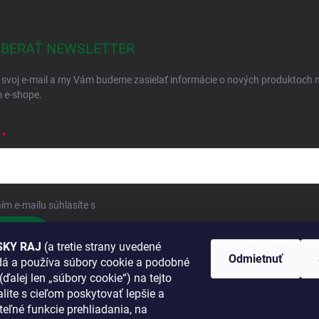
BERAŤ NEWSLETTER
 svoj e-mail a my Vám budeme zasielať informácie o nových produktoch 
 e-shope.
ím e-mailu súhlasíte s
podmienkami ochrany osobných údajov
hlásiť sa
KY RAJ
(a tretie strany uvedené
Odmietnuť
adá a používa súbory cookie a podobné
 SA K NÁM
(ďalej len „súbory cookie“) na tejto
lite s cieľom poskytovať lepšie a
TANETE?
teľné funkcie prehliadania, na