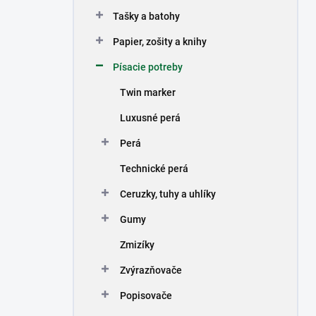
n
Tašky a batohy
e
l
Papier, zošity a knihy
Písacie potreby
Twin marker
Luxusné perá
Perá
Technické perá
Ceruzky, tuhy a uhlíky
Gumy
Zmizíky
Zvýrazňovače
Popisovače