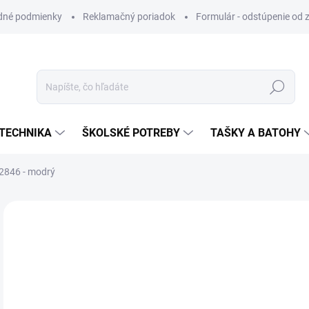
dné podmienky
Reklamačný poriadok
Formulár - odstúpenie od 
Hľadať
TECHNIKA
ŠKOLSKÉ POTREBY
TAŠKY A BATOHY
846 - modrý
ZNAČKA:
CENTROPEN
VIAC ZA MENEJ
€0
Jedn
SK
cena