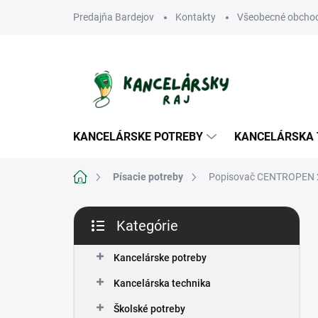
Prejsť
Predajňa Bardejov
Kontakty
Všeobecné obcho
na
obsah
KANCELÁRSKE POTREBY
KANCELÁRSKA 
Domov
Písacie potreby
Popisovač CENTROPEN 2
B
Kategórie
o
Preskočiť
č
kategórie
n
Kancelárske potreby
ý
Kancelárska technika
p
a
Školské potreby