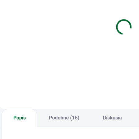
Záznamová
Biela kocka v
N
kniha A5 MFP
akrylovej
l
100l/čistá
nádobe
ZL5100
85x85x80
€1,97
€3,39
Do košíka
Do košíka
B
v
Záznamová kniha
Biela kocka v
n
A5 MFP 100l/čistá
akrylovej nádobe
p
ZL5100
85x85x80
Popis
Podobné (16)
Diskusia