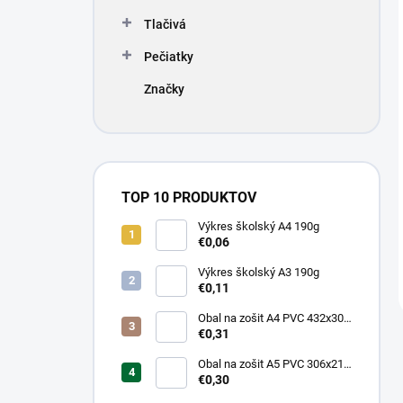
Tlačivá
Pečiatky
Značky
TOP 10 PRODUKTOV
Výkres školský A4 190g
€0,06
Výkres školský A3 190g
€0,11
Obal na zošit A4 PVC 432x304
mm, hrubý/transparentný
€0,31
Obal na zošit A5 PVC 306x217
mm, hrubý/transparentný
€0,30