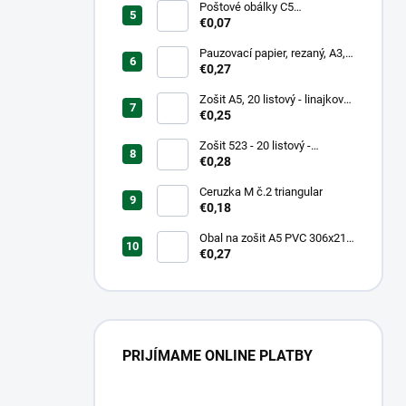
Poštové obálky C5
samolepiace
€0,07
Pauzovací papier, rezaný, A3,
XEROX
€0,27
Zošit A5, 20 listový - linajkový
523
€0,25
Zošit 523 - 20 listový -
linkovaný 12 mm - Country
€0,28
Landscape
Ceruzka M č.2 triangular
€0,18
Obal na zošit A5 PVC 306x217
mm Neon Color -
€0,27
transparentný/ružov
PRIJÍMAME ONLINE PLATBY