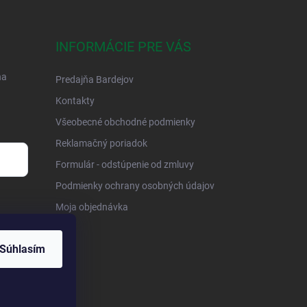
INFORMÁCIE PRE VÁS
na
Predajňa Bardejov
Kontakty
Všeobecné obchodné podmienky
Reklamačný poriadok
Formulár - odstúpenie od zmluvy
Podmienky ochrany osobných údajov
Moja objednávka
Súhlasím