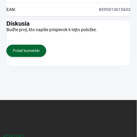
EAN
:
8595013615652
Diskusia
Buďte prvý, kto napíše príspevok k tejto položke.
Pridať komentár
Z
á
p
ä
t
i
KONTAKT