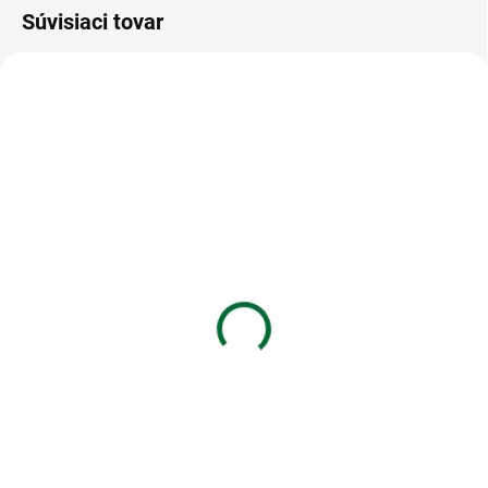
Súvisiaci tovar
VIAC ZA MENEJ
VIAC ZA MENEJ
SKLADOM
SKLADOM
(>5 KS)
(>5 KS)
1403-0002 Zápisník
Záznamová kniha A5
Capybara 8x11 cm
MFP 100l/čistá ZL5100
€1,99
€1,97
Do košíka
Do košíka
1403-0002 Zápisník Capybara
Záznamová kniha A5 MFP 100l/
8x11 cm
čistá ZL5100