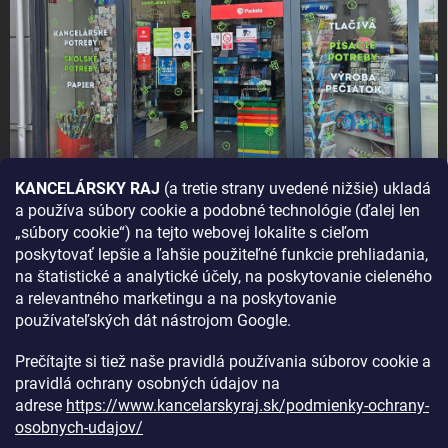
KANCELÁRSKY RAJ
(a tretie strany uvedené nižšie) ukladá
a používa súbory cookie a podobné technológie (ďalej len
AKO SA K NÁM DOSTANETE?
„súbory cookie“) na tejto webovej lokalite s cieľom
poskytovať lepšie a ľahšie použiteľné funkcie prehliadania,
na štatistické a analytické účely, na poskytovanie cieleného
a relevantného marketingu a na poskytovanie
používateľských dát nástrojom Google.
Prečítajte si tiež naše pravidlá používania súborov cookie a
pravidlá ochrany osobných údajov na
adrese
https://www.kancelarskyraj.sk/podmienky-ochrany-
osobnych-udajov/