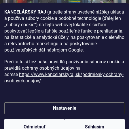
KANCELÁRSKY RAJ
(a tretie strany uvedené nižšie) ukladá
a používa súbory cookie a podobné technológie (ďalej len
AKO SA K NÁM DOSTANETE?
„súbory cookie“) na tejto webovej lokalite s cieľom
poskytovať lepšie a ľahšie použiteľné funkcie prehliadania,
na štatistické a analytické účely, na poskytovanie cieleného
a relevantného marketingu a na poskytovanie
používateľských dát nástrojom Google.
Prečítajte si tiež naše pravidlá používania súborov cookie a
pravidlá ochrany osobných údajov na
adrese
https://www.kancelarskyraj.sk/podmienky-ochrany-
osobnych-udajov/
Nastavenie
Copyright 2026
Kancelársky raj
. Všetky práva vyhradené.
Upraviť
nastavenie cookies
Odmietnuť
Súhlasím