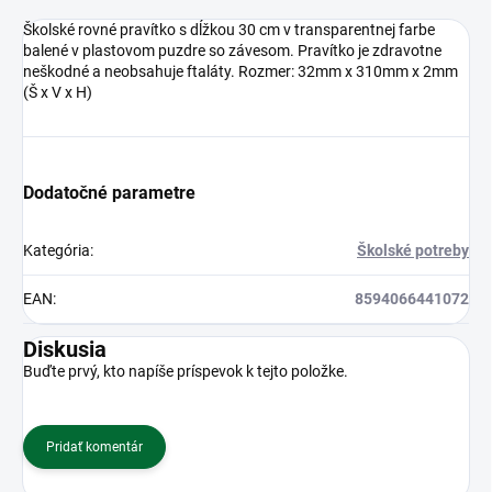
Školské rovné pravítko s dĺžkou 30 cm v transparentnej farbe
balené v plastovom puzdre so závesom. Pravítko je zdravotne
neškodné a neobsahuje ftaláty. Rozmer: 32mm x 310mm x 2mm
(Š x V x H)
Dodatočné parametre
Kategória
:
Školské potreby
EAN
:
8594066441072
Diskusia
Buďte prvý, kto napíše príspevok k tejto položke.
Pridať komentár