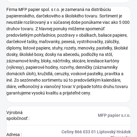
Firma MFP papier spol. s r.o. je zameraná na distribúciu
papierenského, darčekového a školského tovaru. Sortiment je
neustále rozširovaný a v súčasnej dobe ponúkame viac ako 5 000
druhov tovaru. Z hlavnej ponuky môžeme spomenúť
predovšetkým pohľadnice, pozdravy v obálkach, baliace papiere,
darčekové tašky, maľovanky, pexesá, vystrihovačky, záložky,
diplomy, listové papiere, stuhy, rozety, menovky, pastelky, školské
dosky, školské boxy, dosky na abecedu, podložky na stôl,
záznamové knihy, bloky, náčrtníky, skicáre, kresliace kartóny
(výkresy), papierové hodiny, rozvrhy, denníčky (záznamníky
domácich úloh), kružidlá, ceruzky, voskové pastelky, pravítka a
iné. Zo sezónneho sortimentu sú to predovšetkým kalendáre,
diáre, veľkonočný a vianočný tovar.V prípade tohto druhu tovaru
garantujeme vysokú kvalitu a prijateľné ceny.
Výrobná
MFP papier s.r.o.
spoločnosť
:
Celiny 866 033 01 Liptovský Hrádok
Adresa
: