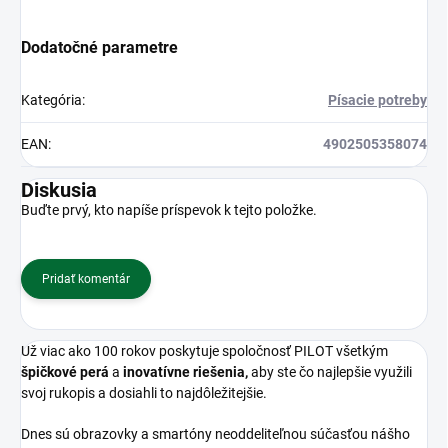
Dodatočné parametre
Kategória
:
Písacie potreby
EAN
:
4902505358074
Diskusia
Buďte prvý, kto napíše príspevok k tejto položke.
Pridať komentár
Už viac ako 100 rokov poskytuje spoločnosť PILOT všetkým
špičkové perá
a
inovatívne riešenia,
aby ste čo najlepšie využili
svoj rukopis a dosiahli to najdôležitejšie.
Dnes sú obrazovky a smartóny neoddeliteľnou súčasťou nášho