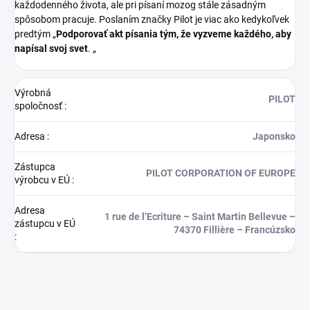
každodenného života, ale pri písaní mozog stále zásadným
spôsobom pracuje. Poslaním značky Pilot je viac ako kedykoľvek
predtým „
Podporovať akt písania tým, že vyzveme každého, aby
napísal svoj svet
. „
Výrobná
PILOT
spoločnosť
:
Adresa
:
Japonsko
Zástupca
PILOT CORPORATION OF EUROPE
výrobcu v EÚ
:
Adresa
1 rue de l’Ecriture – Saint Martin Bellevue –
zástupcu v EÚ
74370 Fillière – Francúzsko
: