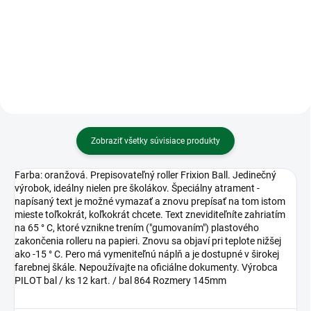
Blok s magnetom 13x19cm,120
Blok na maľovanie a skicovanie
listov - líška
Sketch - A3 PREMIUM 20 listový,
110g/m2
Zobraziť všetky súvisiace produkty
Farba: oranžová. Prepisovateľný roller Frixion Ball. Jedinečný
výrobok, ideálny nielen pre školákov. Špeciálny atrament -
napísaný text je možné vymazať a znovu prepísať na tom istom
mieste toľkokrát, koľkokrát chcete. Text zneviditeľníte zahriatím
na 65 ° C, ktoré vznikne trením ("gumovaním") plastového
zakončenia rolleru na papieri. Znovu sa objaví pri teplote nižšej
ako -15 ° C. Pero má vymeniteľnú náplň a je dostupné v širokej
farebnej škále. Nepoužívajte na oficiálne dokumenty. Výrobca
PILOT bal / ks 12 kart. / bal 864 Rozmery 145mm