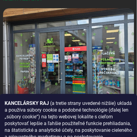
KANCELÁRSKY RAJ
(a tretie strany uvedené nižšie) ukladá
a používa súbory cookie a podobné technológie (ďalej len
AKO SA K NÁM DOSTANETE?
„súbory cookie“) na tejto webovej lokalite s cieľom
poskytovať lepšie a ľahšie použiteľné funkcie prehliadania,
na štatistické a analytické účely, na poskytovanie cieleného
a relevantného marketingu a na poskytovanie