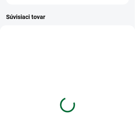
Súvisiaci tovar
VIAC ZA MENEJ
VIAC ZA MENEJ
SKLADOM
SKLADOM
(5 KS)
(>5 KS)
Blok s magnetom
Blok na maľovanie a
13x19cm,120 listov -
skicovanie Sketch - A3
líška
PREMIUM 20 listový
€4,85
€3,44
Do košíka
Do košíka