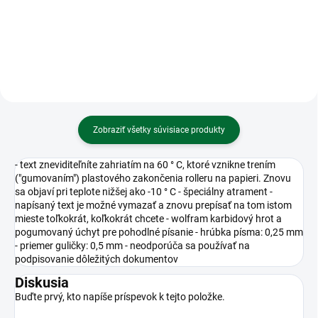
vyrobené z bezdrevného papiera
priamoprepisujúce
Zobraziť všetky súvisiace produkty
- text zneviditeľníte zahriatím na 60 ° C, ktoré vznikne trením
("gumovaním") plastového zakončenia rolleru na papieri. Znovu
sa objaví pri teplote nižšej ako -10 ° C - špeciálny atrament -
napísaný text je možné vymazať a znovu prepísať na tom istom
mieste toľkokrát, koľkokrát chcete - wolfram karbidový hrot a
pogumovaný úchyt pre pohodlné písanie - hrúbka písma: 0,25 mm
- priemer guličky: 0,5 mm - neodporúča sa používať na
podpisovanie dôležitých dokumentov
Diskusia
Buďte prvý, kto napíše príspevok k tejto položke.