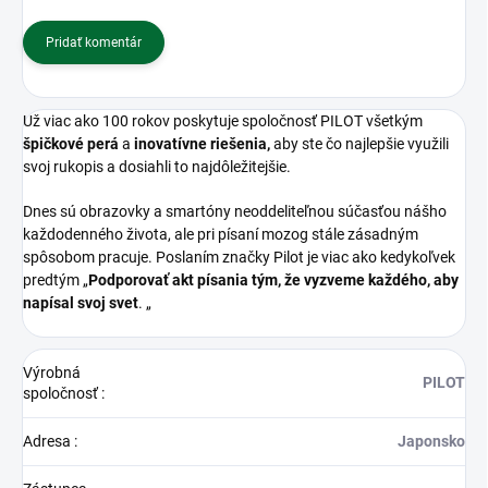
Pridať komentár
Už viac ako 100 rokov poskytuje spoločnosť PILOT všetkým
špičkové perá
a
inovatívne riešenia,
aby ste čo najlepšie využili
svoj rukopis a dosiahli to najdôležitejšie.
Dnes sú obrazovky a smartóny neoddeliteľnou súčasťou nášho
každodenného života, ale pri písaní mozog stále zásadným
spôsobom pracuje. Poslaním značky Pilot je viac ako kedykoľvek
predtým „
Podporovať akt písania tým, že vyzveme každého, aby
napísal svoj svet
. „
Výrobná
PILOT
spoločnosť
:
Adresa
:
Japonsko