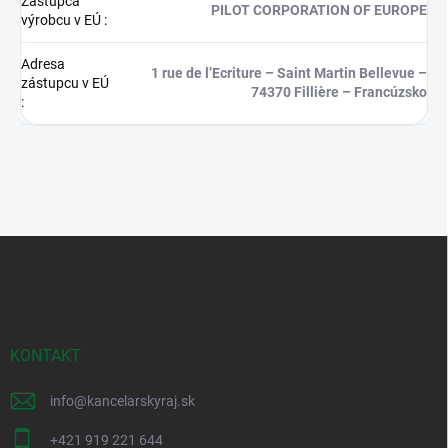
Zástupca
PILOT CORPORATION OF EUROPE
výrobcu v EÚ
:
Adresa
1 rue de l’Ecriture – Saint Martin Bellevue –
zástupcu v EÚ
74370 Fillière – Francúzsko
:
Z
á
p
ä
t
i
KONTAKT
e
info
@
kancelarskyraj.sk
+421 919 221 644