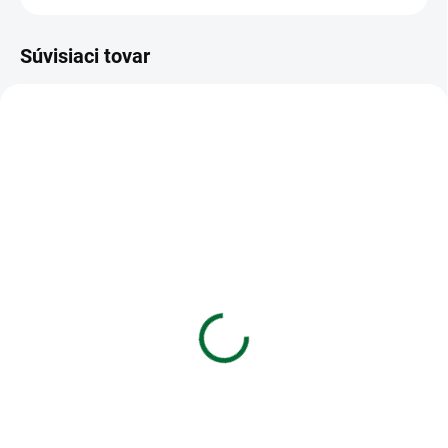
Súvisiaci tovar
VIAC ZA MENEJ
VIAC ZA MENEJ
SKLADOM
SKLADOM
(>5 KS)
(>5 KS)
Poštové obálky C4
Obálky C6 114x162 mm
samolepiace, biele
samolepiace
€0,20
€0,05
Do košíka
Do košíka
Obálky rozmeru 324 × 229 mm,
Obálky formátu C6 sú