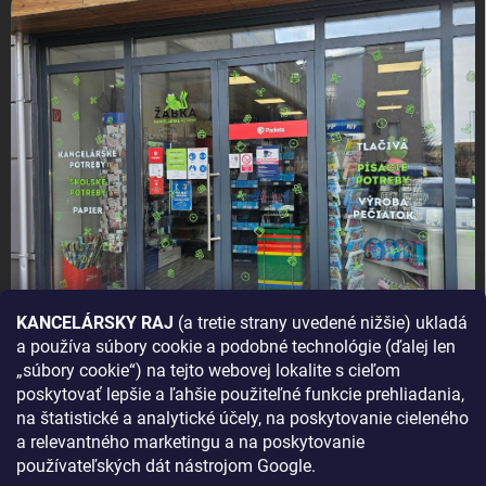
KANCELÁRSKY RAJ
(a tretie strany uvedené nižšie) ukladá
a používa súbory cookie a podobné technológie (ďalej len
AKO SA K NÁM DOSTANETE?
„súbory cookie“) na tejto webovej lokalite s cieľom
poskytovať lepšie a ľahšie použiteľné funkcie prehliadania,
na štatistické a analytické účely, na poskytovanie cieleného
a relevantného marketingu a na poskytovanie
používateľských dát nástrojom Google.