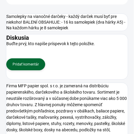
Samolepky na vianočné darčeky - každý darček musí byť pre
niekoho! BALENÍ OBSAHUJE: - 16 ks samolepiek (dva hárky A5) -
Na každom hárku je 8 samolepiek
Diskusia
Buďte prvý, kto napíše príspevok k tejto položke.
Pridať komentár
Firma MFP papier spol. s r.o. je zameraná na distribúciu
papierenského, darčekového a školského tovaru. Sortiment je
neustále rozširovaný a v súčasnej dobe ponúkame viac ako 5 000
druhov tovaru. Z hlavnej ponuky môžeme spomenúť
predovšetkým pohľadnice, pozdravy v obálkach, baliace papiere,
darčekové tašky, maľovanky, pexesá, vystrihovačky, záložky,
diplomy, listové papiere, stuhy, rozety, menovky, pastelky, školské
dosky, školské boxy, dosky na abecedu, podložky na stôl,