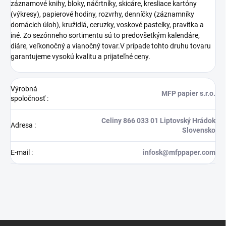
záznamové knihy, bloky, náčrtníky, skicáre, kresliace kartóny
(výkresy), papierové hodiny, rozvrhy, denníčky (záznamníky
domácich úloh), kružidlá, ceruzky, voskové pastelky, pravítka a
iné. Zo sezónneho sortimentu sú to predovšetkým kalendáre,
diáre, veľkonočný a vianočný tovar.V prípade tohto druhu tovaru
garantujeme vysokú kvalitu a prijateľné ceny.
Výrobná
MFP papier s.r.o.
spoločnosť
:
Celiny 866 033 01 Liptovský Hrádok
Adresa
:
Slovensko
E-mail
:
infosk@mfppaper.com
Z