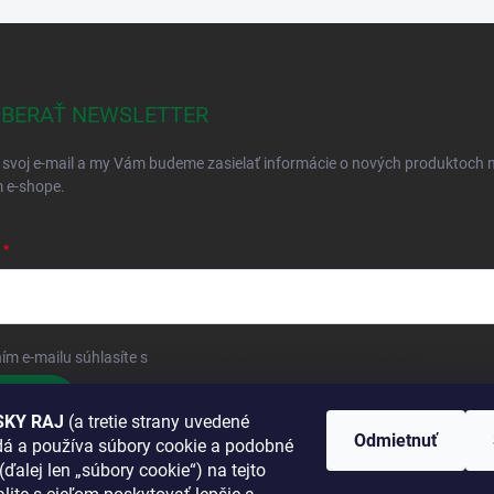
BERAŤ NEWSLETTER
 svoj e-mail a my Vám budeme zasielať informácie o nových produktoch 
 e-shope.
ím e-mailu súhlasíte s
podmienkami ochrany osobných údajov
hlásiť sa
KY RAJ
(a tretie strany uvedené
Odmietnuť
adá a používa súbory cookie a podobné
 SA K NÁM
(ďalej len „súbory cookie“) na tejto