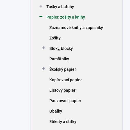
n
Tašky a batohy
e
l
Papier, zošity a knihy
Záznamové knihy a zápisníky
Zošity
Bloky, bločky
Pamätníky
Školský papier
Kopírovací papier
Listový papier
Pauzovací papier
Obálky
Etikety a štítky