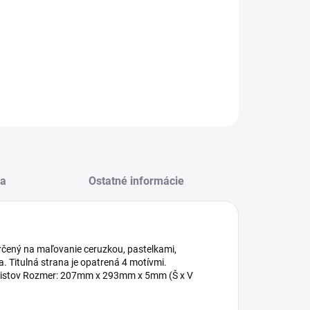
−
+
Pridať do košíka
cár MFP A4/20listov
ILNÉ INFORMÁCIE
OPÝTAŤ SA
STRÁŽIŤ
a
Ostatné informácie
) určený na maľovanie ceruzkou, pastelkami,
a. Titulná strana je opatrená 4 motívmi.
0 listov Rozmer: 207mm x 293mm x 5mm (Š x V