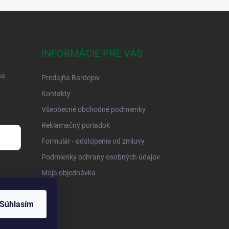
INFORMÁCIE PRE VÁS
na
Predajňa Bardejov
Kontakty
Všeobecné obchodné podmienky
Reklamačný poriadok
Formulár - odstúpenie od zmluvy
Podmienky ochrany osobných údajov
Moja objednávka
Súhlasím