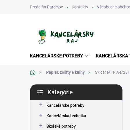
Prejsť
Predajňa Bardejov
Kontakty
Všeobecné obcho
na
obsah
KANCELÁRSKE POTREBY
KANCELÁRSKA 
Domov
Papier, zošity a knihy
Skicár MFP A4/20li
B
Kategórie
o
Preskočiť
č
kategórie
n
Kancelárske potreby
ý
Kancelárska technika
p
a
Školské potreby