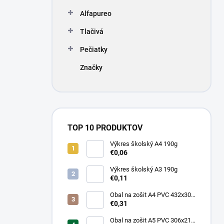
Alfapureo
Tlačivá
Pečiatky
Značky
TOP 10 PRODUKTOV
Výkres školský A4 190g
€0,06
Výkres školský A3 190g
€0,11
Obal na zošit A4 PVC 432x304
mm, hrubý/transparentný
€0,31
Obal na zošit A5 PVC 306x217