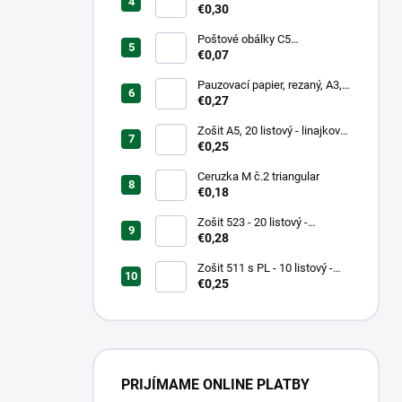
mm, hrubý/transparentný
€0,30
Poštové obálky C5
samolepiace
€0,07
Pauzovací papier, rezaný, A3,
XEROX
€0,27
Zošit A5, 20 listový - linajkový
523
€0,25
Ceruzka M č.2 triangular
€0,18
Zošit 523 - 20 listový -
linkovaný 12 mm - Country
€0,28
Landscape
Zošit 511 s PL - 10 listový -
linkovaný 20 mm s pomocnou
€0,25
linkou
PRIJÍMAME ONLINE PLATBY