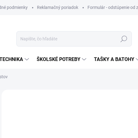
dné podmienky
Reklamačný poriadok
Formulár - odstúpenie od 
Hľadať
TECHNIKA
ŠKOLSKÉ POTREBY
TAŠKY A BATOHY
stov
ZNAČKA:
MFP PAPIER
VIAC ZA MENEJ
€2
Jedn
SK
cena