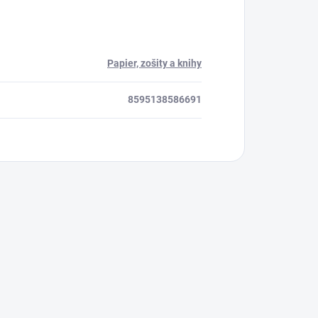
Papier, zošity a knihy
8595138586691