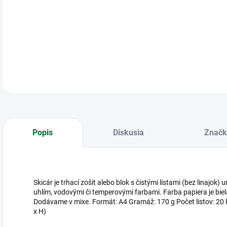
Ski
DETA
Popis
Diskusia
Značk
Skicár je trhací zošit alebo blok s čistými listami (bez linajok
uhlím, vodovými či temperovými farbami. Farba papiera je biel
Dodávame v mixe. Formát: A4 Gramáž: 170 g Počet listov: 2
x H)