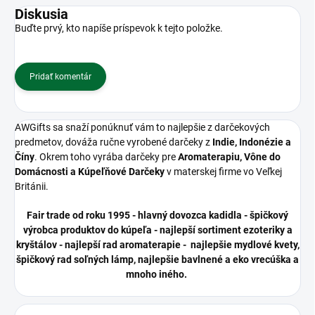
Diskusia
Buďte prvý, kto napíše príspevok k tejto položke.
Pridať komentár
AWGifts sa snaží ponúknuť vám to najlepšie z darčekových
predmetov, dováža ručne vyrobené darčeky z
Indie, Indonézie a
Číny
. Okrem toho vyrába darčeky pre
Aromaterapiu, Vône do
Domácnosti a Kúpeľňové Darčeky
v materskej firme vo Veľkej
Británii.
Fair trade od roku 1995 - hlavný dovozca kadidla - špičkový
výrobca produktov do kúpeľa - najlepší sortiment ezoteriky a
kryštálov - najlepší rad aromaterapie - najlepšie mydlové kvety,
špičkový rad soľných lámp, najlepšie bavlnené a eko vrecúška a
mnoho iného.