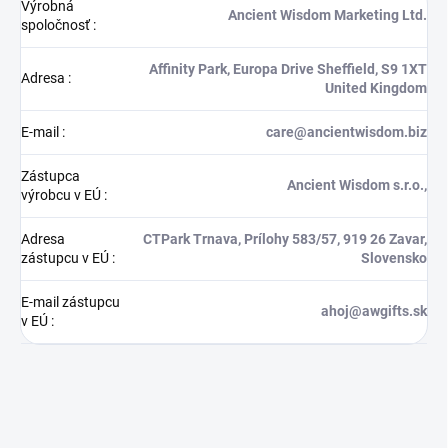
Výrobná
Ancient Wisdom Marketing Ltd.
spoločnosť
:
Affinity Park, Europa Drive Sheffield, S9 1XT
Adresa
:
United Kingdom
E-mail
:
care@ancientwisdom.biz
Zástupca
Ancient Wisdom s.r.o.,
výrobcu v EÚ
:
Adresa
CTPark Trnava, Prílohy 583/57, 919 26 Zavar,
zástupcu v EÚ
:
Slovensko
E-mail zástupcu
ahoj@awgifts.sk
v EÚ
: