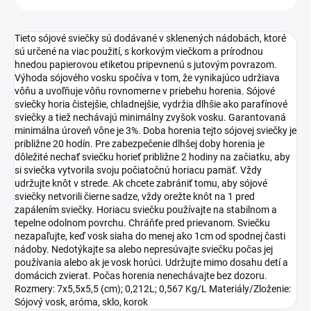
Tieto sójové sviečky sú dodávané v sklenených nádobách, ktoré
sú určené na viac použití, s korkovým viečkom a prírodnou
hnedou papierovou etiketou pripevnenú s jutovým povrazom.
Výhoda sójového vosku spočíva v tom, že vynikajúco udržiava
vôňu a uvoľňuje vôňu rovnomerne v priebehu horenia. Sójové
sviečky horia čistejšie, chladnejšie, vydržia dlhšie ako parafínové
sviečky a tiež nechávajú minimálny zvyšok vosku. Garantovaná
minimálna úroveň vône je 3%. Doba horenia tejto sójovej sviečky je
približne 20 hodín. Pre zabezpečenie dlhšej doby horenia je
dôležité nechať sviečku horieť približne 2 hodiny na začiatku, aby
si sviečka vytvorila svoju počiatočnú horiacu pamäť. Vždy
udržujte knôt v strede. Ak chcete zabrániť tomu, aby sójové
sviečky netvorili čierne sadze, vždy orežte knôt na 1 pred
zapálením sviečky. Horiacu sviečku používajte na stabilnom a
tepelne odolnom povrchu. Chráňťe pred prievanom. Sviečku
nezapaľujte, keď vosk siaha do menej ako 1cm od spodnej časti
nádoby. Nedotýkajte sa alebo nepresúvajte sviečku počas jej
používania alebo ak je vosk horúci. Udržujte mimo dosahu detí a
domácich zvierat. Počas horenia nenechávajte bez dozoru.
Rozmery: 7x5,5x5,5 (cm); 0,212L; 0,567 Kg/L Materiály/Zloženie:
Sójový vosk, aróma, sklo, korok