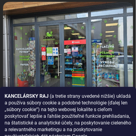
KANCELÁRSKY RAJ
(a tretie strany uvedené nižšie) ukladá
a používa súbory cookie a podobné technológie (ďalej len
AKO SA K NÁM DOSTANETE?
„súbory cookie“) na tejto webovej lokalite s cieľom
poskytovať lepšie a ľahšie použiteľné funkcie prehliadania,
na štatistické a analytické účely, na poskytovanie cieleného
a relevantného marketingu a na poskytovanie