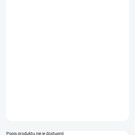
1 - 19 ks
€1,14
/ ks
20 - 49 ks = zľava 2 %
€1,12
/ ks
50 - 99 ks = zľava 3 %
€1,11
/ ks
100 - 149 ks = zľava 4 %
€1,09
/ ks
150 a viac ks = zľava 5 %
€1,08
/ ks
Ušetríte
€0
−
+
Pridať do košíka
Štetec MFP synthetic guľatý 16
OPÝTAŤ SA
STRÁŽIŤ
Popis produktu nie je dostupný