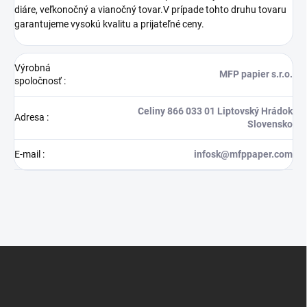
diáre, veľkonočný a vianočný tovar.V prípade tohto druhu tovaru
garantujeme vysokú kvalitu a prijateľné ceny.
Výrobná
MFP papier s.r.o.
spoločnosť
:
Celiny 866 033 01 Liptovský Hrádok
Adresa
:
Slovensko
E-mail
:
infosk@mfppaper.com
Z
á
p
ä