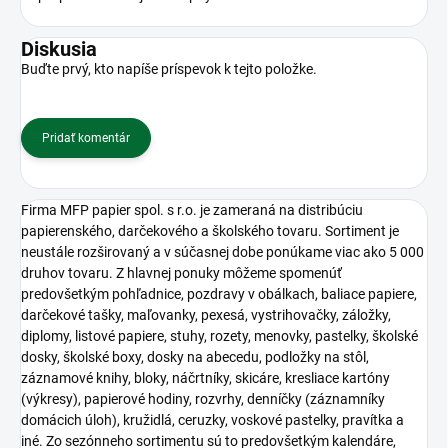
Diskusia
Buďte prvý, kto napíše príspevok k tejto položke.
Pridať komentár
Firma MFP papier spol. s r.o. je zameraná na distribúciu
papierenského, darčekového a školského tovaru. Sortiment je
neustále rozširovaný a v súčasnej dobe ponúkame viac ako 5 000
druhov tovaru. Z hlavnej ponuky môžeme spomenúť
predovšetkým pohľadnice, pozdravy v obálkach, baliace papiere,
darčekové tašky, maľovanky, pexesá, vystrihovačky, záložky,
diplomy, listové papiere, stuhy, rozety, menovky, pastelky, školské
dosky, školské boxy, dosky na abecedu, podložky na stôl,
záznamové knihy, bloky, náčrtníky, skicáre, kresliace kartóny
(výkresy), papierové hodiny, rozvrhy, denníčky (záznamníky
domácich úloh), kružidlá, ceruzky, voskové pastelky, pravítka a
iné. Zo sezónneho sortimentu sú to predovšetkým kalendáre,