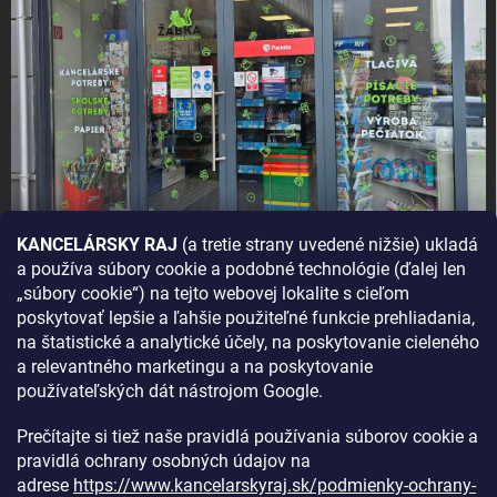
KANCELÁRSKY RAJ
(a tretie strany uvedené nižšie) ukladá
a používa súbory cookie a podobné technológie (ďalej len
AKO SA K NÁM DOSTANETE?
„súbory cookie“) na tejto webovej lokalite s cieľom
poskytovať lepšie a ľahšie použiteľné funkcie prehliadania,
na štatistické a analytické účely, na poskytovanie cieleného
a relevantného marketingu a na poskytovanie
používateľských dát nástrojom Google.
Prečítajte si tiež naše pravidlá používania súborov cookie a
pravidlá ochrany osobných údajov na
adrese
https://www.kancelarskyraj.sk/podmienky-ochrany-