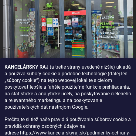
KANCELÁRSKY RAJ
(a tretie strany uvedené nižšie) ukladá
a používa súbory cookie a podobné technológie (ďalej len
AKO SA K NÁM DOSTANETE?
„súbory cookie“) na tejto webovej lokalite s cieľom
poskytovať lepšie a ľahšie použiteľné funkcie prehliadania,
na štatistické a analytické účely, na poskytovanie cieleného
a relevantného marketingu a na poskytovanie
používateľských dát nástrojom Google.
Prečítajte si tiež naše pravidlá používania súborov cookie a
pravidlá ochrany osobných údajov na
adrese
https://www.kancelarskyraj.sk/podmienky-ochrany-