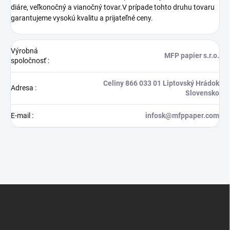
diáre, veľkonočný a vianočný tovar.V prípade tohto druhu tovaru
garantujeme vysokú kvalitu a prijateľné ceny.
Výrobná
MFP papier s.r.o.
spoločnosť
:
Celiny 866 033 01 Liptovský Hrádok
Adresa
:
Slovensko
E-mail
:
infosk@mfppaper.com
Z
á
p
ä