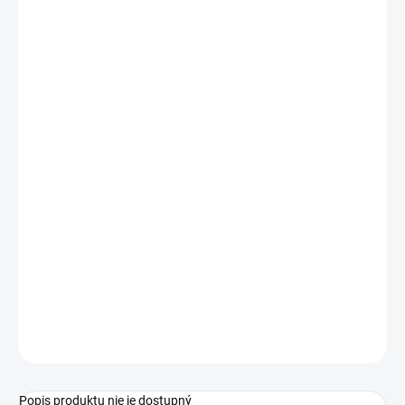
1 - 19 ks
€1,29
/ ks
20 - 49 ks = zľava 2 %
€1,26
/ ks
50 - 99 ks = zľava 3 %
€1,25
/ ks
100 - 149 ks = zľava 4 %
€1,24
/ ks
150 a viac ks = zľava 5 %
€1,23
/ ks
Ušetríte
€0
−
+
Pridať do košíka
Štetec MFP synthetic guľatý 20
OPÝTAŤ SA
STRÁŽIŤ
Popis produktu nie je dostupný