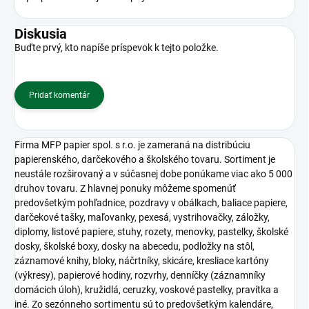
Diskusia
Buďte prvý, kto napíše príspevok k tejto položke.
Pridať komentár
Firma MFP papier spol. s r.o. je zameraná na distribúciu
papierenského, darčekového a školského tovaru. Sortiment je
neustále rozširovaný a v súčasnej dobe ponúkame viac ako 5 000
druhov tovaru. Z hlavnej ponuky môžeme spomenúť
predovšetkým pohľadnice, pozdravy v obálkach, baliace papiere,
darčekové tašky, maľovanky, pexesá, vystrihovačky, záložky,
diplomy, listové papiere, stuhy, rozety, menovky, pastelky, školské
dosky, školské boxy, dosky na abecedu, podložky na stôl,
záznamové knihy, bloky, náčrtníky, skicáre, kresliace kartóny
(výkresy), papierové hodiny, rozvrhy, denníčky (záznamníky
domácich úloh), kružidlá, ceruzky, voskové pastelky, pravítka a
iné. Zo sezónneho sortimentu sú to predovšetkým kalendáre,