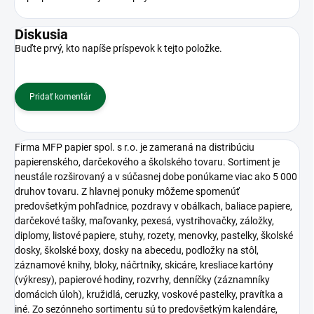
Diskusia
Buďte prvý, kto napíše príspevok k tejto položke.
Pridať komentár
Firma MFP papier spol. s r.o. je zameraná na distribúciu
papierenského, darčekového a školského tovaru. Sortiment je
neustále rozširovaný a v súčasnej dobe ponúkame viac ako 5 000
druhov tovaru. Z hlavnej ponuky môžeme spomenúť
predovšetkým pohľadnice, pozdravy v obálkach, baliace papiere,
darčekové tašky, maľovanky, pexesá, vystrihovačky, záložky,
diplomy, listové papiere, stuhy, rozety, menovky, pastelky, školské
dosky, školské boxy, dosky na abecedu, podložky na stôl,
záznamové knihy, bloky, náčrtníky, skicáre, kresliace kartóny
(výkresy), papierové hodiny, rozvrhy, denníčky (záznamníky
domácich úloh), kružidlá, ceruzky, voskové pastelky, pravítka a
iné. Zo sezónneho sortimentu sú to predovšetkým kalendáre,