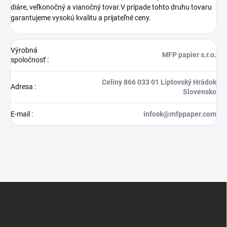
diáre, veľkonočný a vianočný tovar.V prípade tohto druhu tovaru
garantujeme vysokú kvalitu a prijateľné ceny.
Výrobná
MFP papier s.r.o.
spoločnosť
:
Celiny 866 033 01 Liptovský Hrádok
Adresa
:
Slovensko
E-mail
:
infosk@mfppaper.com
Z
á
p
ä