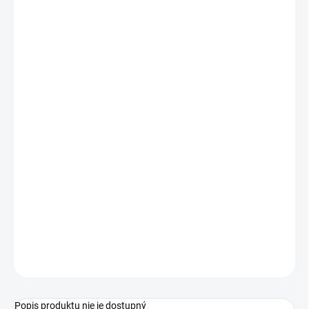
1 - 19 ks
€0,77
/ ks
20 - 49 ks = zľava 2 %
€0,75
/ ks
50 - 99 ks = zľava 3 %
€0,75
/ ks
100 - 149 ks = zľava 4 %
€0,74
/ ks
150 a viac ks = zľava 5 %
€0,73
/ ks
Ušetríte
€0
−
+
Pridať do košíka
Štetec MFP synthetic guľatý 6
OPÝTAŤ SA
STRÁŽIŤ
Popis produktu nie je dostupný