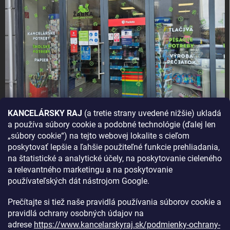
KANCELÁRSKY RAJ
(a tretie strany uvedené nižšie) ukladá
a používa súbory cookie a podobné technológie (ďalej len
AKO SA K NÁM DOSTANETE?
„súbory cookie“) na tejto webovej lokalite s cieľom
poskytovať lepšie a ľahšie použiteľné funkcie prehliadania,
na štatistické a analytické účely, na poskytovanie cieleného
a relevantného marketingu a na poskytovanie
používateľských dát nástrojom Google.
Prečítajte si tiež naše pravidlá používania súborov cookie a
pravidlá ochrany osobných údajov na
adrese
https://www.kancelarskyraj.sk/podmienky-ochrany-