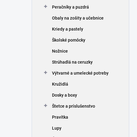
n
Peračníky a puzdrá
e
l
Obaly na zošity a učebnice
Kriedy a pastely
Školské pomôcky
Nožnice
Strúhadlá na ceruzky
Výtvarné a umelecké potreby
Kružidlá
Dosky a boxy
Štetce a príslušenstvo
Pravítka
Lupy