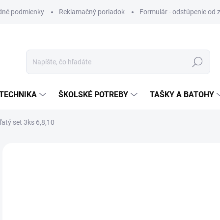
dné podmienky
Reklamačný poriadok
Formulár - odstúpenie od 
Hľadať
TECHNIKA
ŠKOLSKÉ POTREBY
TAŠKY A BATOHY
atý set 3ks 6,8,10
ZNAČKA:
MFP PAPIER
VIAC ZA MENEJ
€2
Jedn
SK
cena