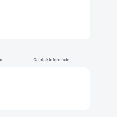
−
+
Pridať do košíka
ec MFP synthetic guľatý set 3ks 6,8,10
OPÝTAŤ SA
STRÁŽIŤ
a
Ostatné informácie