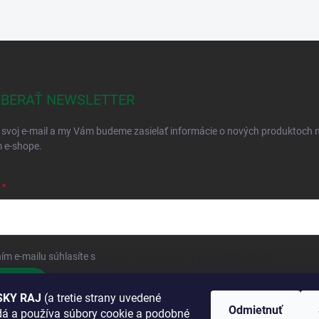
BERAŤ NEWSLETTER
 svoj e-mail a my Vám budeme zasielať informácie o nových produktoch 
 e-shope.
ím e-mailu súhlasíte s
podmienkami ochrany osobných údajov
hlásiť sa
KY RAJ
(a tretie strany uvedené
Odmietnuť
adá a používa súbory cookie a podobné