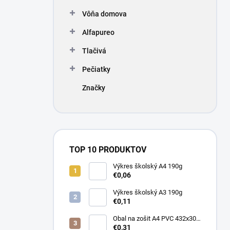
Vôňa domova
Alfapureo
Tlačivá
Pečiatky
Značky
TOP 10 PRODUKTOV
Výkres školský A4 190g
€0,06
Výkres školský A3 190g
€0,11
Obal na zošit A4 PVC 432x304
mm, hrubý/transparentný
€0,31