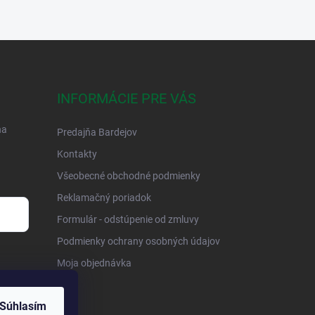
INFORMÁCIE PRE VÁS
na
Predajňa Bardejov
Kontakty
Všeobecné obchodné podmienky
Reklamačný poriadok
Formulár - odstúpenie od zmluvy
Podmienky ochrany osobných údajov
Moja objednávka
Súhlasím