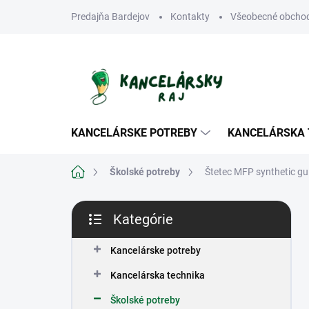
Prejsť
Predajňa Bardejov
Kontakty
Všeobecné obcho
na
obsah
KANCELÁRSKE POTREBY
KANCELÁRSKA 
Domov
Školské potreby
Štetec MFP synthetic guľ
B
Kategórie
o
Preskočiť
č
kategórie
n
Kancelárske potreby
ý
Kancelárska technika
p
a
Školské potreby