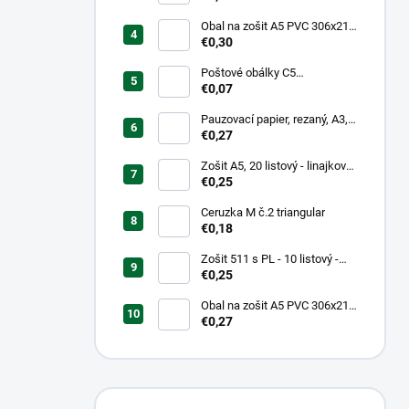
Obal na zošit A5 PVC 306x217
mm, hrubý/transparentný
€0,30
Poštové obálky C5
samolepiace
€0,07
Pauzovací papier, rezaný, A3,
XEROX
€0,27
Zošit A5, 20 listový - linajkový
523
€0,25
Ceruzka M č.2 triangular
€0,18
Zošit 511 s PL - 10 listový -
linkovaný 20 mm s pomocnou
€0,25
linkou
Obal na zošit A5 PVC 306x217
mm Neon Color -
€0,27
transparentný/ružov