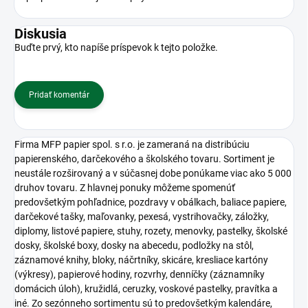
Diskusia
Buďte prvý, kto napíše príspevok k tejto položke.
Pridať komentár
Firma MFP papier spol. s r.o. je zameraná na distribúciu
papierenského, darčekového a školského tovaru. Sortiment je
neustále rozširovaný a v súčasnej dobe ponúkame viac ako 5 000
druhov tovaru. Z hlavnej ponuky môžeme spomenúť
predovšetkým pohľadnice, pozdravy v obálkach, baliace papiere,
darčekové tašky, maľovanky, pexesá, vystrihovačky, záložky,
diplomy, listové papiere, stuhy, rozety, menovky, pastelky, školské
dosky, školské boxy, dosky na abecedu, podložky na stôl,
záznamové knihy, bloky, náčrtníky, skicáre, kresliace kartóny
(výkresy), papierové hodiny, rozvrhy, denníčky (záznamníky
domácich úloh), kružidlá, ceruzky, voskové pastelky, pravítka a
iné. Zo sezónneho sortimentu sú to predovšetkým kalendáre,