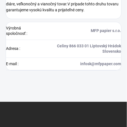
diáre, veľkonočný a vianočný tovar.V prípade tohto druhu tovaru
garantujeme vysokú kvalitu a prijateľné ceny.
Výrobná
MFP papier s.r.o.
spoločnosť
:
Celiny 866 033 01 Liptovský Hrádok
Adresa
:
Slovensko
E-mail
:
infosk@mfppaper.com
Z
á
p
ä