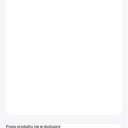
1 - 19 ks
€1,29
/ ks
20 - 49 ks = zľava 2 %
€1,26
/ ks
50 - 99 ks = zľava 3 %
€1,25
/ ks
100 - 149 ks = zľava 4 %
€1,24
/ ks
150 a viac ks = zľava 5 %
€1,23
/ ks
Ušetríte
€0
−
+
Pridať do košíka
Štetec MFP synthetic plochý 10
OPÝTAŤ SA
STRÁŽIŤ
Popis produktu nie je dostupný