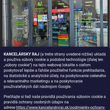
KANCELÁRSKY RAJ
(a tretie strany uvedené nižšie) ukladá
a používa súbory cookie a podobné technológie (ďalej len
AKO SA K NÁM DOSTANETE?
„súbory cookie“) na tejto webovej lokalite s cieľom
poskytovať lepšie a ľahšie použiteľné funkcie prehliadania,
na štatistické a analytické účely, na poskytovanie cieleného
a relevantného marketingu a na poskytovanie
používateľských dát nástrojom Google.
Prečítajte si tiež naše pravidlá používania súborov cookie a
pravidlá ochrany osobných údajov na
adrese
https://www.kancelarskyraj.sk/podmienky-ochrany-