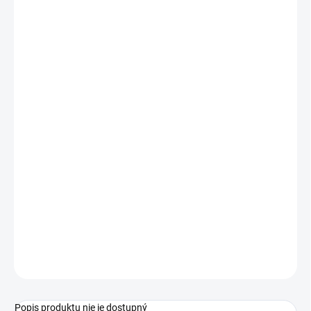
1 - 19 ks
€2,18
/ ks
20 - 49 ks = zľava 2 %
€2,14
/ ks
50 - 99 ks = zľava 3 %
€2,11
/ ks
100 - 149 ks = zľava 4 %
€2,09
/ ks
150 a viac ks = zľava 5 %
€2,07
/ ks
Ušetríte
€0
−
+
Pridať do košíka
Štetec MFP synthetic plochý 16
OPÝTAŤ SA
STRÁŽIŤ
Popis produktu nie je dostupný