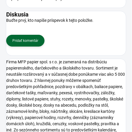
Diskusia
Buďte prvý, kto napíše príspevok k tejto položke.
Pridať komentár
Firma MFP papier spol. s r.o. je zameraná na distribúciu
papierenského, darčekového a školského tovaru. Sortiment je
neustále rozširovaný a v súčasnej dobe ponúkame viac ako 5 000
druhov tovaru. Z hlavnej ponuky môžeme spomenúť
predovšetkým pohľadnice, pozdravy v obálkach, baliace papiere,
darčekové tašky, maľovanky, pexesá, vystrihovačky, záložky,
diplomy, listové papiere, stuhy, rozety, menovky, pastelky, školské
dosky, školské boxy, dosky na abecedu, podložky na stôl,
záznamové knihy, bloky, náčrtníky, skicáre, kresliace kartóny
(výkresy), papierové hodiny, rozvrhy, denníčky (záznamníky
domácich úloh), kružidlá, ceruzky, voskové pastelky, pravítka a
iné. Zo sezónneho sortimentu sú to predovšetkým kalendáre,