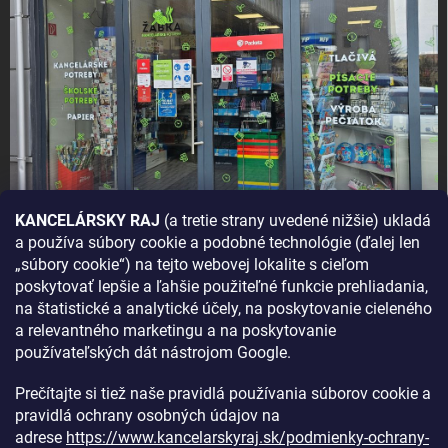
KANCELÁRSKY RAJ
(a tretie strany uvedené nižšie) ukladá
a používa súbory cookie a podobné technológie (ďalej len
AKO SA K NÁM DOSTANETE?
„súbory cookie“) na tejto webovej lokalite s cieľom
poskytovať lepšie a ľahšie použiteľné funkcie prehliadania,
na štatistické a analytické účely, na poskytovanie cieleného
a relevantného marketingu a na poskytovanie
používateľských dát nástrojom Google.
Prečítajte si tiež naše pravidlá používania súborov cookie a
pravidlá ochrany osobných údajov na
adrese
https://www.kancelarskyraj.sk/podmienky-ochrany-