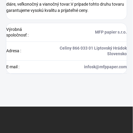
diáre, veľkonočný a vianočný tovar.V prípade tohto druhu tovaru
garantujeme vysokú kvalitu a prijateľné ceny.
Výrobná
MFP papier s.r.o.
spoločnosť
:
Celiny 866 033 01 Liptovský Hrádok
Adresa
:
Slovensko
E-mail
:
infosk@mfppaper.com
Z
á
p
ä