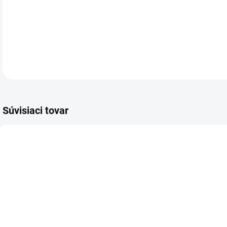
Svi
DETA
Súvisiaci tovar
VIAC ZA MENEJ
VIAC ZA MENEJ
VIA
9005.00
9049.00
SKLADOM
SKLADOM
(>5 KS)
(5 KS)
Kondolencia,
Blahoželanie k
B