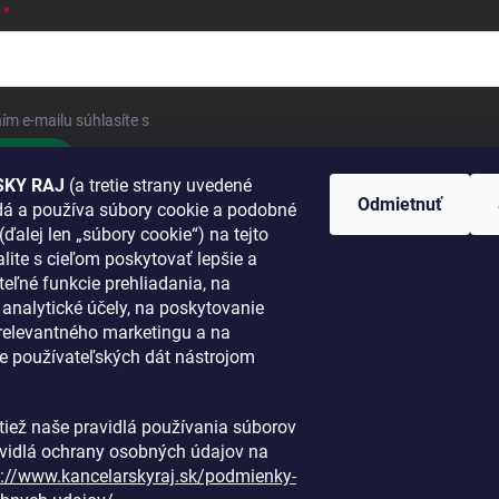
ím e-mailu súhlasíte s
podmienkami ochrany osobných údajov
hlásiť sa
KY RAJ
(a tretie strany uvedené
Odmietnuť
adá a používa súbory cookie a podobné
 SA K NÁM
(ďalej len „súbory cookie“) na tejto
lite s cieľom poskytovať lepšie a
TANETE?
teľné funkcie prehliadania, na
a analytické účely, na poskytovanie
 relevantného marketingu a na
e používateľských dát nástrojom
i tiež naše pravidlá používania súborov
avidlá ochrany osobných údajov na
s://www.kancelarskyraj.sk/podmienky-