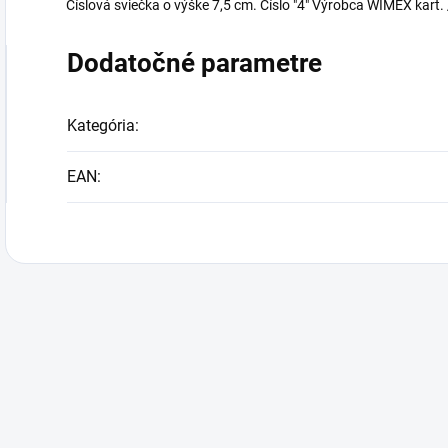
Číslová sviečka o výške 7,5 cm. Číslo "4" Výrobca WIMEX kart. 
Dodatočné parametre
Kategória
:
EAN
: