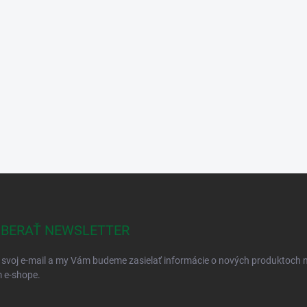
BERAŤ NEWSLETTER
 svoj e-mail a my Vám budeme zasielať informácie o nových produktoch 
 e-shope.