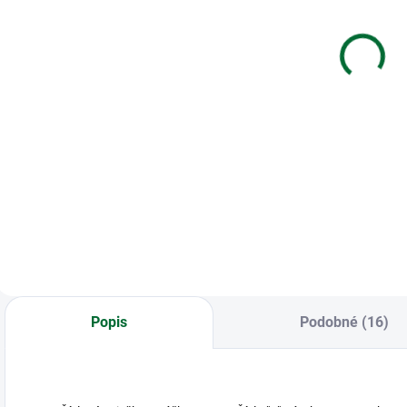
Úprimná
60.
sústrasť
narodeninám
-
€1,33
€2,29
Do košíka
Do košíka
Kondolencia,
Blahoželanie k 60.
B
Úprimná sústrasť
narodeninám
n
v
L
Popis
Podobné (16)