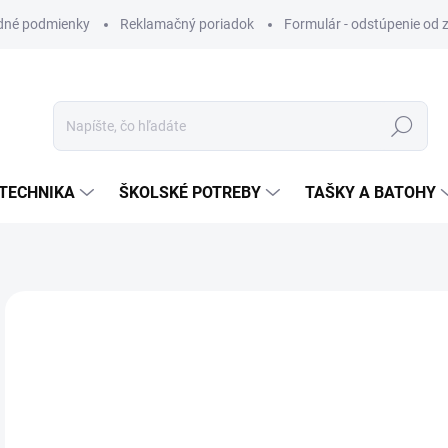
dné podmienky
Reklamačný poriadok
Formulár - odstúpenie od 
Hľadať
TECHNIKA
ŠKOLSKÉ POTREBY
TAŠKY A BATOHY
VIAC ZA MENEJ
€0
Jedn
SK
cena
MÔŽ
DO: