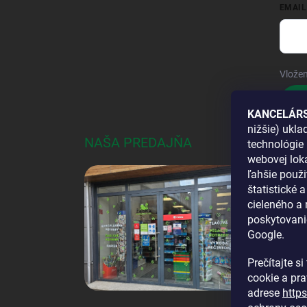
EMAIL
Vložen
Pri
KANCELÁRS
nižšie) ukl
NAŠA PREDAJŇA
AKO
technológie 
webovej loka
DOS
ľahšie použi
štatistické 
cieleného a
poskytovani
Google.
Prečítajte s
cookie a pr
adrese
http