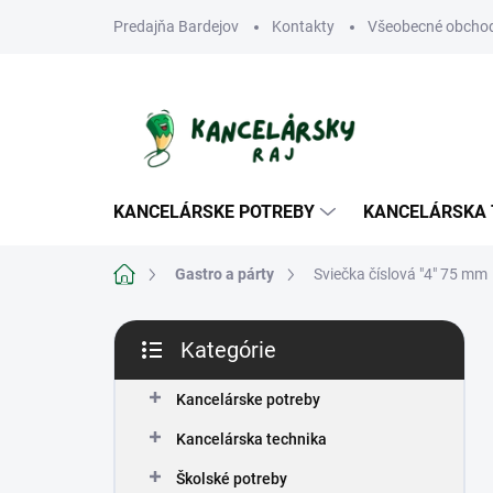
Prejsť
Predajňa Bardejov
Kontakty
Všeobecné obcho
na
obsah
KANCELÁRSKE POTREBY
KANCELÁRSKA 
Domov
Gastro a párty
Sviečka číslová "4" 75 mm
B
Kategórie
o
Preskočiť
č
kategórie
n
Kancelárske potreby
ý
Kancelárska technika
p
a
Školské potreby