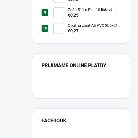
Zošit 511 s PL - 10 listový -
linkovaný 20 mm s pomocnou
€0,25
linkou
Obal na zošit A5 PVC 306x217
mm Neon Color -
€0,27
transparentný/ružov
PRIJÍMAME ONLINE PLATBY
FACEBOOK