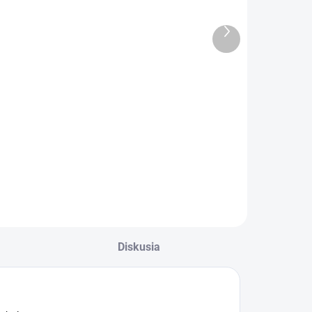
narodeninám s
Happy
výberom roku
Náramok -
Ďalší
 Lúčne kvety
Flower (rose
produkt
€1,85
€5,69
gold)
Do košíka
Do košíka
lahoželanie k
Gifty - Be Happy
arodeninám s
Náramok - Flower
ýberom roku -
(rose gold)
účne kvety
Diskusia