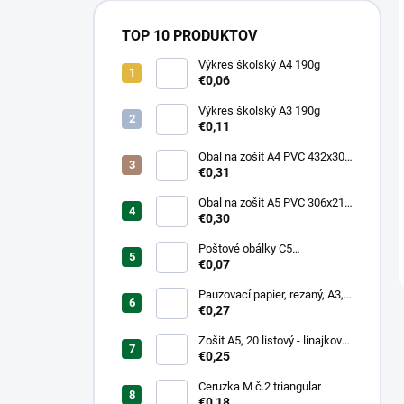
TOP 10 PRODUKTOV
Výkres školský A4 190g
€0,06
Výkres školský A3 190g
€0,11
Obal na zošit A4 PVC 432x304
mm, hrubý/transparentný
€0,31
Obal na zošit A5 PVC 306x217
mm, hrubý/transparentný
€0,30
Poštové obálky C5
samolepiace
€0,07
Pauzovací papier, rezaný, A3,
XEROX
€0,27
Zošit A5, 20 listový - linajkový
523
€0,25
Ceruzka M č.2 triangular
€0,18