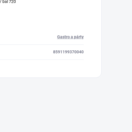
/ bal 720
Gastro a párty
8591199370040