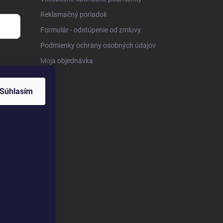
Reklamačný poriadok
Formulár - odstúpenie od zmluvy
Podmienky ochrany osobných údajov
Moja objednávka
Súhlasím