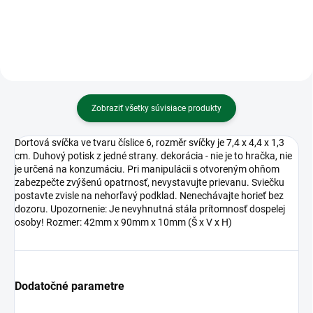
Zobraziť všetky súvisiace produkty
Dortová svíčka ve tvaru číslice 6, rozměr svíčky je 7,4 x 4,4 x 1,3
cm. Duhový potisk z jedné strany. dekorácia - nie je to hračka, nie
je určená na konzumáciu. Pri manipulácii s otvoreným ohňom
zabezpečte zvýšenú opatrnosť, nevystavujte prievanu. Sviečku
postavte zvisle na nehorľavý podklad. Nenechávajte horieť bez
dozoru. Upozornenie: Je nevyhnutná stála prítomnosť dospelej
osoby! Rozmer: 42mm x 90mm x 10mm (Š x V x H)
Dodatočné parametre