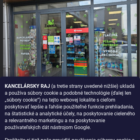
KANCELÁRSKY RAJ
(a tretie strany uvedené nižšie) ukladá
a používa súbory cookie a podobné technológie (ďalej len
AKO SA K NÁM DOSTANETE?
„súbory cookie“) na tejto webovej lokalite s cieľom
poskytovať lepšie a ľahšie použiteľné funkcie prehliadania,
na štatistické a analytické účely, na poskytovanie cieleného
a relevantného marketingu a na poskytovanie
používateľských dát nástrojom Google.