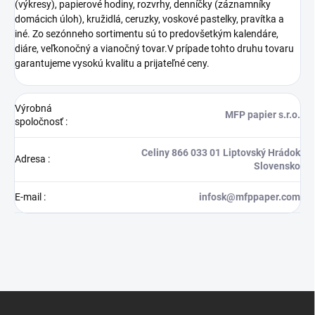
(výkresy), papierové hodiny, rozvrhy, denníčky (záznamníky
domácich úloh), kružidlá, ceruzky, voskové pastelky, pravítka a
iné. Zo sezónneho sortimentu sú to predovšetkým kalendáre,
diáre, veľkonočný a vianočný tovar.V prípade tohto druhu tovaru
garantujeme vysokú kvalitu a prijateľné ceny.
Výrobná
MFP papier s.r.o.
spoločnosť
:
Celiny 866 033 01 Liptovský Hrádok
Adresa
:
Slovensko
E-mail
:
infosk@mfppaper.com
Z
á