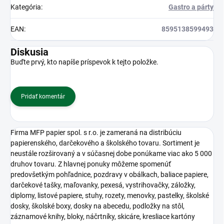
Kategória
:
Gastro a párty
EAN
:
8595138599493
Diskusia
Buďte prvý, kto napíše príspevok k tejto položke.
Pridať komentár
Firma MFP papier spol. s r.o. je zameraná na distribúciu
papierenského, darčekového a školského tovaru. Sortiment je
neustále rozširovaný a v súčasnej dobe ponúkame viac ako 5 000
druhov tovaru. Z hlavnej ponuky môžeme spomenúť
predovšetkým pohľadnice, pozdravy v obálkach, baliace papiere,
darčekové tašky, maľovanky, pexesá, vystrihovačky, záložky,
diplomy, listové papiere, stuhy, rozety, menovky, pastelky, školské
dosky, školské boxy, dosky na abecedu, podložky na stôl,
záznamové knihy, bloky, náčrtníky, skicáre, kresliace kartóny