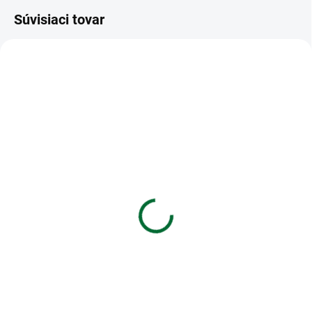
Súvisiaci tovar
VIAC ZA MENEJ
VIAC ZA MENEJ
SKLADOM
SKLADOM
(5 KS)
(3 KS)
Darčeková papierová
Blahoželanie pre deti
taška (24.3 x 18.3 cm)
hudobné
€1,35
€8,49
Do košíka
Do košíka
Darčeková papierová taška (24.3
Blahoželanie pre deti hudobné
x 18.3 cm)