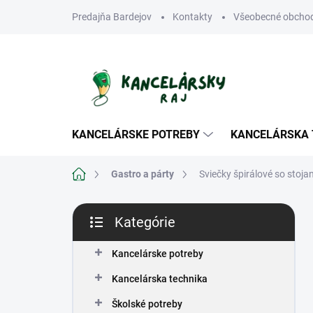
Prejsť
Predajňa Bardejov
Kontakty
Všeobecné obcho
na
obsah
KANCELÁRSKE POTREBY
KANCELÁRSKA 
Domov
Gastro a párty
Sviečky špirálové so sto
B
Kategórie
o
Preskočiť
č
kategórie
n
Kancelárske potreby
ý
Kancelárska technika
p
a
Školské potreby