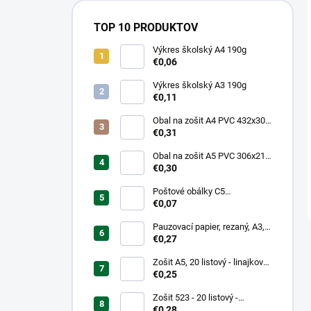
TOP 10 PRODUKTOV
Výkres školský A4 190g
€0,06
Výkres školský A3 190g
€0,11
Obal na zošit A4 PVC 432x304
mm, hrubý/transparentný
€0,31
Obal na zošit A5 PVC 306x217
mm, hrubý/transparentný
€0,30
Poštové obálky C5
samolepiace
€0,07
Pauzovací papier, rezaný, A3,
XEROX
€0,27
Zošit A5, 20 listový - linajkový
523
€0,25
Zošit 523 - 20 listový -
linkovaný 12 mm - Country
€0,28