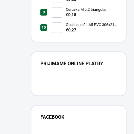
Landscape
Ceruzka M č.2 triangular
€0,18
Obal na zošit A5 PVC 306x217
mm Neon Color -
€0,27
transparentný/ružov
PRIJÍMAME ONLINE PLATBY
FACEBOOK