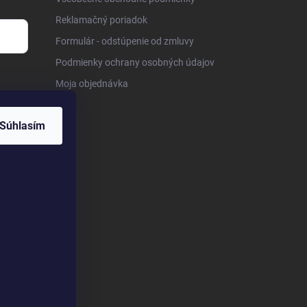
Reklamačný poriadok
Formulár - odstúpenie od zmluvy
Podmienky ochrany osobných údajov
Moja objednávka
Súhlasím