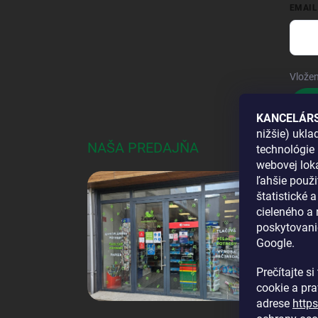
EMAIL
Vložen
Pri
KANCELÁRS
nižšie) ukl
NAŠA PREDAJŇA
AKO
technológie 
webovej loka
DOS
ľahšie použi
štatistické 
cieleného a
poskytovani
Google.
Prečítajte s
cookie a pr
adrese
http