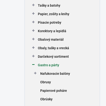
n
Tašky a batohy
e
l
Papier, zošity a knihy
Písacie potreby
Korektory a lepidlá
Obalový materiál
Obaly, tašky a vrecká
Darčekový sortiment
Gastro a párty
Nafukovacie balóny
Obrusy
Papierové poháre
Obrúsky