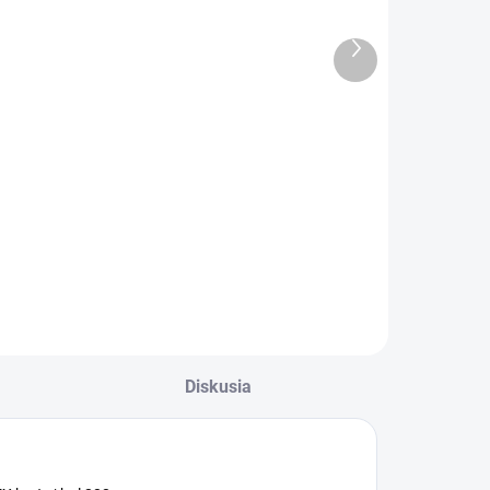
narodeniu
ku krstu
ieťaťa
Ďalší
€1,55
produkt
€1,85
Do košíka
Do košíka
Blahoželanie ku
krstu
lahoželanie k
arodeniu dieťaťa
Diskusia