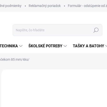
dné podmienky
Reklamačný poriadok
Formulár - odstúpenie od 
Hľadať
TECHNIKA
ŠKOLSKÉ POTREBY
TAŠKY A BATOHY
jančekom 85 mm/4ks/
VIAC ZA MENEJ
€0
Jedn
SK
cena
MÔŽ
DO: