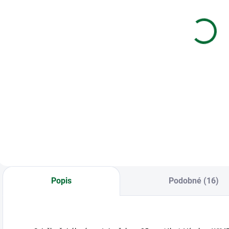
svadobné
papierová
taška (34.5 x
d
€1,55
48 cm)
€3,75
Do košíka
Do košíka
Blahoželanie
svadobné
Darčeková
B
papierová taška
n
(34.5 x 48 cm)
Popis
Podobné (16)