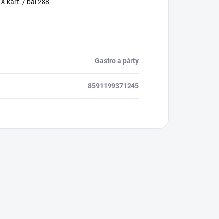
 kart. / bal 288
Gastro a párty
8591199371245