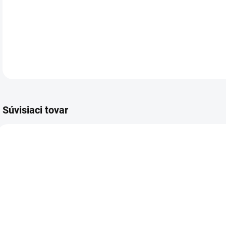
Svi
DETA
Súvisiaci tovar
VIAC ZA MENEJ
VIAC ZA MENEJ
VIA
9240.00
9148.00
SKLADOM
SKLADOM
(5 KS)
(>5 KS)
Blahoželanie
Darčeková
B