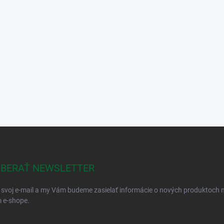
BERAŤ NEWSLETTER
 svoj e-mail a my Vám budeme zasielať informácie o nových produktoch 
 e-shope.