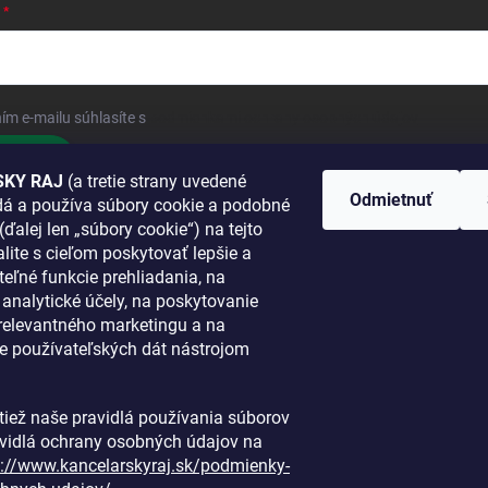
ím e-mailu súhlasíte s
podmienkami ochrany osobných údajov
hlásiť sa
KY RAJ
(a tretie strany uvedené
Odmietnuť
adá a používa súbory cookie a podobné
 SA K NÁM
(ďalej len „súbory cookie“) na tejto
lite s cieľom poskytovať lepšie a
TANETE?
teľné funkcie prehliadania, na
a analytické účely, na poskytovanie
 relevantného marketingu a na
e používateľských dát nástrojom
i tiež naše pravidlá používania súborov
avidlá ochrany osobných údajov na
s://www.kancelarskyraj.sk/podmienky-