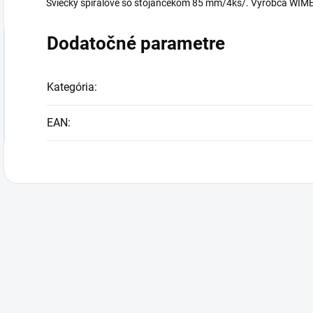
Sviečky špirálové so stojančekom 85 mm/4ks/. Výrobca WIMEX
Dodatočné parametre
Kategória
:
EAN
: