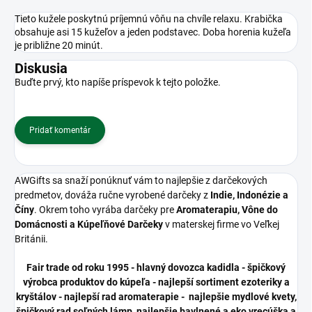
Tieto kužele poskytnú príjemnú vôňu na chvíle relaxu. Krabička
obsahuje asi 15 kužeľov a jeden podstavec. Doba horenia kužeľa
je približne 20 minút.
Diskusia
Buďte prvý, kto napíše príspevok k tejto položke.
Pridať komentár
AWGifts sa snaží ponúknuť vám to najlepšie z darčekových
predmetov, dováža ručne vyrobené darčeky z
Indie, Indonézie a
Číny
. Okrem toho vyrába darčeky pre
Aromaterapiu, Vône do
Domácnosti a Kúpeľňové Darčeky
v materskej firme vo Veľkej
Británii.
Fair trade od roku 1995 - hlavný dovozca kadidla - špičkový
výrobca produktov do kúpeľa - najlepší sortiment ezoteriky a
kryštálov - najlepší rad aromaterapie - najlepšie mydlové kvety,
špičkový rad soľných lámp, najlepšie bavlnené a eko vrecúška a