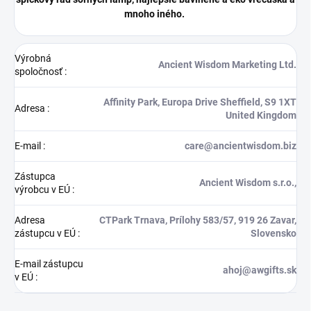
mnoho iného.
Výrobná
Ancient Wisdom Marketing Ltd.
spoločnosť
:
Affinity Park, Europa Drive Sheffield, S9 1XT
Adresa
:
United Kingdom
E-mail
:
care@ancientwisdom.biz
Zástupca
Ancient Wisdom s.r.o.,
výrobcu v EÚ
:
Adresa
CTPark Trnava, Prílohy 583/57, 919 26 Zavar,
zástupcu v EÚ
:
Slovensko
E-mail zástupcu
ahoj@awgifts.sk
v EÚ
: