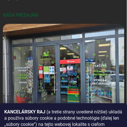
NAŠA PREDAJŇA
KANCELÁRSKY RAJ
(a tretie strany uvedené nižšie) ukladá
a používa súbory cookie a podobné technológie (ďalej len
AKO SA K NÁM DOSTANETE?
„súbory cookie“) na tejto webovej lokalite s cieľom