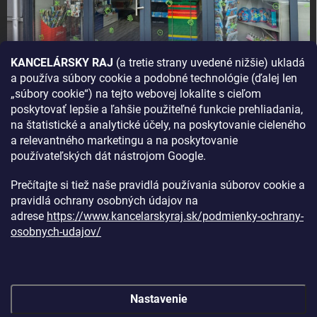
KANCELÁRSKY RAJ
(a tretie strany uvedené nižšie) ukladá
a používa súbory cookie a podobné technológie (ďalej len
AKO SA K NÁM DOSTANETE?
„súbory cookie“) na tejto webovej lokalite s cieľom
poskytovať lepšie a ľahšie použiteľné funkcie prehliadania,
na štatistické a analytické účely, na poskytovanie cieleného
a relevantného marketingu a na poskytovanie
používateľských dát nástrojom Google.
Prečítajte si tiež naše pravidlá používania súborov cookie a
pravidlá ochrany osobných údajov na
adrese
https://www.kancelarskyraj.sk/podmienky-ochrany-
osobnych-udajov/
Nastavenie