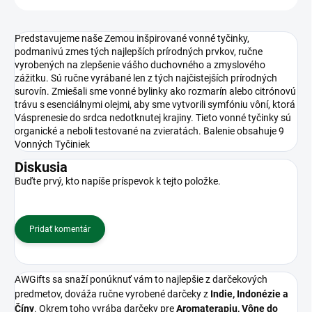
Predstavujeme naše Zemou inšpirované vonné tyčinky,
podmanivú zmes tých najlepších prírodných prvkov, ručne
vyrobených na zlepšenie vášho duchovného a zmyslového
zážitku. Sú ručne vyrábané len z tých najčistejších prírodných
surovín. Zmiešali sme vonné bylinky ako rozmarín alebo citrónovú
trávu s esenciálnymi olejmi, aby sme vytvorili symfóniu vôní, ktorá
Vásprenesie do srdca nedotknutej krajiny. Tieto vonné tyčinky sú
organické a neboli testované na zvieratách. Balenie obsahuje 9
Vonných Tyčiniek
Diskusia
Buďte prvý, kto napíše príspevok k tejto položke.
Pridať komentár
AWGifts sa snaží ponúknuť vám to najlepšie z darčekových
predmetov, dováža ručne vyrobené darčeky z
Indie, Indonézie a
Číny
. Okrem toho vyrába darčeky pre
Aromaterapiu, Vône do