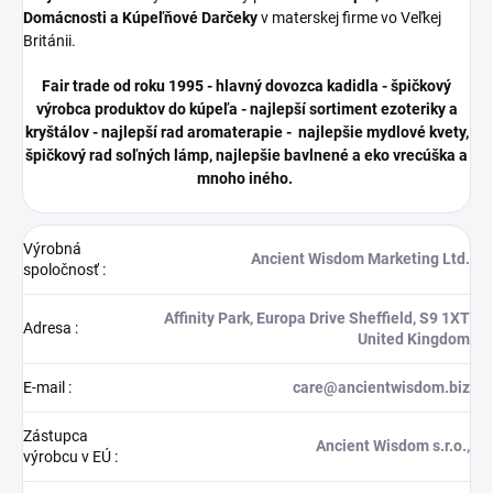
Domácnosti a Kúpeľňové Darčeky
v materskej firme vo Veľkej
Británii.
Fair trade od roku 1995 - hlavný dovozca kadidla - špičkový
výrobca produktov do kúpeľa - najlepší sortiment ezoteriky a
kryštálov - najlepší rad aromaterapie - najlepšie mydlové kvety,
špičkový rad soľných lámp, najlepšie bavlnené a eko vrecúška a
mnoho iného.
Výrobná
Ancient Wisdom Marketing Ltd.
spoločnosť
:
Affinity Park, Europa Drive Sheffield, S9 1XT
Adresa
:
United Kingdom
E-mail
:
care@ancientwisdom.biz
Zástupca
Ancient Wisdom s.r.o.,
výrobcu v EÚ
: