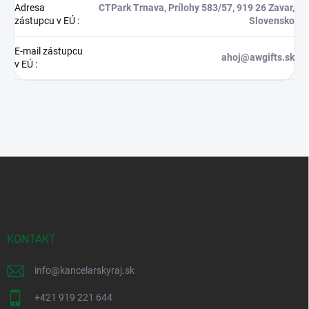
Adresa
CTPark Trnava, Prílohy 583/57, 919 26 Zavar,
zástupcu v EÚ
:
Slovensko
E-mail zástupcu
ahoj@awgifts.sk
v EÚ
:
Z
á
p
ä
t
i
KONTAKT
e
info
@
kancelarskyraj.sk
+421 919 221 644