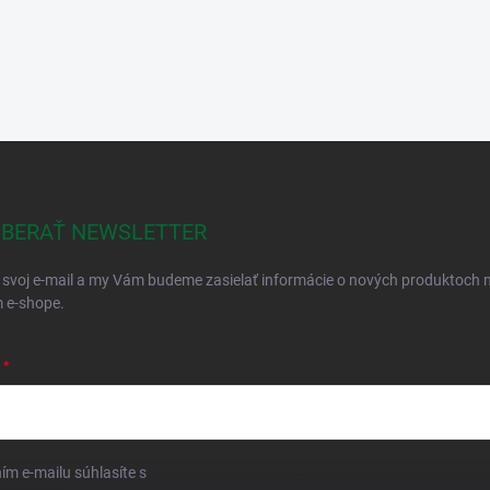
BERAŤ NEWSLETTER
 svoj e-mail a my Vám budeme zasielať informácie o nových produktoch 
 e-shope.
ím e-mailu súhlasíte s
podmienkami ochrany osobných údajov