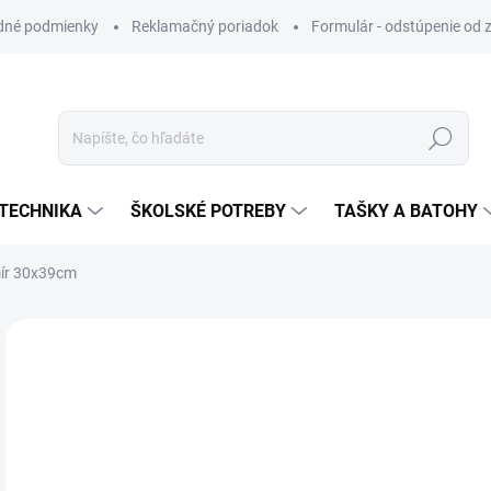
dné podmienky
Reklamačný poriadok
Formulár - odstúpenie od 
Hľadať
TECHNIKA
ŠKOLSKÉ POTREBY
TAŠKY A BATOHY
mír 30x39cm
ZNAČKA:
MFP PAPIER
VIAC ZA MENEJ
€5
Jedn
SK
cena