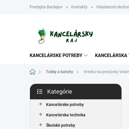
Prejsť
Predajňa Bardejov
Kontakty
Všeobecné obcho
na
obsah
KANCELÁRSKE POTREBY
KANCELÁRSKA 
Domov
Tašky a batohy
Vrecko na prezúvky Ves
B
Kategórie
o
Preskočiť
č
kategórie
n
Kancelárske potreby
ý
Kancelárska technika
p
a
Školské potreby