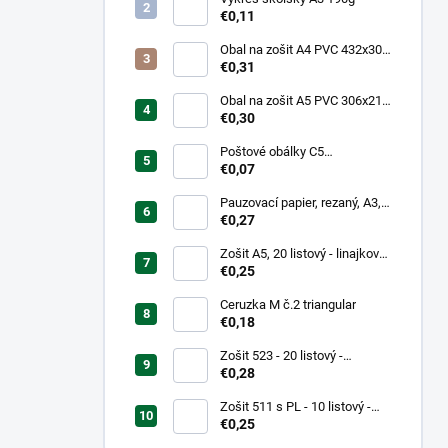
€0,11
Obal na zošit A4 PVC 432x304
mm, hrubý/transparentný
€0,31
Obal na zošit A5 PVC 306x217
mm, hrubý/transparentný
€0,30
Poštové obálky C5
samolepiace
€0,07
Pauzovací papier, rezaný, A3,
XEROX
€0,27
Zošit A5, 20 listový - linajkový
523
€0,25
Ceruzka M č.2 triangular
€0,18
Zošit 523 - 20 listový -
linkovaný 12 mm - Country
€0,28
Landscape
Zošit 511 s PL - 10 listový -
linkovaný 20 mm s pomocnou
€0,25
linkou