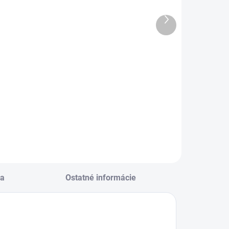
 poschodový,
1 poschodový,
1 dielny
31 dielny
Ďalší
UNIOR S9 -
JUNIOR S9 -
produkt
€9,96
€9,96
Boom Bear -
Butterfly -
Do košíka
Do košíka
eračník plný - 1
Peračník plný - 1
oschodový, 31
poschodový, 31
ielny JUNIOR S9 -
dielny JUNIOR S9 -
oom Bear -
Butterfly - motýľ
edveď
a
Ostatné informácie