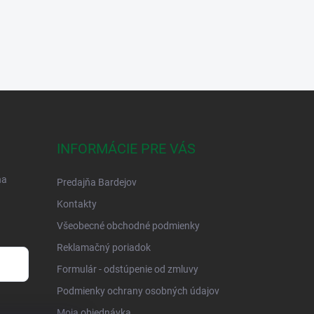
INFORMÁCIE PRE VÁS
na
Predajňa Bardejov
Kontakty
Všeobecné obchodné podmienky
Reklamačný poriadok
Formulár - odstúpenie od zmluvy
Podmienky ochrany osobných údajov
Moja objednávka