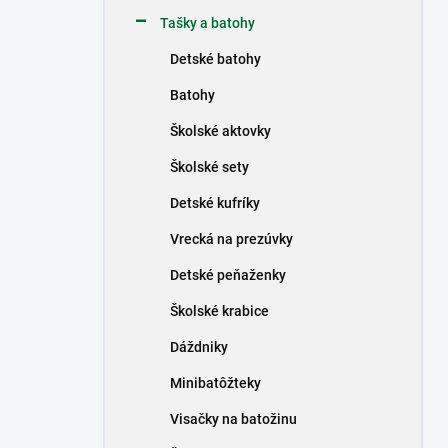
n
Tašky a batohy
e
l
Detské batohy
Batohy
Školské aktovky
Školské sety
Detské kufríky
Vrecká na prezúvky
Detské peňaženky
Školské krabice
Dáždniky
Minibatôžteky
Visačky na batožinu