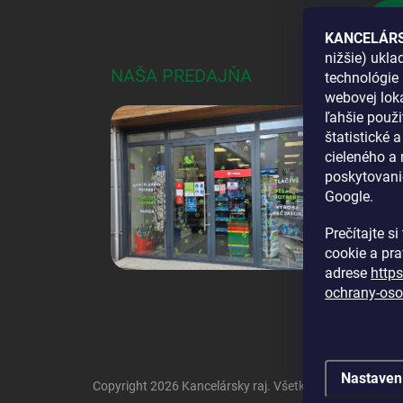
Pri
KANCELÁRS
nižšie) ukl
NAŠA PREDAJŇA
AKO
technológie 
webovej loka
DOS
ľahšie použi
štatistické 
cieleného a
poskytovani
Google.
Prečítajte s
cookie a pr
adrese
http
ochrany-oso
Nastaven
Copyright 2026
Kancelársky raj
. Všetky práva vyhraden