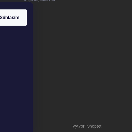
Súhlasím
Vytvoril Shoptet