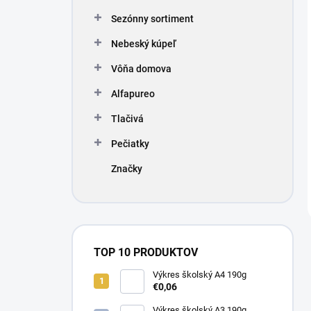
Sezónny sortiment
Nebeský kúpeľ
Vôňa domova
Alfapureo
Tlačivá
Pečiatky
Značky
TOP 10 PRODUKTOV
Výkres školský A4 190g
€0,06
Výkres školský A3 190g