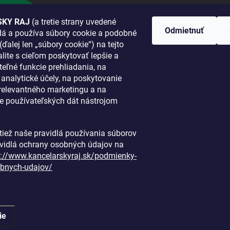
hlásiť sa
KY RAJ
(a tretie strany uvedené
Odmietnuť
adá a používa súbory cookie a podobné
 SA K NÁM
(ďalej len „súbory cookie“) na tejto
lite s cieľom poskytovať lepšie a
TANETE?
teľné funkcie prehliadania, na
a analytické účely, na poskytovanie
 relevantného marketingu a na
e používateľských dát nástrojom
i tiež naše pravidlá používania súborov
avidlá ochrany osobných údajov na
s://www.kancelarskyraj.sk/podmienky-
bnych-udajov/
ie
é.
Upraviť nastavenie cookies