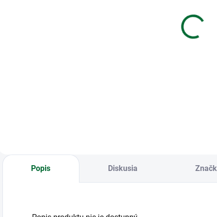
temperová
hmota M&G
1
12ml modrá
Ultralight - 36
3
farieb
J
€0,65
€14,81
Do košíka
Do košíka
Farba temperová
Modelovacia
P
12ml modrá
hmota M&G
p
Ultralight - 36 farieb
d
B
m
Popis
Diskusia
Značk