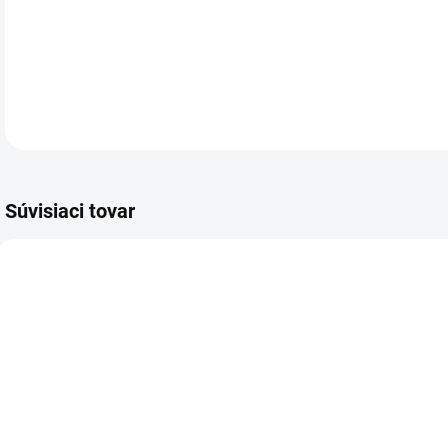
Vre
Súvisiaci tovar
VIAC ZA MENEJ
VIAC ZA MENEJ
VIA
4875.00
7446.00
SKLADOM
SKLADOM
(>5 KS)
(2 KS)
Farba
Modelovacia
P