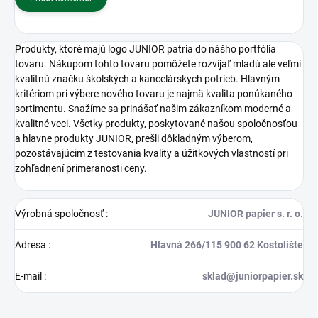
Produkty, ktoré majú logo JUNIOR patria do nášho portfólia
tovaru. Nákupom tohto tovaru pomôžete rozvíjať mladú ale veľmi
kvalitnú značku školských a kancelárskych potrieb. Hlavným
kritériom pri výbere nového tovaru je najmä kvalita ponúkaného
sortimentu. Snažíme sa prinášať našim zákazníkom moderné a
kvalitné veci. Všetky produkty, poskytované našou spoločnosťou
a hlavne produkty JUNIOR, prešli dôkladným výberom,
pozostávajúcim z testovania kvality a úžitkových vlastností pri
zohľadnení primeranosti ceny.
Výrobná spoločnosť
:
JUNIOR papier s. r. o.
Adresa
:
Hlavná 266/115 900 62 Kostolište
E-mail
:
sklad@juniorpapier.sk