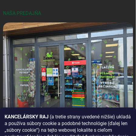
NAŠA PREDAJŇA
KANCELÁRSKY RAJ
(a tretie strany uvedené nižšie) ukladá
a používa súbory cookie a podobné technológie (ďalej len
AKO SA K NÁM DOSTANETE?
„súbory cookie“) na tejto webovej lokalite s cieľom