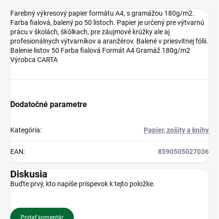
Farebný výkresový papier formátu A4, s gramážou 180g/m2.
Farba fialová, balený po 50 listoch. Papier je určený pre výtvarnú
prácu v školách, škôlkach, pre záujmové krúžky ale aj
profesionálnych výtvarníkov a aranžérov. Balené v priesvitnej fólii.
Balenie listov 50 Farba fialová Formát A4 Gramáž 180g/m2
Výrobca CARTA
Dodatočné parametre
Kategória
:
Papier, zošity a knihy
EAN
:
8590505027036
Diskusia
Buďte prvý, kto napíše príspevok k tejto položke.
Pridať komentár