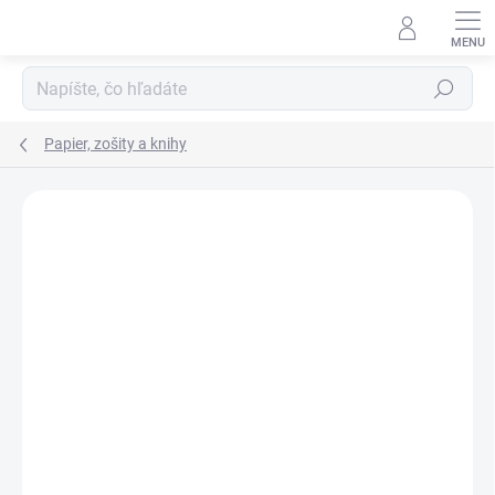
Prejsť
na
obsah
Hľadať
Papier, zošity a knihy
ZNAČKA:
JUNIOR
VIAC ZA MENEJ