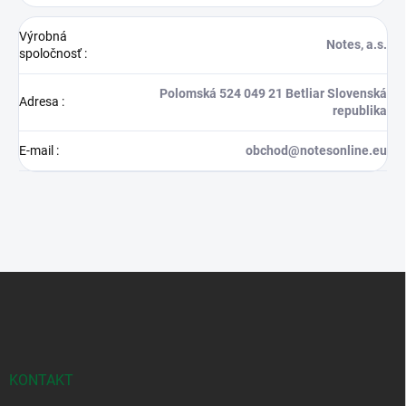
Výrobná
Notes, a.s.
spoločnosť
:
Polomská 524 049 21 Betliar Slovenská
Adresa
:
republika
E-mail
:
obchod@notesonline.eu
Z
á
p
ä
t
i
KONTAKT
e