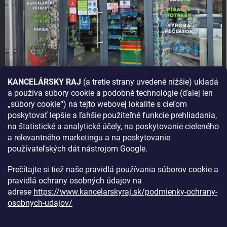
KANCELÁRSKY RAJ
(a tretie strany uvedené nižšie) ukladá
a používa súbory cookie a podobné technológie (ďalej len
AKO SA K NÁM DOSTANETE?
„súbory cookie“) na tejto webovej lokalite s cieľom
poskytovať lepšie a ľahšie použiteľné funkcie prehliadania,
na štatistické a analytické účely, na poskytovanie cieleného
a relevantného marketingu a na poskytovanie
používateľských dát nástrojom Google.
Prečítajte si tiež naše pravidlá používania súborov cookie a
pravidlá ochrany osobných údajov na
adrese
https://www.kancelarskyraj.sk/podmienky-ochrany-
osobnych-udajov/