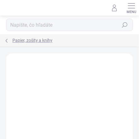
Prejsť
na
obsah
Hľadať
Papier, zošity a knihy
ZNAČKA:
NOTES
VIAC ZA MENEJ