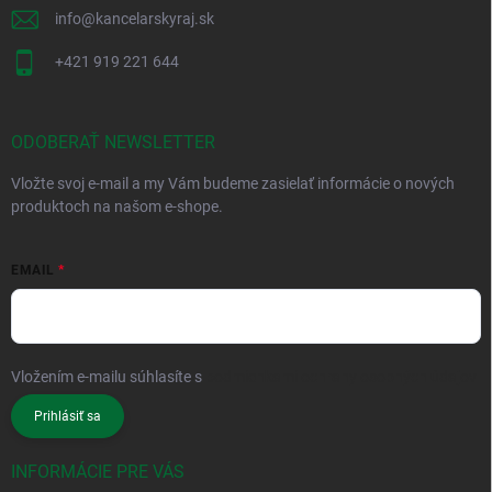
info
@
kancelarskyraj.sk
+421 919 221 644
ODOBERAŤ NEWSLETTER
Vložte svoj e-mail a my Vám budeme zasielať informácie o nových
produktoch na našom e-shope.
EMAIL
Vložením e-mailu súhlasíte s
podmienkami ochrany osobných údajov
Prihlásiť sa
INFORMÁCIE PRE VÁS