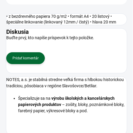
• z bezdrevného papiera 70 g/m2 • formát A4 • 20 listový •
špeciálne linkovanie (linkovaný 12mm / čistý) • hlava 20 mm
Diskusia
Buďte prvý, kto napíše príspevok k tejto položke.
Pridať komentár
NOTES, a.s. je stabilná stredne veľká firma s hlbokou historickou
tradíciou, pôsobiaca v regióne Slavošovce/Betliar.
Špecializuje sa na
výrobu školských a kancelárskych
papierových produktov
– zošity, bloky, poznámkové bloky,
farebný papier, výkresové bloky a pod.