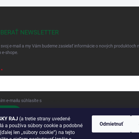
BERAŤ NEWSLETTER
 svoj e-mail a my Vám budeme zasielať informácie o nových produktoch 
 e-shope.
ím e-mailu súhlasíte s
podmienkami ochrany osobných údajov
hlásiť sa
KY RAJ
(a tretie strany uvedené
Odmietnuť
adá a používa súbory cookie a podobné
 SA K NÁM
(ďalej len „súbory cookie“) na tejto