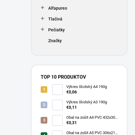
Alfapureo
Tlačivá
Pečiatky
Značky
TOP 10 PRODUKTOV
Výkres školský A4 190g
€0,06
Výkres školský A3 190g
€0,11
Obal na zošit A4 PVC 432x304
mm, hrubý/transparentný
€0,31
Obal na zošit A5 PVC 306x217