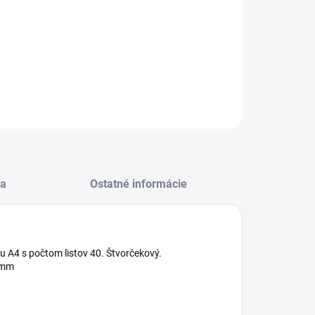
−
+
Pridať do košíka
ský zošit
ILNÉ INFORMÁCIE
OPÝTAŤ SA
STRÁŽIŤ
a
Ostatné informácie
u A4 s počtom listov 40. Štvorčekový.
7mm