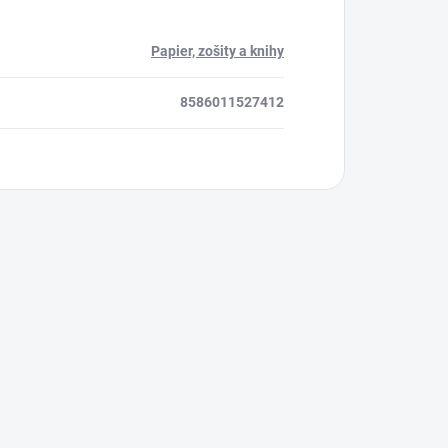
Papier, zošity a knihy
8586011527412