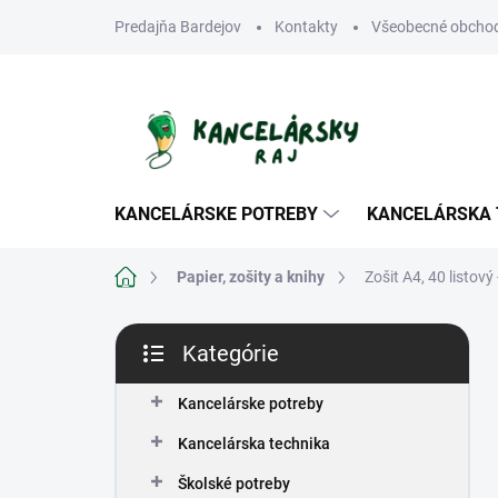
Prejsť
Predajňa Bardejov
Kontakty
Všeobecné obcho
na
obsah
KANCELÁRSKE POTREBY
KANCELÁRSKA 
Domov
Papier, zošity a knihy
Zošit A4, 40 listový
B
Kategórie
o
Preskočiť
č
kategórie
n
Kancelárske potreby
ý
Kancelárska technika
p
a
Školské potreby