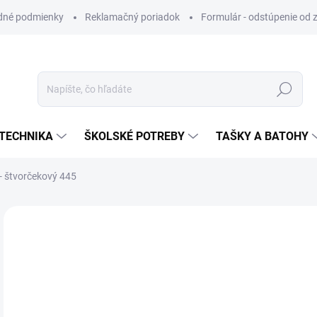
dné podmienky
Reklamačný poriadok
Formulár - odstúpenie od 
Hľadať
TECHNIKA
ŠKOLSKÉ POTREBY
TAŠKY A BATOHY
 - štvorčekový 445
ZNAČKA:
JUNIOR
VIAC ZA MENEJ
€0
Jedn
SK
cena