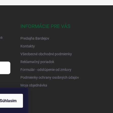
INFORMÁCIE PRE VÁS
na
Predajňa Bardejov
Kontakty
Všeobecné obchodné podmienky
Reklamačný poriadok
Formulár - odstúpenie od zmluvy
Podmienky ochrany osobných údajov
Moja objednávka
Súhlasím