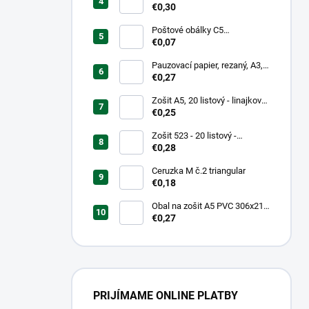
mm, hrubý/transparentný
€0,30
Poštové obálky C5
samolepiace
€0,07
Pauzovací papier, rezaný, A3,
XEROX
€0,27
Zošit A5, 20 listový - linajkový
523
€0,25
Zošit 523 - 20 listový -
linkovaný 12 mm - Country
€0,28
Landscape
Ceruzka M č.2 triangular
€0,18
Obal na zošit A5 PVC 306x217
mm Neon Color -
€0,27
transparentný/ružov
PRIJÍMAME ONLINE PLATBY