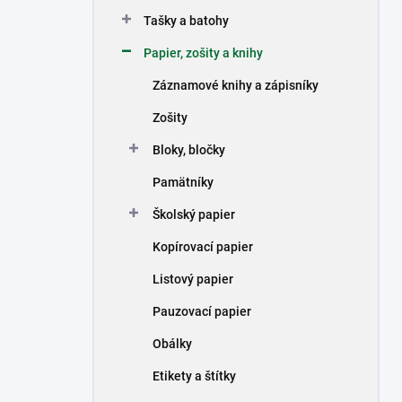
n
Tašky a batohy
e
l
Papier, zošity a knihy
Záznamové knihy a zápisníky
Zošity
Bloky, bločky
Pamätníky
Školský papier
Kopírovací papier
Listový papier
Pauzovací papier
Obálky
Etikety a štítky