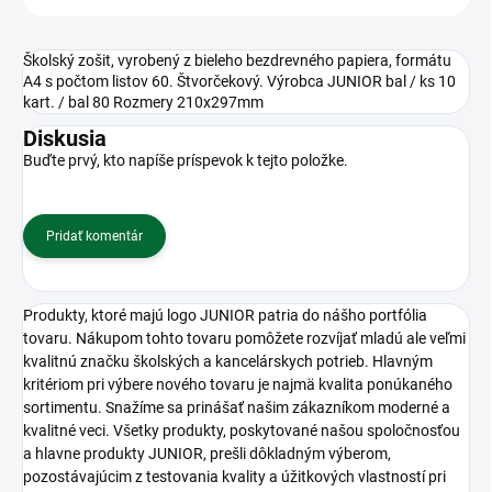
Školský zošit, vyrobený z bieleho bezdrevného papiera, formátu
A4 s počtom listov 60. Štvorčekový. Výrobca JUNIOR bal / ks 10
kart. / bal 80 Rozmery 210x297mm
Diskusia
Buďte prvý, kto napíše príspevok k tejto položke.
Pridať komentár
Produkty, ktoré majú logo JUNIOR patria do nášho portfólia
tovaru. Nákupom tohto tovaru pomôžete rozvíjať mladú ale veľmi
kvalitnú značku školských a kancelárskych potrieb. Hlavným
kritériom pri výbere nového tovaru je najmä kvalita ponúkaného
sortimentu. Snažíme sa prinášať našim zákazníkom moderné a
kvalitné veci. Všetky produkty, poskytované našou spoločnosťou
a hlavne produkty JUNIOR, prešli dôkladným výberom,
pozostávajúcim z testovania kvality a úžitkových vlastností pri