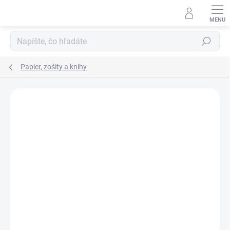
Prejsť
na
obsah
Hľadať
Papier, zošity a knihy
ZNAČKA:
JUNIOR
VIAC ZA MENEJ