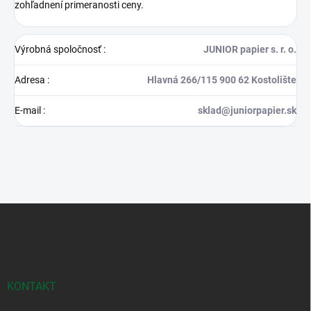
zohľadnení primeranosti ceny.
Výrobná spoločnosť
:
JUNIOR papier s. r. o.
Adresa
:
Hlavná 266/115 900 62 Kostolište
E-mail
:
sklad@juniorpapier.sk
Z
á
p
ä
t
i
KONTAKT
e