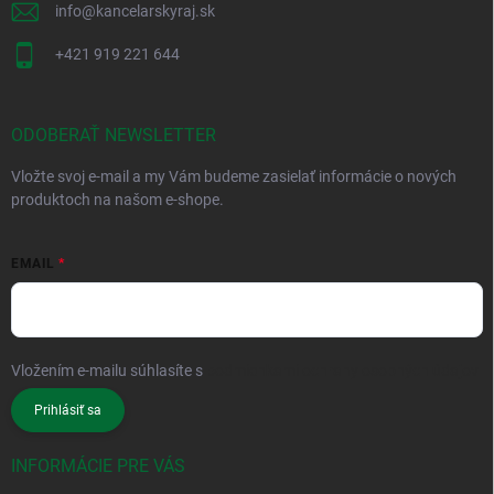
info
@
kancelarskyraj.sk
+421 919 221 644
ODOBERAŤ NEWSLETTER
Vložte svoj e-mail a my Vám budeme zasielať informácie o nových
produktoch na našom e-shope.
EMAIL
Vložením e-mailu súhlasíte s
podmienkami ochrany osobných údajov
Prihlásiť sa
INFORMÁCIE PRE VÁS