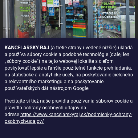
KANCELÁRSKY RAJ
(a tretie strany uvedené nižšie) ukladá
a používa súbory cookie a podobné technológie (ďalej len
AKO SA K NÁM DOSTANETE?
„súbory cookie“) na tejto webovej lokalite s cieľom
poskytovať lepšie a ľahšie použiteľné funkcie prehliadania,
na štatistické a analytické účely, na poskytovanie cieleného
a relevantného marketingu a na poskytovanie
používateľských dát nástrojom Google.
Prečítajte si tiež naše pravidlá používania súborov cookie a
pravidlá ochrany osobných údajov na
adrese
https://www.kancelarskyraj.sk/podmienky-ochrany-
osobnych-udajov/