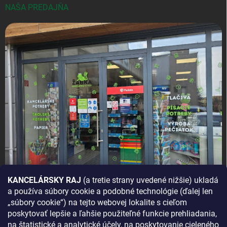
NAŠA PREDAJŇA
KANCELÁRSKY RAJ
(a tretie strany uvedené nižšie) ukladá
a používa súbory cookie a podobné technológie (ďalej len
AKO SA K NÁM DOSTANETE?
„súbory cookie“) na tejto webovej lokalite s cieľom
poskytovať lepšie a ľahšie použiteľné funkcie prehliadania,
na štatistické a analytické účely, na poskytovanie cieleného