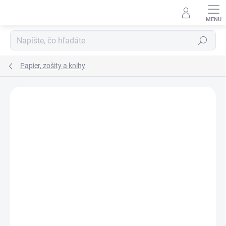
Prejsť
na
obsah
Hľadať
Papier, zošity a knihy
ZNAČKA:
JUNIOR
VIAC ZA MENEJ