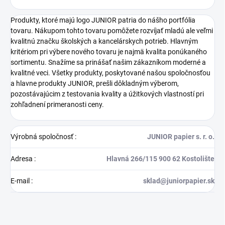
Produkty, ktoré majú logo JUNIOR patria do nášho portfólia
tovaru. Nákupom tohto tovaru pomôžete rozvíjať mladú ale veľmi
kvalitnú značku školských a kancelárskych potrieb. Hlavným
kritériom pri výbere nového tovaru je najmä kvalita ponúkaného
sortimentu. Snažíme sa prinášať našim zákazníkom moderné a
kvalitné veci. Všetky produkty, poskytované našou spoločnosťou
a hlavne produkty JUNIOR, prešli dôkladným výberom,
pozostávajúcim z testovania kvality a úžitkových vlastností pri
zohľadnení primeranosti ceny.
Výrobná spoločnosť
:
JUNIOR papier s. r. o.
Adresa
:
Hlavná 266/115 900 62 Kostolište
E-mail
:
sklad@juniorpapier.sk