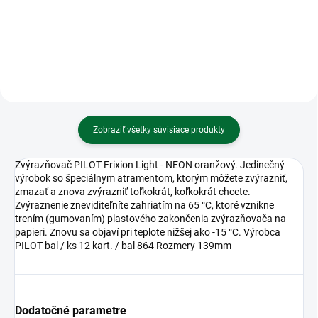
8mm • TRAVEL
etikety, biele
Zobraziť všetky súvisiace produkty
Zvýrazňovač PILOT Frixion Light - NEON oranžový. Jedinečný
výrobok so špeciálnym atramentom, ktorým môžete zvýrazniť,
zmazať a znova zvýrazniť toľkokrát, koľkokrát chcete.
Zvýraznenie zneviditeľníte zahriatím na 65 °C, ktoré vznikne
trením (gumovaním) plastového zakončenia zvýrazňovača na
papieri. Znovu sa objaví pri teplote nižšej ako -15 °C. Výrobca
PILOT bal / ks 12 kart. / bal 864 Rozmery 139mm
Dodatočné parametre