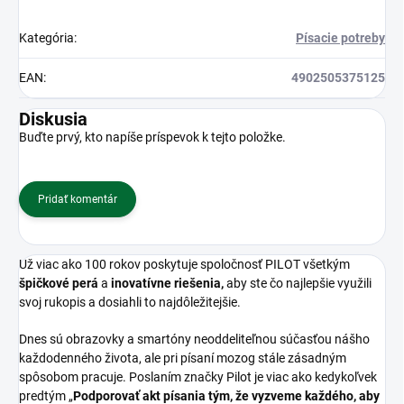
Kategória
:
Písacie potreby
EAN
:
4902505375125
Diskusia
Buďte prvý, kto napíše príspevok k tejto položke.
Pridať komentár
Už viac ako 100 rokov poskytuje spoločnosť PILOT všetkým
špičkové perá
a
inovatívne riešenia,
aby ste čo najlepšie využili
svoj rukopis a dosiahli to najdôležitejšie.
Dnes sú obrazovky a smartóny neoddeliteľnou súčasťou nášho
každodenného života, ale pri písaní mozog stále zásadným
spôsobom pracuje. Poslaním značky Pilot je viac ako kedykoľvek
predtým „
Podporovať akt písania tým, že vyzveme každého, aby