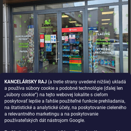
KANCELÁRSKY RAJ
(a tretie strany uvedené nižšie) ukladá
a používa súbory cookie a podobné technológie (ďalej len
AKO SA K NÁM DOSTANETE?
„súbory cookie“) na tejto webovej lokalite s cieľom
poskytovať lepšie a ľahšie použiteľné funkcie prehliadania,
na štatistické a analytické účely, na poskytovanie cieleného
a relevantného marketingu a na poskytovanie
používateľských dát nástrojom Google.