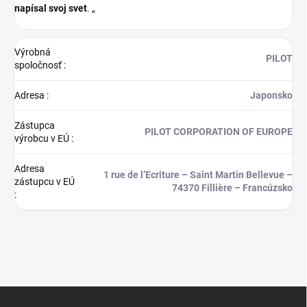
napísal svoj svet
. „
Výrobná
PILOT
spoločnosť
:
Adresa
:
Japonsko
Zástupca
PILOT CORPORATION OF EUROPE
výrobcu v EÚ
:
Adresa
1 rue de l’Ecriture – Saint Martin Bellevue –
zástupcu v EÚ
74370 Fillière – Francúzsko
:
Z