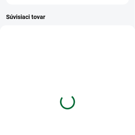
Súvisiaci tovar
VIAC ZA MENEJ
VIAC ZA MENEJ
SKLADOM
SKLADOM
(>5 KS)
(>5 KS)
Zošit 564 - 60 listový -
Etikety Emerson A4
linkovaný 8mm - TRAVEL
210x148 - 2 etikety, biele
€0,60
€0,10
Do košíka
Do košíka
Zošit 564 • 60 listový • linkovaný
Etikety Emerson A4 210x148 - 2