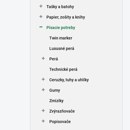
n
Tašky a batohy
e
l
Papier, zošity a knihy
Písacie potreby
Twin marker
Luxusné perá
Perá
Technické perá
Ceruzky, tuhy a uhlíky
Gumy
Zmizíky
Zvýrazňovače
Popisovače