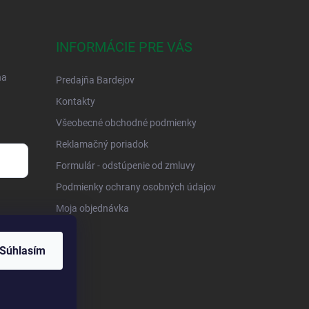
INFORMÁCIE PRE VÁS
na
Predajňa Bardejov
Kontakty
Všeobecné obchodné podmienky
Reklamačný poriadok
Formulár - odstúpenie od zmluvy
Podmienky ochrany osobných údajov
Moja objednávka
Súhlasím