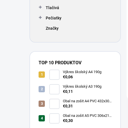
Tlačivá
Pečiatky
Značky
TOP 10 PRODUKTOV
Výkres školský A4 190g
€0,06
Výkres školský A3 190g
€0,11
Obal na zošit A4 PVC 432x304
mm, hrubý/transparentný
€0,31
Obal na zošit A5 PVC 306x217
mm, hrubý/transparentný
€0,30