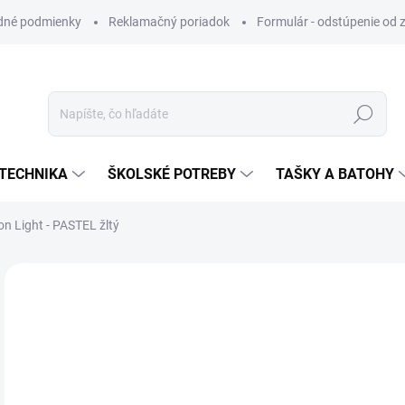
dné podmienky
Reklamačný poriadok
Formulár - odstúpenie od 
Hľadať
TECHNIKA
ŠKOLSKÉ POTREBY
TAŠKY A BATOHY
n Light - PASTEL žltý
ZNAČKA:
PILOT
VIAC ZA MENEJ
€1
Jedn
SK
cena