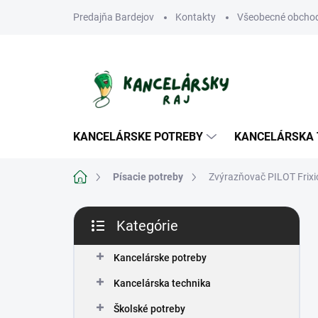
Prejsť
Predajňa Bardejov
Kontakty
Všeobecné obcho
na
obsah
KANCELÁRSKE POTREBY
KANCELÁRSKA 
Domov
Písacie potreby
Zvýrazňovač PILOT Frixio
B
Kategórie
o
Preskočiť
č
kategórie
n
Kancelárske potreby
ý
Kancelárska technika
p
a
Školské potreby