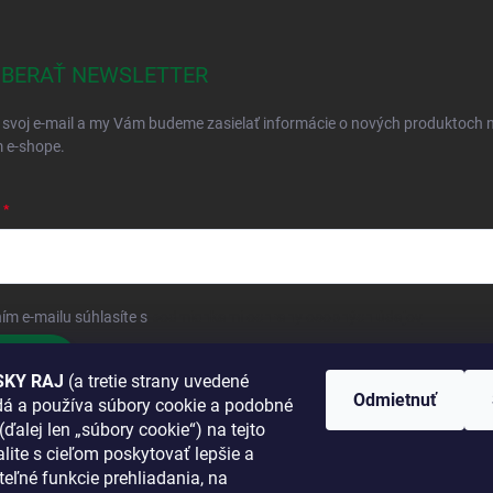
BERAŤ NEWSLETTER
 svoj e-mail a my Vám budeme zasielať informácie o nových produktoch 
 e-shope.
ím e-mailu súhlasíte s
podmienkami ochrany osobných údajov
hlásiť sa
KY RAJ
(a tretie strany uvedené
Odmietnuť
adá a používa súbory cookie a podobné
 SA K NÁM
(ďalej len „súbory cookie“) na tejto
lite s cieľom poskytovať lepšie a
TANETE?
teľné funkcie prehliadania, na