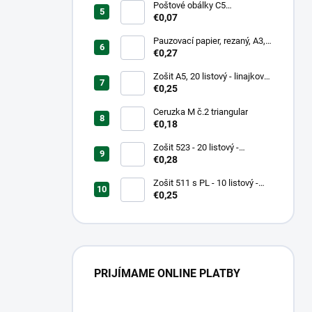
Poštové obálky C5
samolepiace
€0,07
Pauzovací papier, rezaný, A3,
XEROX
€0,27
Zošit A5, 20 listový - linajkový
523
€0,25
Ceruzka M č.2 triangular
€0,18
Zošit 523 - 20 listový -
linkovaný 12 mm - Country
€0,28
Landscape
Zošit 511 s PL - 10 listový -
linkovaný 20 mm s pomocnou
€0,25
linkou
PRIJÍMAME ONLINE PLATBY