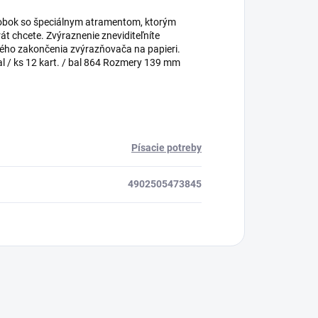
ýrobok so špeciálnym atramentom, ktorým
át chcete. Zvýraznenie zneviditeľníte
vého zakončenia zvýrazňovača na papieri.
bal / ks 12 kart. / bal 864 Rozmery 139 mm
Písacie potreby
4902505473845