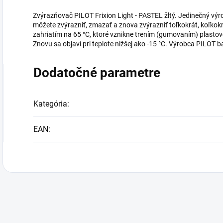
Zvýrazňovač PILOT Frixion Light - PASTEL žltý. Jedinečný v
môžete zvýrazniť, zmazať a znova zvýrazniť toľkokrát, koľkokr
zahriatím na 65 °C, ktoré vznikne trením (gumovaním) plasto
Znovu sa objaví pri teplote nižšej ako -15 °C. Výrobca PILOT 
Dodatočné parametre
Kategória
:
EAN
: