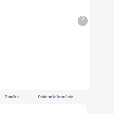
tikety
Záznamová
merson A4,
kniha A4 MFP
10x297 - 1
100l/linka
Ďalší
tiketa, biele
ZL4104
produkt
€0,10
€3,57
Do košíka
Do košíka
tikety VICTORIA
Záznamová kniha
4/100 ks,
A4 MFP 100l/linka
10x297 - 1 etiketa,
ZL4104
iele
Značka
Ostatné informácie