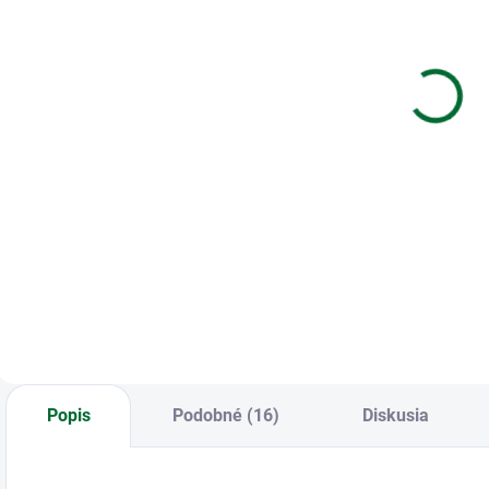
Farebná kocka
Náplň - biela
E
v akrylovej
kocka
E
nádobe
85x85x80
2
85x85x80
e
€4,26
€1,96
Do košíka
Do košíka
Farebná kocka v
Náplň - biela kocka
E
akrylovej nádobe
85x85x80
A
85x85x80
2
b
Popis
Podobné (16)
Diskusia