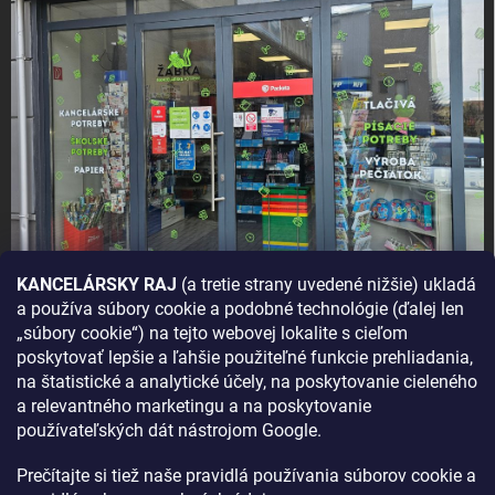
KANCELÁRSKY RAJ
(a tretie strany uvedené nižšie) ukladá
a používa súbory cookie a podobné technológie (ďalej len
AKO SA K NÁM DOSTANETE?
„súbory cookie“) na tejto webovej lokalite s cieľom
poskytovať lepšie a ľahšie použiteľné funkcie prehliadania,
na štatistické a analytické účely, na poskytovanie cieleného
a relevantného marketingu a na poskytovanie
používateľských dát nástrojom Google.
Prečítajte si tiež naše pravidlá používania súborov cookie a