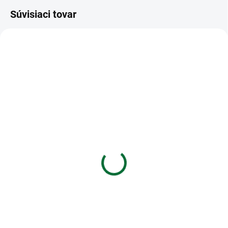
Súvisiaci tovar
VIAC ZA MENEJ
VIAC ZA MENEJ
SKLADOM
SKLADOM
(>5 KS)
(1 KS)
Hrebene plastové 32 mm
Kalkulačka MILAN M228
čierne
vedecká 10+2 miestna,
Acid series, žltá
€0,10
€13,28
Do košíka
Do košíka
Hrebene plastové pre 246–280
listov/80 g papiera
Kalkulačka MILAN M228 vedecká
10+2 miestna, Acid series, žltá