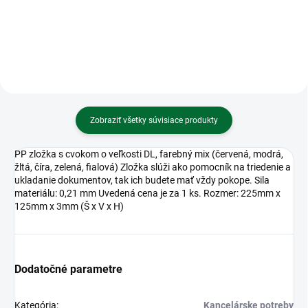
Zobraziť všetky súvisiace produkty
PP zložka s cvokom o veľkosti DL, farebný mix (červená, modrá,
žltá, číra, zelená, fialová) Zložka slúži ako pomocník na triedenie a
ukladanie dokumentov, tak ich budete mať vždy pokope. Sila
materiálu: 0,21 mm Uvedená cena je za 1 ks. Rozmer: 225mm x
125mm x 3mm (Š x V x H)
Dodatočné parametre
Kategória
:
Kancelárske potreby