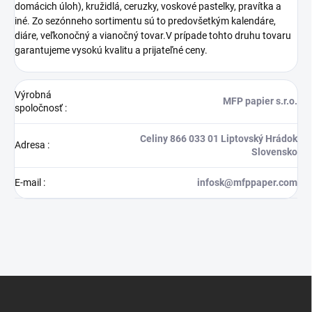
domácich úloh), kružidlá, ceruzky, voskové pastelky, pravítka a
iné. Zo sezónneho sortimentu sú to predovšetkým kalendáre,
diáre, veľkonočný a vianočný tovar.V prípade tohto druhu tovaru
garantujeme vysokú kvalitu a prijateľné ceny.
Výrobná
MFP papier s.r.o.
spoločnosť
:
Celiny 866 033 01 Liptovský Hrádok
Adresa
:
Slovensko
E-mail
:
infosk@mfppaper.com
Z
á