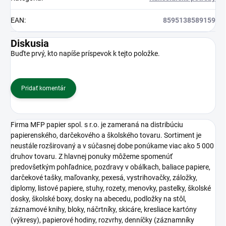
EAN
:
8595138589159
Diskusia
Buďte prvý, kto napíše príspevok k tejto položke.
Pridať komentár
Firma MFP papier spol. s r.o. je zameraná na distribúciu
papierenského, darčekového a školského tovaru. Sortiment je
neustále rozširovaný a v súčasnej dobe ponúkame viac ako 5 000
druhov tovaru. Z hlavnej ponuky môžeme spomenúť
predovšetkým pohľadnice, pozdravy v obálkach, baliace papiere,
darčekové tašky, maľovanky, pexesá, vystrihovačky, záložky,
diplomy, listové papiere, stuhy, rozety, menovky, pastelky, školské
dosky, školské boxy, dosky na abecedu, podložky na stôl,
záznamové knihy, bloky, náčrtníky, skicáre, kresliace kartóny
(výkresy), papierové hodiny, rozvrhy, denníčky (záznamníky