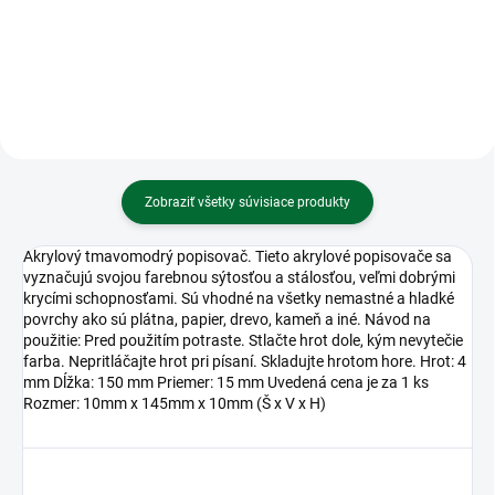
Estrada
Zošit 524 • A5 • 20 listový •
linkovaný 8 mm • City Landscape
Zobraziť všetky súvisiace produkty
Akrylový tmavomodrý popisovač. Tieto akrylové popisovače sa
vyznačujú svojou farebnou sýtosťou a stálosťou, veľmi dobrými
krycími schopnosťami. Sú vhodné na všetky nemastné a hladké
povrchy ako sú plátna, papier, drevo, kameň a iné. Návod na
použitie: Pred použitím potraste. Stlačte hrot dole, kým nevytečie
farba. Nepritláčajte hrot pri písaní. Skladujte hrotom hore. Hrot: 4
mm Dĺžka: 150 mm Priemer: 15 mm Uvedená cena je za 1 ks
Rozmer: 10mm x 145mm x 10mm (Š x V x H)