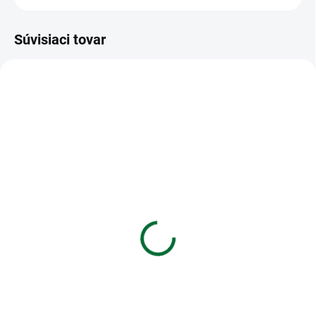
Súvisiaci tovar
VIAC ZA MENEJ
VIAC ZA MENEJ
SKLADOM
SKLADOM
(4 KS)
(>5 KS)
Zápisník kombinovaný
Zošit 524 - A5 - 20
Catalina Estrada
listový - linkovaný 8 mm
- City Landscape
€5,52
€0,28
Do košíka
Do košíka
Zápisník kombinovaný Catalina