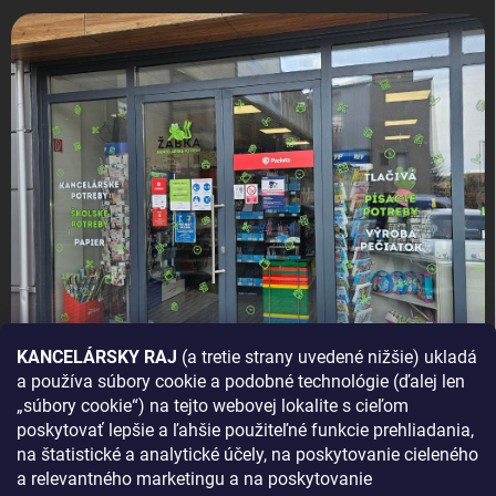
KANCELÁRSKY RAJ
(a tretie strany uvedené nižšie) ukladá
a používa súbory cookie a podobné technológie (ďalej len
AKO SA K NÁM DOSTANETE?
„súbory cookie“) na tejto webovej lokalite s cieľom
poskytovať lepšie a ľahšie použiteľné funkcie prehliadania,
na štatistické a analytické účely, na poskytovanie cieleného
a relevantného marketingu a na poskytovanie