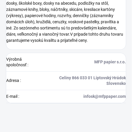
dosky, školské boxy, dosky na abecedu, podložky na stôl,
záznamové knihy, bloky, náčrtníky, skicáre, kresliace kartóny
(výkresy), papierové hodiny, rozvrhy, denníčky (záznamníky
domácich úloh), kružidlá, ceruzky, voskové pastelky, pravítka a
iné. Zo sezónneho sortimentu sú to predovšetkým kalendáre,
diáre, veľkonočný a vianočný tovar.V prípade tohto druhu tovaru
garantujeme vysokú kvalitu a prijateľné ceny.
Výrobná
MFP papier s.r.o.
spoločnosť
:
Celiny 866 033 01 Liptovský Hrádok
Adresa
:
Slovensko
E-mail
:
infosk@mfppaper.com