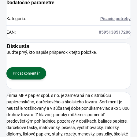
Dodatočné parametre
Kategória
:
Písacie potreby
EAN
:
8595138517206
Diskusia
Buďte prvý, kto napíše príspevok k tejto položke.
Pridať komentár
Firma MFP papier spol. s r.o. je zameraná na distribúciu
papierenského, darčekového a školského tovaru. Sortiment je
neustále rozširovaný a v súčasnej dobe ponúkame viac ako 5 000
druhov tovaru. Z hlavnej ponuky môžeme spomenúť
predovšetkým pohľadnice, pozdravy v obálkach, baliace papiere,
darčekové tašky, maľovanky, pexesá, vystrihovačky, záložky,
diplomy, listové papiere, stuhy, rozety, menovky, pastelky, školské