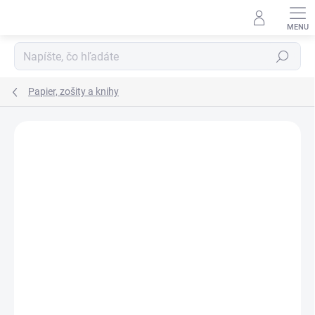
Prejsť
na
obsah
Hľadať
Papier, zošity a knihy
ZNAČKA:
NOTES
VIAC ZA MENEJ