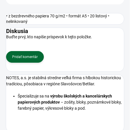
• z bezdrevného papiera 70 g/m2 • formát A5 • 20 listový •
nelinkovaný
Diskusia
Buďte prvý, kto napíše príspevok k tejto položke.
Pridať komentár
NOTES, a.s. je stabilná stredne veľká firma s hlbokou historickou
tradíciou, pôsobiaca v regióne Slavošovce/Betliar.
Špecializuje sa na
výrobu školských a kancelárskych
papierových produktov
– zošity, bloky, poznámkové bloky,
farebný papier, výkresové bloky a pod.