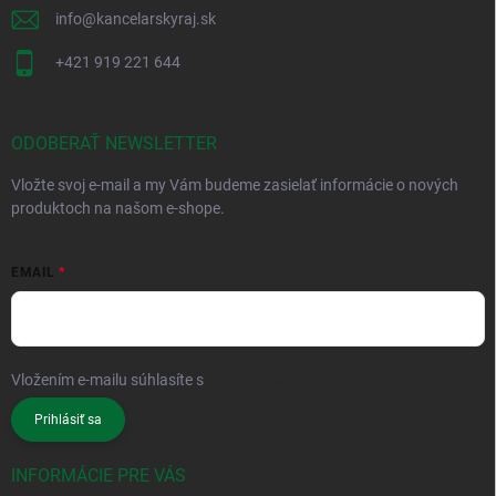
info
@
kancelarskyraj.sk
+421 919 221 644
ODOBERAŤ NEWSLETTER
Vložte svoj e-mail a my Vám budeme zasielať informácie o nových
produktoch na našom e-shope.
EMAIL
Vložením e-mailu súhlasíte s
podmienkami ochrany osobných údajov
Prihlásiť sa
INFORMÁCIE PRE VÁS