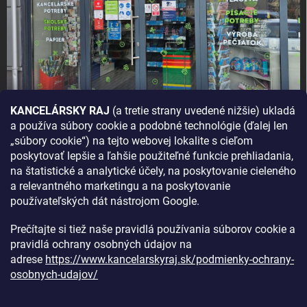
KANCELÁRSKY RAJ
(a tretie strany uvedené nižšie) ukladá
a používa súbory cookie a podobné technológie (ďalej len
AKO SA K NÁM DOSTANETE?
„súbory cookie“) na tejto webovej lokalite s cieľom
poskytovať lepšie a ľahšie použiteľné funkcie prehliadania,
na štatistické a analytické účely, na poskytovanie cieleného
a relevantného marketingu a na poskytovanie
používateľských dát nástrojom Google.
Prečítajte si tiež naše pravidlá používania súborov cookie a
pravidlá ochrany osobných údajov na
adrese
https://www.kancelarskyraj.sk/podmienky-ochrany-
osobnych-udajov/