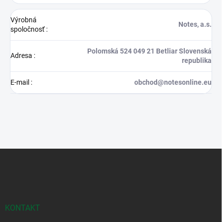
Výrobná
Notes, a.s.
spoločnosť
:
Polomská 524 049 21 Betliar Slovenská
Adresa
:
republika
E-mail
:
obchod@notesonline.eu
Z
á
p
ä
t
i
KONTAKT
e