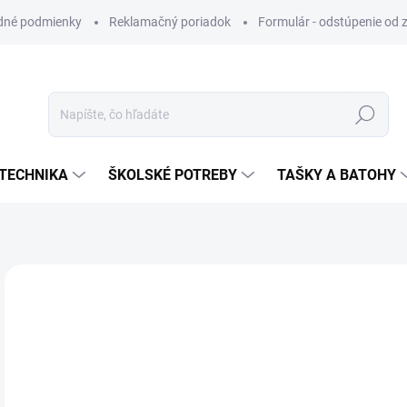
dné podmienky
Reklamačný poriadok
Formulár - odstúpenie od 
Hľadať
TECHNIKA
ŠKOLSKÉ POTREBY
TAŠKY A BATOHY
ZNAČKA:
AREON
VIAC ZA MENEJ
€1
Jedn
SK
cena