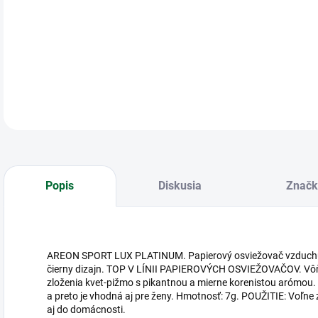
Are
DETA
Popis
Diskusia
Značk
AREON SPORT LUX PLATINUM. Papierový osviežovač vzduchu v 
čierny dizajn. TOP V LÍNII PAPIEROVÝCH OSVIEŽOVAČOV. Vôňa
zloženia kvet-pižmo s pikantnou a mierne korenistou arómou. 
a preto je vhodná aj pre ženy. Hmotnosť: 7g. POUŽITIE: Voľne
aj do domácnosti.