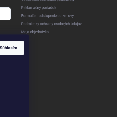
Reklamačný poriadok
Formulár - odstúpenie od zmluvy
Podmienky ochrany osobných údajov
Moja objednávka
Súhlasím