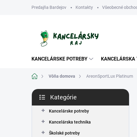
Prejsť
Predajňa Bardejov
Kontakty
Všeobecné obcho
na
obsah
KANCELÁRSKE POTREBY
KANCELÁRSKA 
Domov
Vôňa domova
AreonSportLux Platinum
B
Kategórie
o
Preskočiť
č
kategórie
n
Kancelárske potreby
ý
Kancelárska technika
p
a
Školské potreby