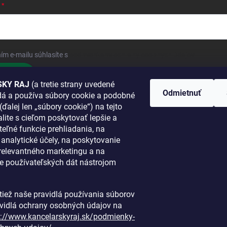
ím e-mailu súhlasíte s
podmienkami ochrany osobných údajov
hlásiť sa
KY RAJ
(a tretie strany uvedené
Odmietnuť
adá a používa súbory cookie a podobné
 SA K NÁM
(ďalej len „súbory cookie“) na tejto
lite s cieľom poskytovať lepšie a
TANETE?
teľné funkcie prehliadania, na
a analytické účely, na poskytovanie
 relevantného marketingu a na
e používateľských dát nástrojom
i tiež naše pravidlá používania súborov
avidlá ochrany osobných údajov na
s://www.kancelarskyraj.sk/podmienky-