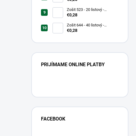
Zošit 523 - 20 listový -
linkovaný 12 mm - Country
€0,28
Landscape
Zošit 644 - 40 listový -
linkovaný 8 mm - Teenage Mix
€0,28
dizajnov
PRIJÍMAME ONLINE PLATBY
FACEBOOK