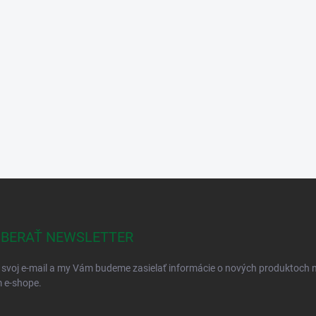
BERAŤ NEWSLETTER
 svoj e-mail a my Vám budeme zasielať informácie o nových produktoch 
 e-shope.