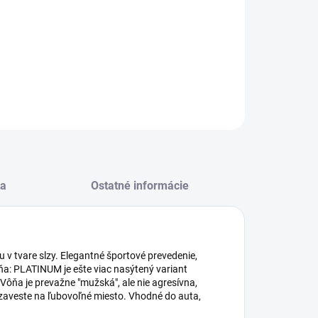
−
+
Pridať do košíka
onSportLux Platinum
ILNÉ INFORMÁCIE
OPÝTAŤ SA
STRÁŽIŤ
a
Ostatné informácie
tvare slzy. Elegantné športové prevedenie,
: PLATINUM je ešte viac nasýtený variant
Vôňa je prevažne "mužská", ale nie agresívna,
 zaveste na ľubovoľné miesto. Vhodné do auta,