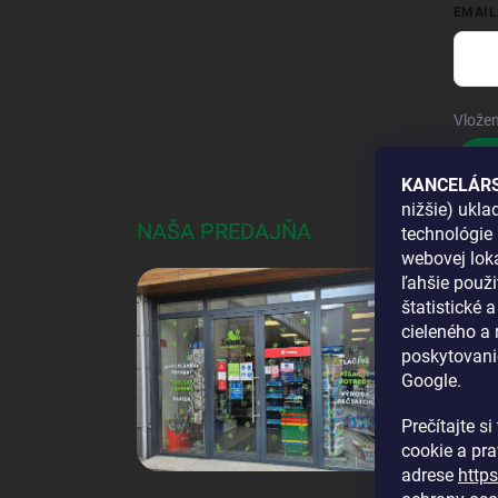
EMAIL
Vložen
Pri
KANCELÁRS
nižšie) ukl
NAŠA PREDAJŇA
AKO
technológie 
webovej loka
DOS
ľahšie použi
štatistické 
cieleného a
poskytovani
Google.
Prečítajte s
cookie a pr
adrese
http