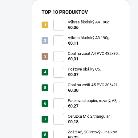
TOP 10 PRODUKTOV
Výkres školský A4 190g
€0,06
Výkres školský A3 190g
€0,11
Obal na zošit A4 PVC 432x304
mm, hrubý/transparentný
€0,31
Poštové obálky C5
samolepiace
€0,07
Obal na zošit A5 PVC 306x217
mm, hrubý/transparentný
€0,30
Pauzovací papier, rezaný, A3,
XEROX
€0,27
Ceruzka M č.2 triangular
€0,18
Zošit A5, 20 listový - linajkový
523
€0,25