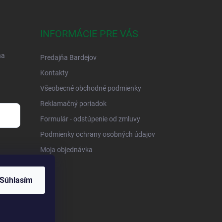
INFORMÁCIE PRE VÁS
na
Predajňa Bardejov
Kontakty
Všeobecné obchodné podmienky
Reklamačný poriadok
Formulár - odstúpenie od zmluvy
Podmienky ochrany osobných údajov
Moja objednávka
Súhlasím