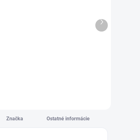
repový papier
Zošit A5 TYP
olka
544 GOAL
50x200cm
TIME
Ďalší
ialový
produkt
€0,54
€0,75
Do košíka
Do košíka
repový papier
Zošit A5 TYP 544
olka 50x200cm
GOAL TIME
ialový
Značka
Ostatné informácie