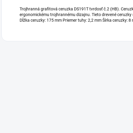
Trojhranná grafitová ceruzka DS191T tvrdosť č.2 (HB). Ceruz
ergonomickému trojhrannému dizajnu. Tieto drevené ceruzky sú 
Dĺžka ceruzky: 175 mm Priemer tuhy: 2,2 mm Šírka ceruzky: 