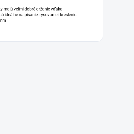
ky majú veľmi dobré držanie vďaka
ideálne na písanie, rysovanie i kreslenie.
8 mm