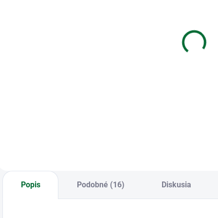
1407-0004
Zošit 444 - 40
K
Zápisník
listový -
r
12,7x17,8 cm
linkovaný 8
mm - MIX
f
€4,10
€0,85
dizajnov
Do košíka
Do košíka
1407-0004
Zošit 444 • 40
K
Zápisník 12,7x17,8
listový • linkovaný 8
r
cm
mm • MIX dizajnov
f
Popis
Podobné (16)
Diskusia