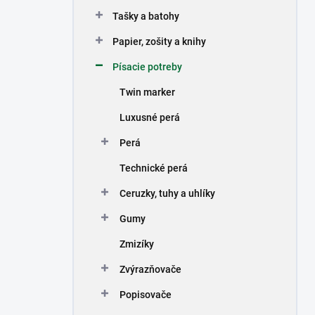
n
Tašky a batohy
e
l
Papier, zošity a knihy
Písacie potreby
Twin marker
Luxusné perá
Perá
Technické perá
Ceruzky, tuhy a uhlíky
Gumy
Zmizíky
Zvýrazňovače
Popisovače