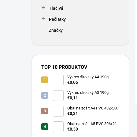
Tlačivá
Pečiatky
Značky
TOP 10 PRODUKTOV
Výkres školský A4 190g
€0,06
Výkres školský A3 190g
€0,11
Obal na zošit A4 PVC 432x304
mm, hrubý/transparentný
€0,31
Obal na zošit A5 PVC 306x217
mm, hrubý/transparentný
€0,30