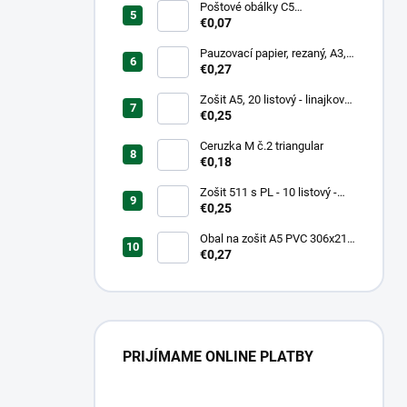
Poštové obálky C5
samolepiace
€0,07
Pauzovací papier, rezaný, A3,
XEROX
€0,27
Zošit A5, 20 listový - linajkový
523
€0,25
Ceruzka M č.2 triangular
€0,18
Zošit 511 s PL - 10 listový -
linkovaný 20 mm s pomocnou
€0,25
linkou
Obal na zošit A5 PVC 306x217
mm Neon Color -
€0,27
transparentný/ružov
PRIJÍMAME ONLINE PLATBY