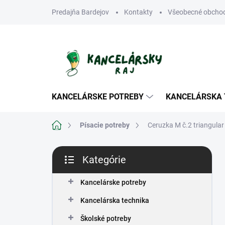
Prejsť
Predajňa Bardejov
Kontakty
Všeobecné obcho
na
obsah
KANCELÁRSKE POTREBY
KANCELÁRSKA 
Domov
Písacie potreby
Ceruzka M č.2 triangular
B
Kategórie
o
Preskočiť
č
kategórie
n
Kancelárske potreby
ý
Kancelárska technika
p
a
Školské potreby