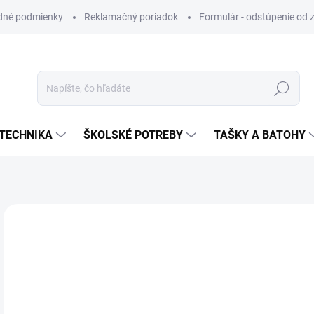
dné podmienky
Reklamačný poriadok
Formulár - odstúpenie od 
Hľadať
TECHNIKA
ŠKOLSKÉ POTREBY
TAŠKY A BATOHY
ZNAČKA:
MFP PAPIER
VIAC ZA MENEJ
€0
Jedn
SK
cena