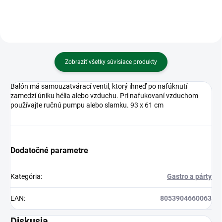
Zobraziť všetky súvisiace produkty
Balón má samouzatvárací ventil, ktorý ihneď po nafúknutí
zamedzí úniku hélia alebo vzduchu. Pri nafukovaní vzduchom
používajte ručnú pumpu alebo slamku. 93 x 61 cm
Dodatočné parametre
Kategória
:
Gastro a párty
EAN
:
8053904660063
Diskusia