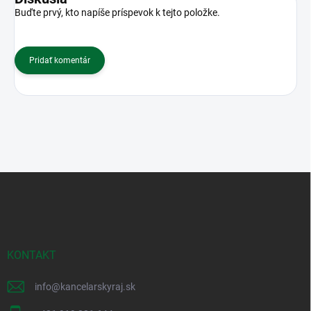
Buďte prvý, kto napíše príspevok k tejto položke.
Pridať komentár
Z
á
p
ä
t
i
KONTAKT
e
info
@
kancelarskyraj.sk