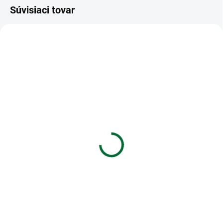
Súvisiaci tovar
VIAC ZA MENEJ
VIAC ZA MENEJ
SKLADOM
SKLADOM
(5 KS)
(>5 KS)
Blahoželanie ku krstu
Darčeková papierová
taška (23 x 32 cm)
€1,55
€2,19
Do košíka
Do košíka
Blahoželanie ku krstu
Darčeková papierová taška (23 x
32 cm)