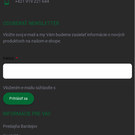
+421 919 221 644
ODOBERAŤ NEWSLETTER
Vložte svoj e-mail a my Vám budeme zasielať informácie o nových
produktoch na našom e-shope.
EMAIL
Vložením e-mailu súhlasíte s
podmienkami ochrany osobných údajov
Prihlásiť sa
INFORMÁCIE PRE VÁS
Predajňa Bardejov