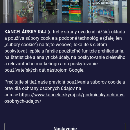
KANCELÁRSKY RAJ
(a tretie strany uvedené nižšie) ukladá
a používa súbory cookie a podobné technológie (ďalej len
AKO SA K NÁM DOSTANETE?
„súbory cookie“) na tejto webovej lokalite s cieľom
poskytovať lepšie a ľahšie použiteľné funkcie prehliadania,
na štatistické a analytické účely, na poskytovanie cieleného
a relevantného marketingu a na poskytovanie
používateľských dát nástrojom Google.
Prečítajte si tiež naše pravidlá používania súborov cookie a
pravidlá ochrany osobných údajov na
adrese
https://www.kancelarskyraj.sk/podmienky-ochrany-
osobnych-udajov/
Nastavenie