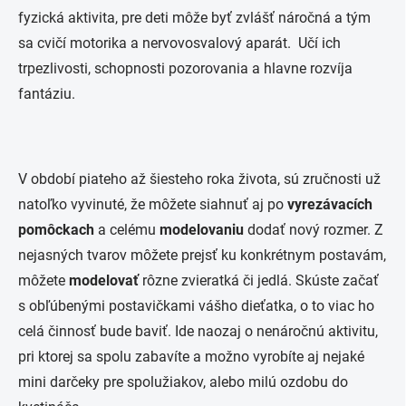
fyzická aktivita, pre deti môže byť zvlášť náročná a tým
sa cvičí motorika a nervovosvalový aparát. Učí ich
trpezlivosti, schopnosti pozorovania a hlavne rozvíja
fantáziu.
V období piateho až šiesteho roka života, sú zručnosti už
natoľko vyvinuté, že môžete siahnuť aj po
vyrezávacích
pomôckach
a celému
modelovaniu
dodať nový rozmer. Z
nejasných tvarov môžete prejsť ku konkrétnym postavám,
môžete
modelovať
rôzne zvieratká či jedlá. Skúste začať
s obľúbenými postavičkami vášho dieťatka, o to viac ho
celá činnosť bude baviť. Ide naozaj o nenáročnú aktivitu,
pri ktorej sa spolu zabavíte a možno vyrobíte aj nejaké
mini darčeky pre spolužiakov, alebo milú ozdobu do