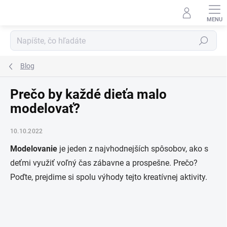
Prejsť
na
obsah
Hľadať
Blog
Prečo by každé dieťa malo
modelovať?
10.10.2022
Modelovanie
je jeden z najvhodnejších spôsobov, ako s
deťmi využiť voľný čas zábavne a prospešne. Prečo?
Poďte, prejdime si spolu výhody tejto kreatívnej aktivity.