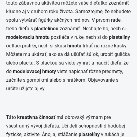
touto zábavnou aktivitou môžete vaše dieťatko zoznámiť
kľudne aj v druhom roku života. Samozrejme, že nebudete
spolu vytvárať figúrky akčných hrdinov. V prvom rade,
treba dieťa s
plastelínou
zoznámiť. Nechajte ho, nech si
modelovaciu hmotu
postláča v ruke, nech si do
plastelíny
odtlačí prstíky, nech si skúsi
hmotu
trhať na rôzne kúsky.
Môžete mu ukázať, ako sa dá ušúľať šúľok, urobiť gulička
alebo placka. S plackou sa viete vyhrať a naučiť dieťa, že
do
modelovacej hmoty
viete napichať rôzne predmety,
začnite s gombíkmi alebo s hráškom. Objavovanie si
určite užijete aj vy.
Táto
kreatívna činnosť
má obrovský význam pre
všestranný vývoj dieťaťa. Učí deti schopnosti dlhodobej
fyzickej aktivite. Áno, aj stláčanie
plastelíny
v rukách je