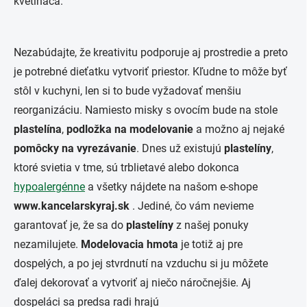
kvetináča.
Nezabúdajte, že kreativitu podporuje aj prostredie a preto
je potrebné dieťatku vytvoriť priestor. Kľudne to môže byť
stôl v kuchyni, len si to bude vyžadovať menšiu
reorganizáciu. Namiesto misky s ovocím bude na stole
plastelína
,
podložka na modelovanie
a možno aj nejaké
pomôcky na vyrezávanie
. Dnes už existujú
plastelíny
,
ktoré svietia v tme, sú trblietavé alebo dokonca
hypoalergénne
a všetky nájdete na našom e-shope
www.kancelarskyraj.sk
. Jediné, čo vám nevieme
garantovať je, že sa do
plastelíny
z našej ponuky
nezamilujete.
Modelovacia hmota
je totiž aj pre
dospelých, a po jej stvrdnutí na vzduchu si ju môžete
ďalej dekorovať a vytvoriť aj niečo náročnejšie. Aj
dospeláci sa predsa radi hrajú