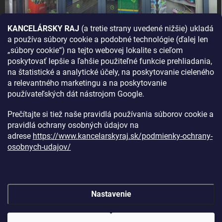
KANCELÁRSKY RAJ
(a tretie strany uvedené nižšie) ukladá
a používa súbory cookie a podobné technológie (ďalej len
AKO SA K NÁM DOSTANETE?
„súbory cookie“) na tejto webovej lokalite s cieľom
poskytovať lepšie a ľahšie použiteľné funkcie prehliadania,
na štatistické a analytické účely, na poskytovanie cieleného
a relevantného marketingu a na poskytovanie
používateľských dát nástrojom Google.
Prečítajte si tiež naše pravidlá používania súborov cookie a
pravidlá ochrany osobných údajov na
adrese
https://www.kancelarskyraj.sk/podmienky-ochrany-
osobnych-udajov/
Nastavenie
Copyright 2026
Kancelársky raj
. Všetky práva vyhradené.
Upraviť