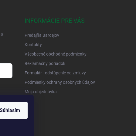
INFORMÁCIE PRE VÁS
na
Predajňa Bardejov
Kontakty
Všeobecné obchodné podmienky
Reklamačný poriadok
Formulár - odstúpenie od zmluvy
Podmienky ochrany osobných údajov
Moja objednávka
Súhlasím