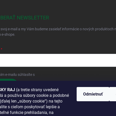
BERAŤ NEWSLETTER
 svoj e-mail a my Vám budeme zasielať informácie o nových produktoch 
 e-shope.
ím e-mailu súhlasíte s
podmienkami ochrany osobných údajov
hlásiť sa
KY RAJ
(a tretie strany uvedené
Odmietnuť
adá a používa súbory cookie a podobné
 SA K NÁM
(ďalej len „súbory cookie“) na tejto
lite s cieľom poskytovať lepšie a
TANETE?
teľné funkcie prehliadania, na