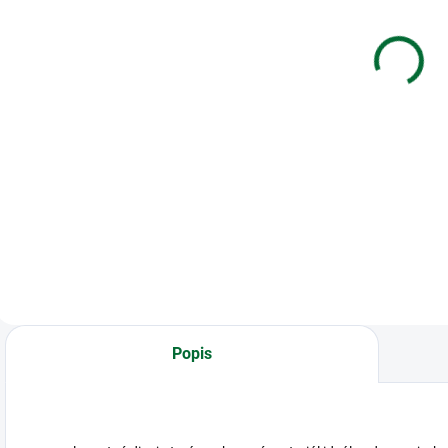
hrebene 6
vedecká 420
červené
funkcií Sharp
ELW531TLBBK
€0,05
€27,27
Do košíka
Do košíka
Plastové hrebene 6
Vedecká kalkulačka
K
červené
Popis