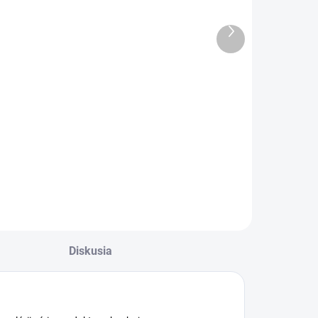
vedecká
plastové 19
REBELL RE-
mm modré
Ďalší
SC2030 BX
produkt
€9,04
€0,10
Do košíka
Do košíka
alkulačka
Hrebene plastové
pre 121–150
listov/80 g papiera
Diskusia