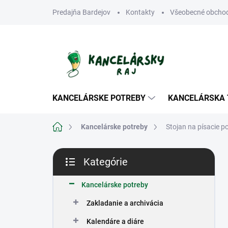
Prejsť
Predajňa Bardejov
Kontakty
Všeobecné obcho
na
obsah
KANCELÁRSKE POTREBY
KANCELÁRSKA 
Domov
Kancelárske potreby
Stojan na písacie p
B
Kategórie
o
Preskočiť
č
kategórie
n
Kancelárske potreby
ý
Zakladanie a archivácia
p
a
Kalendáre a diáre