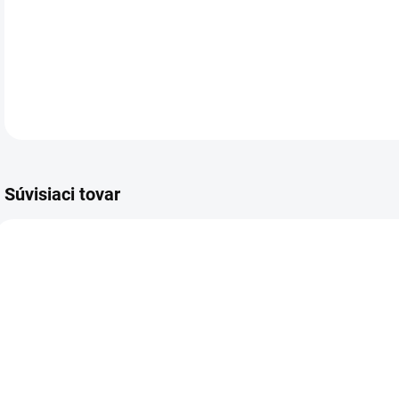
Stoj
DETA
Súvisiaci tovar
VIAC ZA MENEJ
VIAC ZA MENEJ
VIA
718.00
615.00
SKLADOM
SKLADOM
(>5 KS)
(1 KS)
Plastové
Kalkulačka
K