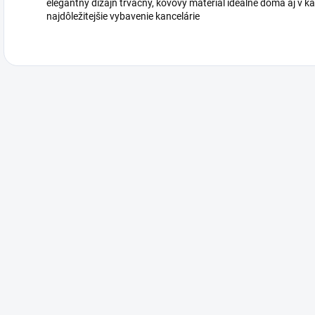
elegantný dizajn trvácny, kovový materiál ideálne doma aj v k
najdôležitejšie vybavenie kancelárie