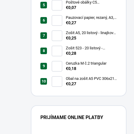
Poštové obálky C5
samolepiace
€0,07
Pauzovací papier, rezaný, A3,
XEROX
€0,27
Zošit A5, 20 listový - linajkový
523
€0,25
Zošit 523 - 20 listový -
linkovaný 12 mm - Country
€0,28
Landscape
Ceruzka M č.2 triangular
€0,18
Obal na zošit A5 PVC 306x217
mm Neon Color -
€0,27
transparentný/ružov
PRIJÍMAME ONLINE PLATBY