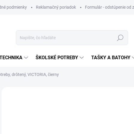
dné podmienky
Reklamačný poriadok
Formulár - odstúpenie od 
Hľadať
TECHNIKA
ŠKOLSKÉ POTREBY
TAŠKY A BATOHY
otreby, drôtený, VICTORIA, čierny
VIAC ZA MENEJ
€2
Jedn
SK
cena
MÔŽ
DO: