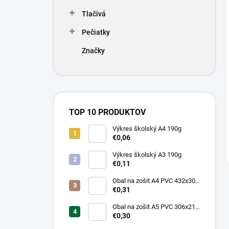
Tlačivá
Pečiatky
Značky
TOP 10 PRODUKTOV
Výkres školský A4 190g
€0,06
Výkres školský A3 190g
€0,11
Obal na zošit A4 PVC 432x304
mm, hrubý/transparentný
€0,31
Obal na zošit A5 PVC 306x217
mm, hrubý/transparentný
€0,30