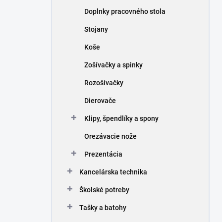
n
Doplnky pracovného stola
e
l
Stojany
Koše
Zošívačky a spinky
Rozošívačky
Dierovače
Klipy, špendlíky a spony
Orezávacie nože
Prezentácia
Kancelárska technika
Školské potreby
Tašky a batohy