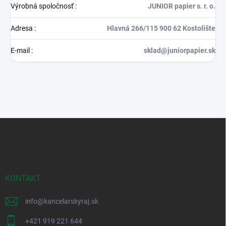
Výrobná spoločnosť
:
JUNIOR papier s. r. o.
Adresa
:
Hlavná 266/115 900 62 Kostolište
E-mail
:
sklad@juniorpapier.sk
Z
á
p
ä
t
i
KONTAKT
e
info
@
kancelarskyraj.sk
+421 919 221 644