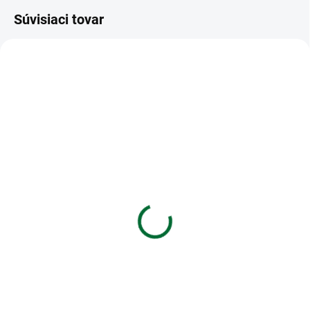
Súvisiaci tovar
VIAC ZA MENEJ
VIAC ZA MENEJ
SKLADOM
SKLADOM
(1 KS)
(>5 KS)
Kalkulačka MILAN
Hrebene plastové 19 mm
vedecká 159110 Green,
modré
240 funkcií
€0,10
€21,03
Do košíka
Do košíka
Hrebene plastové pre 121–150
listov/80 g papiera
Vedecká kalkulačka MILAN s 2-
riadkovým displejom