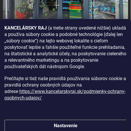
KANCELÁRSKY RAJ
(a tretie strany uvedené nižšie) ukladá
a používa súbory cookie a podobné technológie (ďalej len
AKO SA K NÁM DOSTANETE?
„súbory cookie“) na tejto webovej lokalite s cieľom
poskytovať lepšie a ľahšie použiteľné funkcie prehliadania,
na štatistické a analytické účely, na poskytovanie cieleného
a relevantného marketingu a na poskytovanie
používateľských dát nástrojom Google.
Prečítajte si tiež naše pravidlá používania súborov cookie a
pravidlá ochrany osobných údajov na
adrese
https://www.kancelarskyraj.sk/podmienky-ochrany-
osobnych-udajov/
Nastavenie