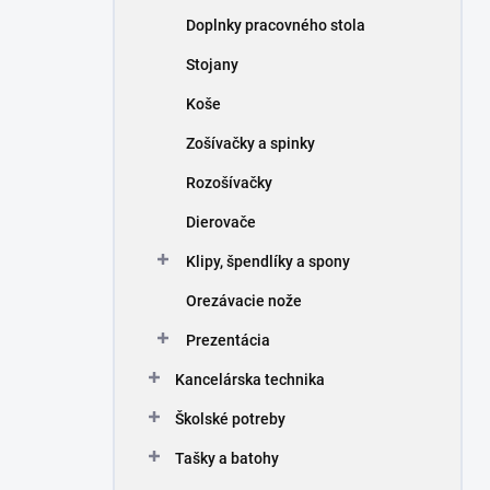
n
Doplnky pracovného stola
e
l
Stojany
Koše
Zošívačky a spinky
Rozošívačky
Dierovače
Klipy, špendlíky a spony
Orezávacie nože
Prezentácia
Kancelárska technika
Školské potreby
Tašky a batohy