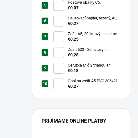
Poštové obálky C5
samolepiace
€0,07
Pauzovací papier, rezaný, A3,
XEROX
€0,27
Zošit A5, 20 listový - linajkový
523
€0,25
Zošit 523 - 20 listový -
linkovaný 12 mm - Country
€0,28
Landscape
Ceruzka M č.2 triangular
€0,18
Obal na zošit A5 PVC 306x217
mm Neon Color -
€0,27
transparentný/ružov
PRIJÍMAME ONLINE PLATBY