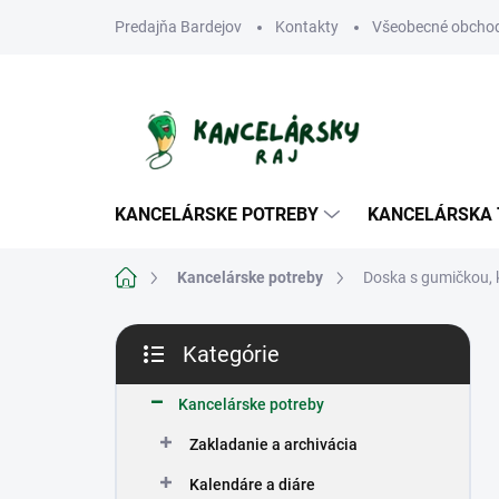
Prejsť
Predajňa Bardejov
Kontakty
Všeobecné obcho
na
obsah
KANCELÁRSKE POTREBY
KANCELÁRSKA 
Domov
Kancelárske potreby
Doska s gumičkou, 
B
Kategórie
o
Preskočiť
č
kategórie
n
Kancelárske potreby
ý
Zakladanie a archivácia
p
a
Kalendáre a diáre