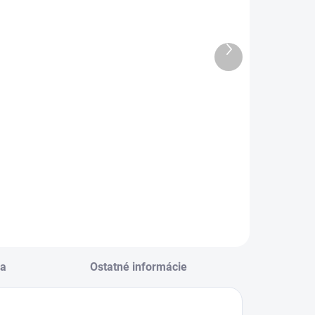
alkulačka
CR2025
vedecká
Energizer
SHARP SH-
lithium
Ďalší
EL520TGGY
gombikova 3V
produkt
€30,17
€1,33
(1ks)
Do košíka
Do košíka
alkulačka vedecká
CR2025 Energizer
HARP SH-
lithium gombikova
L520TGGY
3V (1ks)
a
Ostatné informácie