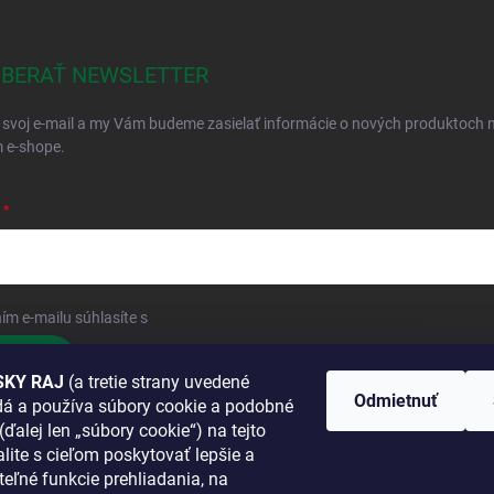
BERAŤ NEWSLETTER
 svoj e-mail a my Vám budeme zasielať informácie o nových produktoch 
 e-shope.
ím e-mailu súhlasíte s
podmienkami ochrany osobných údajov
hlásiť sa
KY RAJ
(a tretie strany uvedené
Odmietnuť
adá a používa súbory cookie a podobné
 SA K NÁM
(ďalej len „súbory cookie“) na tejto
lite s cieľom poskytovať lepšie a
TANETE?
teľné funkcie prehliadania, na