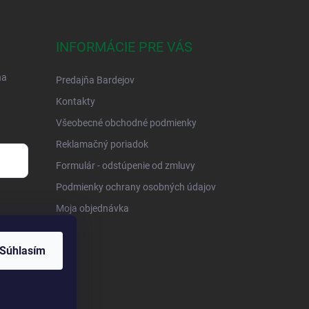
INFORMÁCIE PRE VÁS
na
Predajňa Bardejov
Kontakty
Všeobecné obchodné podmienky
Reklamačný poriadok
Formulár - odstúpenie od zmluvy
Podmienky ochrany osobných údajov
Moja objednávka
Súhlasím