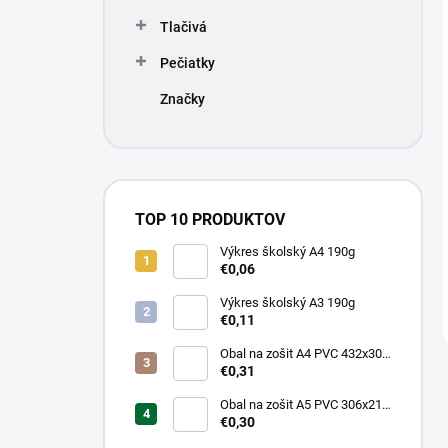
Tlačivá
Pečiatky
Značky
TOP 10 PRODUKTOV
Výkres školský A4 190g
€0,06
Výkres školský A3 190g
€0,11
Obal na zošit A4 PVC 432x304
mm, hrubý/transparentný
€0,31
Obal na zošit A5 PVC 306x217
mm, hrubý/transparentný
€0,30