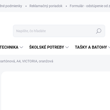
dné podmienky
Reklamačný poriadok
Formulár - odstúpenie od 
Hľadať
TECHNIKA
ŠKOLSKÉ POTREBY
TAŠKY A BATOHY
kartónová, A4, VICTORIA, oranžová
ZNAČKA:
VICTORIA
VIAC ZA MENEJ
€
Jedn
SK
cena