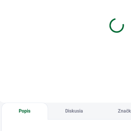
Kalkulačka
Kalkulačka
K
MILAN stolová
vedecká
14-miestna
REBELL RE-
40924
SC2040 BX
€21,57
€12,79
Do košíka
Do košíka
Kalkulačka MILAN
Kalkulačka vedecká
K
stolová 14-miestna
REBELL RE-
S
40924
SC2040 BX
E
Popis
Diskusia
Značk