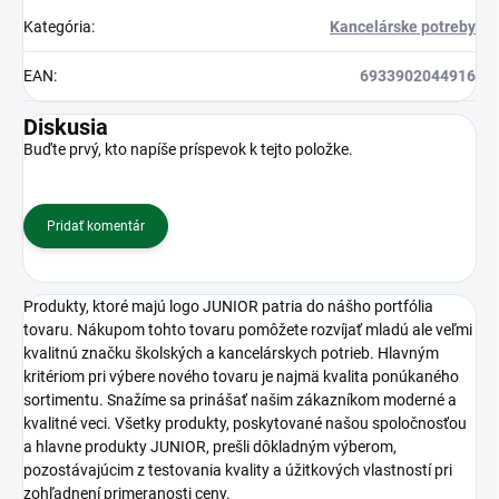
Kategória
:
Kancelárske potreby
EAN
:
6933902044916
Diskusia
Buďte prvý, kto napíše príspevok k tejto položke.
Pridať komentár
Produkty, ktoré majú logo JUNIOR patria do nášho portfólia
tovaru. Nákupom tohto tovaru pomôžete rozvíjať mladú ale veľmi
kvalitnú značku školských a kancelárskych potrieb. Hlavným
kritériom pri výbere nového tovaru je najmä kvalita ponúkaného
sortimentu. Snažíme sa prinášať našim zákazníkom moderné a
kvalitné veci. Všetky produkty, poskytované našou spoločnosťou
a hlavne produkty JUNIOR, prešli dôkladným výberom,
pozostávajúcim z testovania kvality a úžitkových vlastností pri
zohľadnení primeranosti ceny.