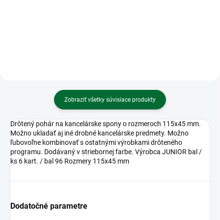
gombikova 3V (1ks)
Vedecká kalkulačka MILAN s 2-
riadkovým displejom
Zobraziť všetky súvisiace produkty
Drôtený pohár na kancelárske spony o rozmeroch 115x45 mm.
Možno ukladať aj iné drobné kancelárske predmety. Možno
ľubovoľne kombinovať s ostatnými výrobkami drôteného
programu. Dodávaný v striebornej farbe. Výrobca JUNIOR bal /
ks 6 kart. / bal 96 Rozmery 115x45 mm
Dodatočné parametre