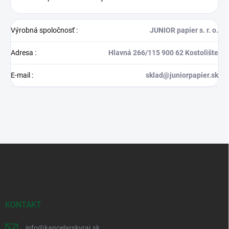
Výrobná spoločnosť
:
JUNIOR papier s. r. o.
Adresa
:
Hlavná 266/115 900 62 Kostolište
E-mail
:
sklad@juniorpapier.sk
Z
á
p
ä
t
i
KONTAKT
e
info
@
kancelarskyraj.sk