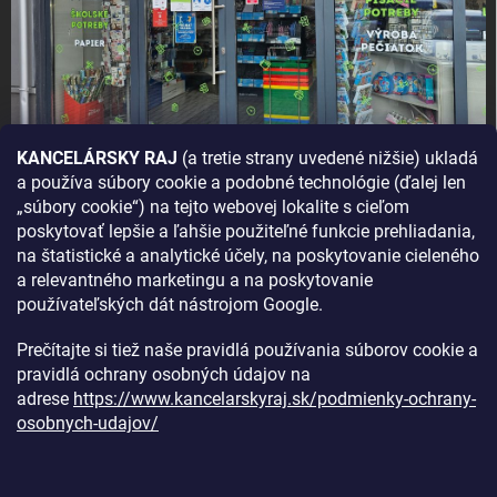
KANCELÁRSKY RAJ
(a tretie strany uvedené nižšie) ukladá
a používa súbory cookie a podobné technológie (ďalej len
AKO SA K NÁM DOSTANETE?
„súbory cookie“) na tejto webovej lokalite s cieľom
poskytovať lepšie a ľahšie použiteľné funkcie prehliadania,
na štatistické a analytické účely, na poskytovanie cieleného
a relevantného marketingu a na poskytovanie
používateľských dát nástrojom Google.
Prečítajte si tiež naše pravidlá používania súborov cookie a
pravidlá ochrany osobných údajov na
adrese
https://www.kancelarskyraj.sk/podmienky-ochrany-
osobnych-udajov/