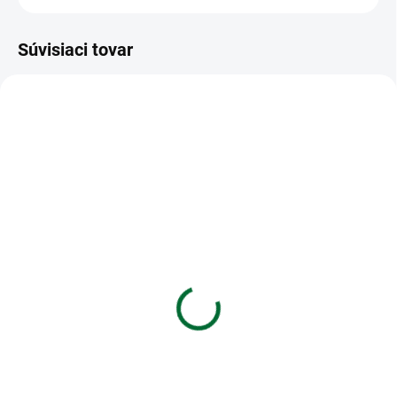
Súvisiaci tovar
VIAC ZA MENEJ
VIAC ZA MENEJ
SKLADOM
SKLADOM
(1 KS)
(>5 KS)
Kalkulačka MILAN
CR2025 Energizer lithium
vedecká 159110 Green,
gombikova 3V (1ks)
240 funkcií
€1,33
€21,03
Do košíka
Do košíka
CR2025 Energizer lithium