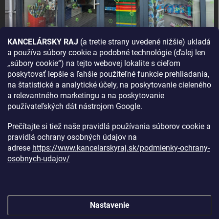
KANCELÁRSKY RAJ
(a tretie strany uvedené nižšie) ukladá
a používa súbory cookie a podobné technológie (ďalej len
AKO SA K NÁM DOSTANETE?
„súbory cookie“) na tejto webovej lokalite s cieľom
poskytovať lepšie a ľahšie použiteľné funkcie prehliadania,
na štatistické a analytické účely, na poskytovanie cieleného
a relevantného marketingu a na poskytovanie
používateľských dát nástrojom Google.
Prečítajte si tiež naše pravidlá používania súborov cookie a
pravidlá ochrany osobných údajov na
adrese
https://www.kancelarskyraj.sk/podmienky-ochrany-
osobnych-udajov/
Nastavenie