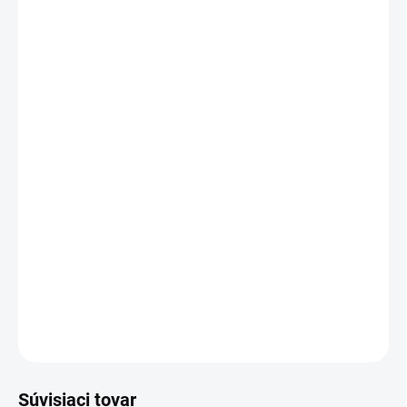
20 - 49 ks = zľava 2 %
€3,76
/ ks
50 - 99 ks = zľava 3 %
€3,72
/ ks
100 - 149 ks = zľava 4 %
€3,69
/ ks
150 a viac ks = zľava 5 %
€3,65
/ ks
Ušetríte
€0
−
+
Pridať do košíka
Držiak na sponky, ALBA, strieborný
DETAILNÉ INFORMÁCIE
OPÝTAŤ SA
STRÁŽIŤ
Súvisiaci tovar