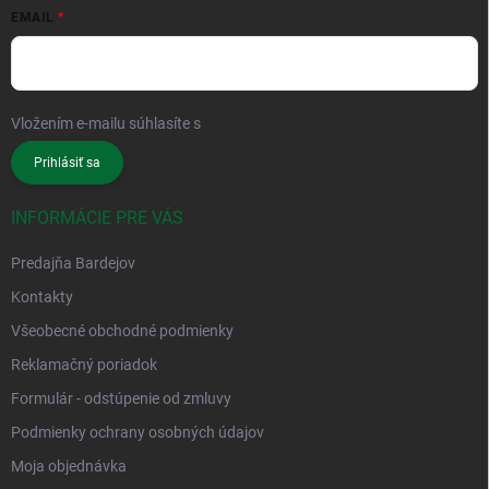
EMAIL
Vložením e-mailu súhlasíte s
podmienkami ochrany osobných údajov
Prihlásiť sa
INFORMÁCIE PRE VÁS
Predajňa Bardejov
Kontakty
Všeobecné obchodné podmienky
Reklamačný poriadok
Formulár - odstúpenie od zmluvy
Podmienky ochrany osobných údajov
Moja objednávka