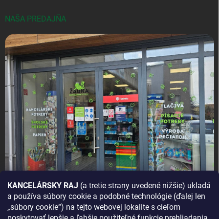
NAŠA PREDAJŇA
KANCELÁRSKY RAJ
(a tretie strany uvedené nižšie) ukladá
a používa súbory cookie a podobné technológie (ďalej len
AKO SA K NÁM DOSTANETE?
„súbory cookie“) na tejto webovej lokalite s cieľom
poskytovať lepšie a ľahšie použiteľné funkcie prehliadania,