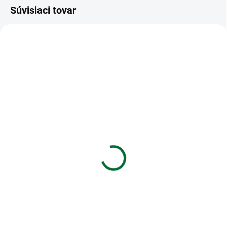
Súvisiaci tovar
VIAC ZA MENEJ
VIAC ZA MENEJ
SKLADOM
SKLADOM
(1 KS)
(1 KS)
Kalkulačka MILAN M240
Kalkulačka MILAN M240
navy blue - vedecká
White - vedecká 10+2
10+2 miestna
miestna
€18,94
€21,03
Do košíka
Do košíka
Kalkulačka MILAN M240 navy
Kalkulačka MILAN M240 White -
blue - vedecká 10+2 miestna
vedecká 10+2 miestna