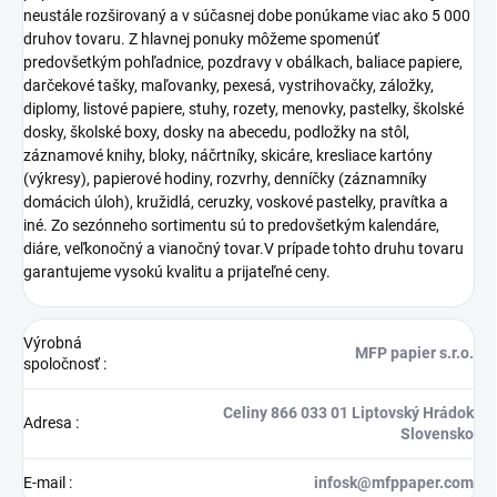
neustále rozširovaný a v súčasnej dobe ponúkame viac ako 5 000
druhov tovaru. Z hlavnej ponuky môžeme spomenúť
predovšetkým pohľadnice, pozdravy v obálkach, baliace papiere,
darčekové tašky, maľovanky, pexesá, vystrihovačky, záložky,
diplomy, listové papiere, stuhy, rozety, menovky, pastelky, školské
dosky, školské boxy, dosky na abecedu, podložky na stôl,
záznamové knihy, bloky, náčrtníky, skicáre, kresliace kartóny
(výkresy), papierové hodiny, rozvrhy, denníčky (záznamníky
domácich úloh), kružidlá, ceruzky, voskové pastelky, pravítka a
iné. Zo sezónneho sortimentu sú to predovšetkým kalendáre,
diáre, veľkonočný a vianočný tovar.V prípade tohto druhu tovaru
garantujeme vysokú kvalitu a prijateľné ceny.
Výrobná
MFP papier s.r.o.
spoločnosť
:
Celiny 866 033 01 Liptovský Hrádok
Adresa
:
Slovensko
E-mail
:
infosk@mfppaper.com