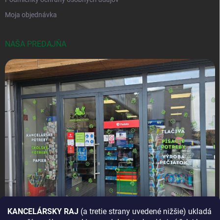
Moja objednávka
NAŠA PREDAJŇA
KANCELÁRSKY RAJ
(a tretie strany uvedené nižšie) ukladá