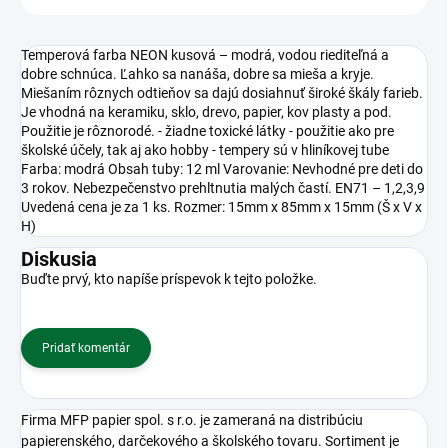
Temperová farba NEON kusová – modrá, vodou riediteľná a
dobre schnúca. Ľahko sa nanáša, dobre sa mieša a kryje.
Miešaním rôznych odtieňov sa dajú dosiahnuť široké škály farieb.
Je vhodná na keramiku, sklo, drevo, papier, kov plasty a pod.
Použitie je rôznorodé. - žiadne toxické látky - použitie ako pre
školské účely, tak aj ako hobby - tempery sú v hliníkovej tube
Farba: modrá Obsah tuby: 12 ml Varovanie: Nevhodné pre deti do
3 rokov. Nebezpečenstvo prehltnutia malých častí. EN71 – 1,2,3,9
Uvedená cena je za 1 ks. Rozmer: 15mm x 85mm x 15mm (Š x V x
H)
Diskusia
Buďte prvý, kto napíše príspevok k tejto položke.
Pridať komentár
Firma MFP papier spol. s r.o. je zameraná na distribúciu
papierenského, darčekového a školského tovaru. Sortiment je