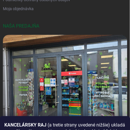
Moja objednávka
NAŠA PREDAJŇA
KANCELÁRSKY RAJ
(a tretie strany uvedené nižšie) ukladá