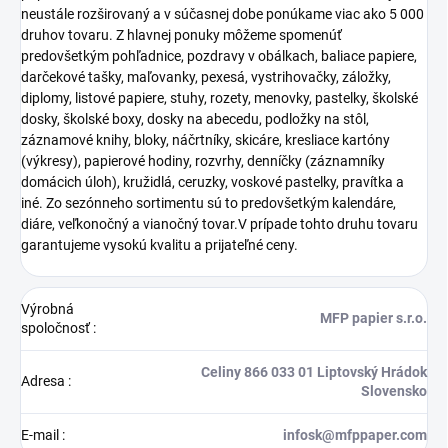
neustále rozširovaný a v súčasnej dobe ponúkame viac ako 5 000
druhov tovaru. Z hlavnej ponuky môžeme spomenúť
predovšetkým pohľadnice, pozdravy v obálkach, baliace papiere,
darčekové tašky, maľovanky, pexesá, vystrihovačky, záložky,
diplomy, listové papiere, stuhy, rozety, menovky, pastelky, školské
dosky, školské boxy, dosky na abecedu, podložky na stôl,
záznamové knihy, bloky, náčrtníky, skicáre, kresliace kartóny
(výkresy), papierové hodiny, rozvrhy, denníčky (záznamníky
domácich úloh), kružidlá, ceruzky, voskové pastelky, pravítka a
iné. Zo sezónneho sortimentu sú to predovšetkým kalendáre,
diáre, veľkonočný a vianočný tovar.V prípade tohto druhu tovaru
garantujeme vysokú kvalitu a prijateľné ceny.
Výrobná
MFP papier s.r.o.
spoločnosť
:
Celiny 866 033 01 Liptovský Hrádok
Adresa
:
Slovensko
E-mail
:
infosk@mfppaper.com