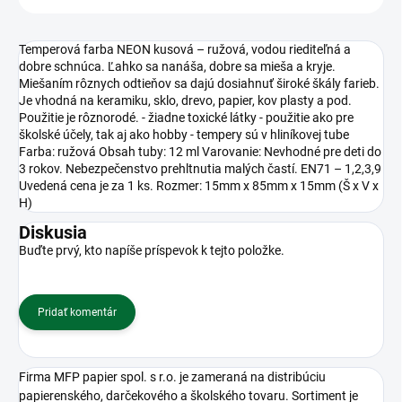
Temperová farba NEON kusová – ružová, vodou riediteľná a
dobre schnúca. Ľahko sa nanáša, dobre sa mieša a kryje.
Miešaním rôznych odtieňov sa dajú dosiahnuť široké škály farieb.
Je vhodná na keramiku, sklo, drevo, papier, kov plasty a pod.
Použitie je rôznorodé. - žiadne toxické látky - použitie ako pre
školské účely, tak aj ako hobby - tempery sú v hliníkovej tube
Farba: ružová Obsah tuby: 12 ml Varovanie: Nevhodné pre deti do
3 rokov. Nebezpečenstvo prehltnutia malých častí. EN71 – 1,2,3,9
Uvedená cena je za 1 ks. Rozmer: 15mm x 85mm x 15mm (Š x V x
H)
Diskusia
Buďte prvý, kto napíše príspevok k tejto položke.
Pridať komentár
Firma MFP papier spol. s r.o. je zameraná na distribúciu
papierenského, darčekového a školského tovaru. Sortiment je