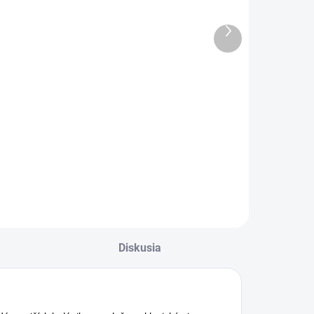
Úprimná
papierová
ústrasť
taška (29 x 38
Ďalší
cm)
produkt
€1,13
€2,95
Do košíka
Do košíka
ondolencia,
Darčeková
primná sústrasť
papierová taška
(29 x 38 cm)
Diskusia