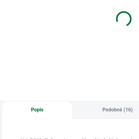
Obálka s
Happy
kartičkou
náramok -
s
Angel wing
€1,85
€5,69
(gold)
Do košíka
Do košíka
83-6013 Obálka s
Gifty - Be Happy
K
kartičkou
náramok - Angel
Ú
wing (gold)
Popis
Podobné (16)