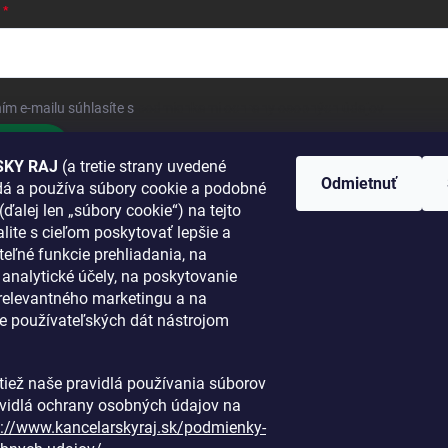
ím e-mailu súhlasíte s
podmienkami ochrany osobných údajov
hlásiť sa
KY RAJ
(a tretie strany uvedené
Odmietnuť
adá a používa súbory cookie a podobné
 SA K NÁM
(ďalej len „súbory cookie“) na tejto
lite s cieľom poskytovať lepšie a
TANETE?
teľné funkcie prehliadania, na
a analytické účely, na poskytovanie
 relevantného marketingu a na
e používateľských dát nástrojom
i tiež naše pravidlá používania súborov
avidlá ochrany osobných údajov na
s://www.kancelarskyraj.sk/podmienky-