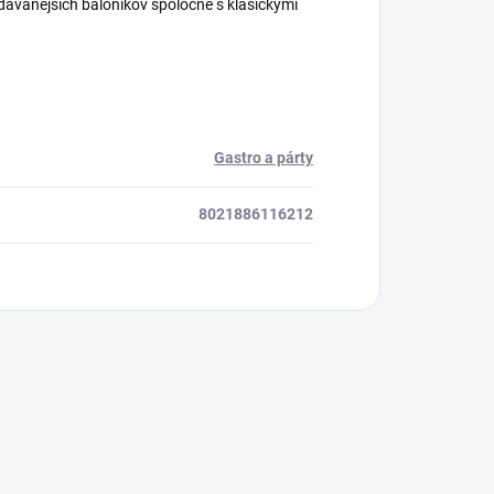
edávanejších balónikov spoločne s klasickými
Gastro a párty
8021886116212