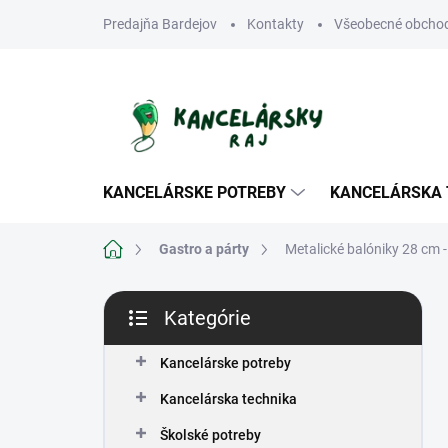
Prejsť
Predajňa Bardejov
Kontakty
Všeobecné obcho
na
obsah
KANCELÁRSKE POTREBY
KANCELÁRSKA 
Domov
Gastro a párty
Metalické balóniky 28 cm 
B
Kategórie
o
Preskočiť
č
kategórie
n
Kancelárske potreby
ý
Kancelárska technika
p
a
Školské potreby