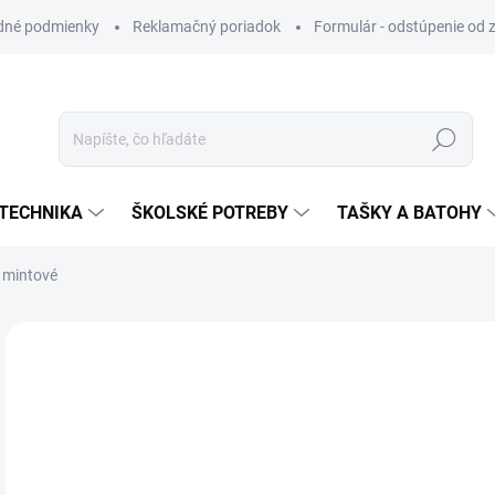
dné podmienky
Reklamačný poriadok
Formulár - odstúpenie od 
Hľadať
TECHNIKA
ŠKOLSKÉ POTREBY
TAŠKY A BATOHY
- mintové
VIAC ZA MENEJ
€0
Jedn
SK
cena
MÔŽ
DO: