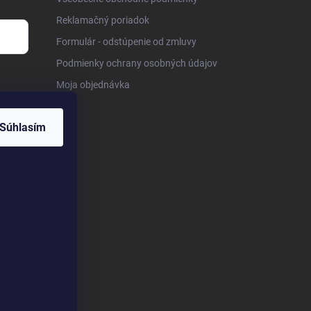
Reklamačný poriadok
Formulár - odstúpenie od zmluvy
Podmienky ochrany osobných údajov
Moja objednávka
Súhlasím