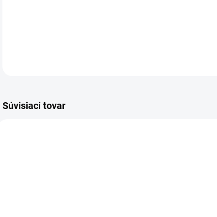
Met
DETA
Súvisiaci tovar
VIAC ZA MENEJ
VIAC ZA MENEJ
VIA
8672.00
8390.00
SKLADOM
SKLADOM
(4 KS)
(4 KS)
83-6013
Gifty - Be
K