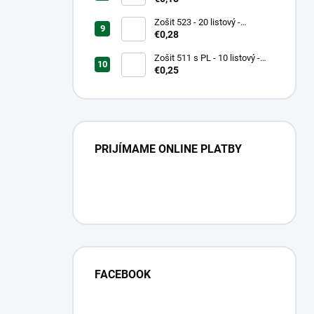
Zošit 523 - 20 listový -
linkovaný 12 mm - Country
€0,28
Landscape
Zošit 511 s PL - 10 listový -
linkovaný 20 mm s pomocnou
€0,25
linkou
PRIJÍMAME ONLINE PLATBY
FACEBOOK