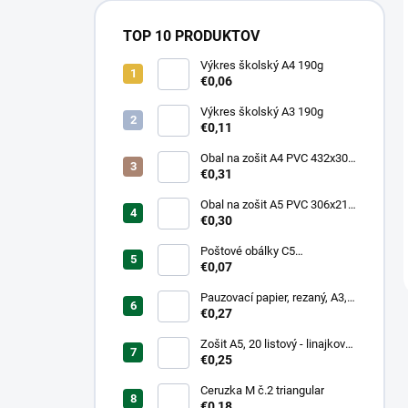
TOP 10 PRODUKTOV
Výkres školský A4 190g
€0,06
Výkres školský A3 190g
€0,11
Obal na zošit A4 PVC 432x304
mm, hrubý/transparentný
€0,31
Obal na zošit A5 PVC 306x217
mm, hrubý/transparentný
€0,30
Poštové obálky C5
samolepiace
€0,07
Pauzovací papier, rezaný, A3,
XEROX
€0,27
Zošit A5, 20 listový - linajkový
523
€0,25
Ceruzka M č.2 triangular
€0,18