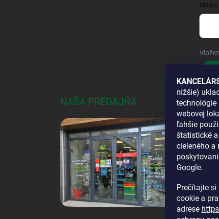
EMAIL
Vložen
Pri
KANCELÁRS
nižšie) ukl
NAŠA PREDAJŇA
AKO
technológie 
webovej loka
DOS
ľahšie použi
štatistické 
cieleného a
poskytovani
Google.
Prečítajte s
cookie a pr
adrese
http