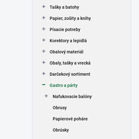
n
Tašky a batohy
e
l
Papier, zošity a knihy
Písacie potreby
Korektory a lepidlá
Obalový materiál
Obaly, tašky a vrecká
Darčekový sortiment
Gastro a párty
Nafukovacie balóny
Obrusy
Papierové poháre
Obrúsky