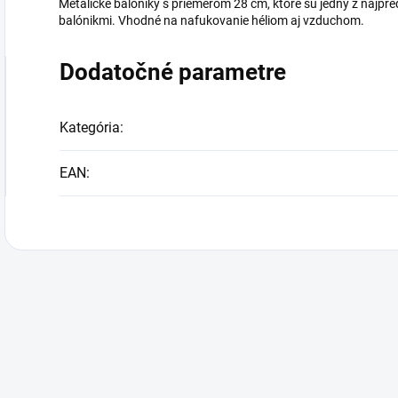
Metalické balóniky s priemerom 28 cm, ktoré sú jedny z najpr
balónikmi. Vhodné na nafukovanie héliom aj vzduchom.
Dodatočné parametre
Kategória
:
EAN
: