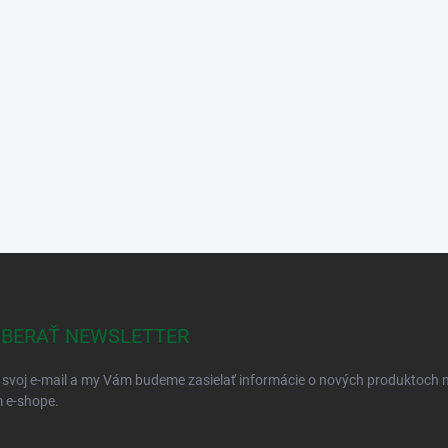
BERAŤ NEWSLETTER
 svoj e-mail a my Vám budeme zasielať informácie o nových produktoch 
 e-shope.