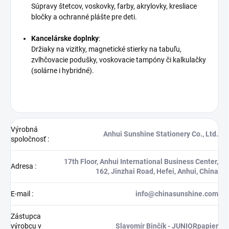
Súpravy štetcov, voskovky, farby, akrylovky, kresliace
bločky a ochranné plášte pre deti.
Kancelárske doplnky
:
Držiaky na vizitky, magnetické stierky na tabuľu,
zvlhčovacie podušky, voskovacie tampóny či kalkulačky
(solárne i hybridné).
Výrobná
Anhui Sunshine Stationery Co., Ltd.
spoločnosť
:
17th Floor, Anhui International Business Center,
Adresa
:
162, Jinzhai Road, Hefei, Anhui, China
E-mail
:
info@chinasunshine.com
Zástupca
výrobcu v
Slavomír Binčík - JUNIORpapier