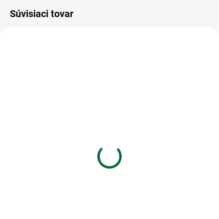
Súvisiaci tovar
VIAC ZA MENEJ
VIAC ZA MENEJ
SKLADOM
SKLADOM
(1 KS)
(1 KS)
Kalkulačka MILAN
Kalkulačka vedecká 640
vedecká 159110 Black,
funkcií Sharp
240 funkcií
ELW506TGY
€21,03
€33,41
Do košíka
Do košíka
Vedecká kalkulačka MILAN s 2-
Vedecká kalkulačka
riadkovým displejom, (10+2