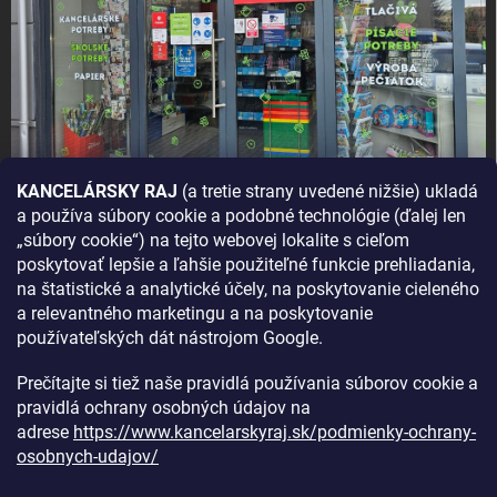
KANCELÁRSKY RAJ
(a tretie strany uvedené nižšie) ukladá
a používa súbory cookie a podobné technológie (ďalej len
AKO SA K NÁM DOSTANETE?
„súbory cookie“) na tejto webovej lokalite s cieľom
poskytovať lepšie a ľahšie použiteľné funkcie prehliadania,
na štatistické a analytické účely, na poskytovanie cieleného
a relevantného marketingu a na poskytovanie
používateľských dát nástrojom Google.
Prečítajte si tiež naše pravidlá používania súborov cookie a
pravidlá ochrany osobných údajov na
adrese
https://www.kancelarskyraj.sk/podmienky-ochrany-
osobnych-udajov/