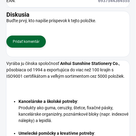
EAN
:
6937544364555
Diskusia
Buďte prvý, kto napíše príspevok k tejto položke.
Pridať komentár
Vyrába ju čínska spoločnosť
Anhui Sunshine Stationery Co.
,
pôsobiaca od 1994 a exportujúca do viac než 100 krajín s
ISO9001 certifikátom a veľkým sortimentom cez 5000 položiek.
Kancelárske a školské potreby
:
Produkty ako guma, ceruzky, štetce, fixačné pásky,
kancelárske organizéry, poznámkové bloky (napr. indexové
nálepky) a lepidlá.
Umelecké pomôcky a kreatívne potreby
: