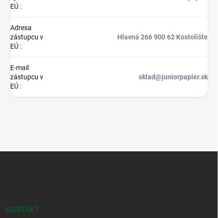
EÚ
:
Adresa
zástupcu v
Hlavná 266 900 62 Kostolište
EÚ
:
E-mail
zástupcu v
sklad@juniorpapier.sk
EÚ
:
Z
á
p
ä
t
i
KONTAKT